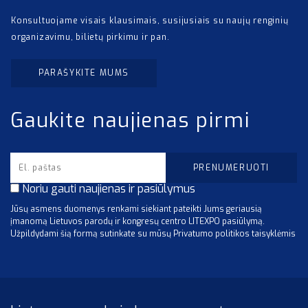
Konsultuojame visais klausimais, susijusiais su naujų renginių
organizavimu, bilietų pirkimu ir pan.
PARAŠYKITE MUMS
Gaukite naujienas pirmi
Noriu gauti naujienas ir pasiūlymus
Jūsų asmens duomenys renkami siekiant pateikti Jums geriausią
įmanomą Lietuvos parodų ir kongresų centro LITEXPO pasiūlymą.
Užpildydami šią formą sutinkate su mūsų Privatumo politikos taisyklėmis