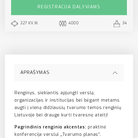
REGISTRACIJA DALYVIAMS
327 KV.M.
4000
34
APRAŠYMAS
Renginys, siekiantis apjungti verslą,
organizacijas ir institucijas bei bėgant metams
augti į vieną didžiausių tvarumo temos renginių
Lietuvoje bei drauge kurti tvaresnę ateitį!
Pagrindinis renginio akcentas:
praktinė
konferencija verslui „Tvarumo planas“.