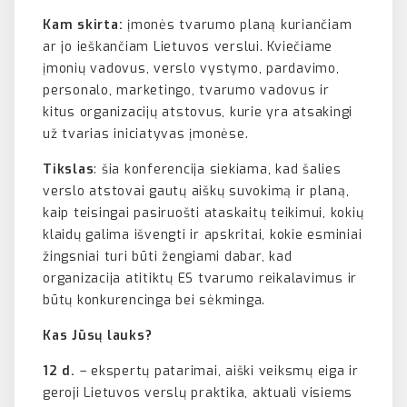
Kam skirta:
įmonės tvarumo planą kuriančiam
ar jo ieškančiam Lietuvos verslui. Kviečiame
įmonių vadovus, verslo vystymo, pardavimo,
personalo, marketingo, tvarumo vadovus ir
kitus organizacijų atstovus, kurie yra atsakingi
už tvarias iniciatyvas įmonėse.
Tikslas
: šia konferencija siekiama, kad šalies
verslo atstovai gautų aiškų suvokimą ir planą,
kaip teisingai pasiruošti ataskaitų teikimui, kokių
klaidų galima išvengti ir apskritai, kokie esminiai
žingsniai turi būti žengiami dabar, kad
organizacija atitiktų ES tvarumo reikalavimus ir
būtų konkurencinga bei sėkminga.
Kas Jūsų lauks?
12 d.
– ekspertų patarimai, aiški veiksmų eiga ir
geroji Lietuvos verslų praktika, aktuali visiems