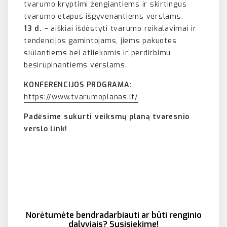
tvarumo kryptimi žengiantiems ir skirtingus
tvarumo etapus išgyvenantiems verslams.
13 d.
– aiškiai išdėstyti tvarumo reikalavimai ir
tendencijos gamintojams, jiems pakuotes
siūlantiems bei atliekomis ir perdirbimu
besirūpinantiems verslams.
KONFERENCIJOS PROGRAMA:
https://www.tvarumoplanas.lt/
Padėsime sukurti veiksmų planą tvaresnio
verslo link!
Norėtumėte bendradarbiauti ar būti renginio
dalyviais? Susisiekime!