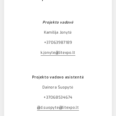
Projekto vadovė
Kamilija Jonytė
+37063987189
k.jonyte@litexpo.lt
Projekto vadovo asistentė
Dainora Šuopytė
+37068534674
@d.suopyte@litexpo.lt