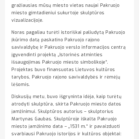
gražiausias mūsų miesto vietas naujai Pakruojo
miesto gimtadieniui sukurtoje skulptūros
vizualizacijoje.
Noras pagaliau turėti istoriškai paliudytą Pakruojo
įkūrimo datą paskatino Pakruojo rajono
savivaldybę ir Pakruojo verslo informacijos centrą
įgyvendinti projektą „Istorinės atminties
išsaugojimas Pakruojo miesto simbolikoje“.
Projektas buvo finansuotas Lietuvos kultūros
tarybos, Pakruojo rajono savivaldybės ir rėmėjų
lėšomis.
Diskusijų metu, buvo išgryninta idėja, kaip turėtų
atrodyti skulptūra, skirta Pakruojo miesto datos
įamžinimui. Skulptūros autorius – skulptorius
Martynas Gaubas. Skulptūroje iškalta Pakruojo
miesto įamžinimo data – „1531 m.“ ir pavaizduoti
svarbiausi Pakruojo istorijos ir kultūros objektai: