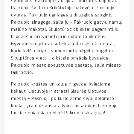
svarbiausi Pakruojo istorijos ir kultūros objektai:
Pakruojo šv. Jono Krikštytojo bažnyčia, Pakruojo
dvaras, Pakruojo ugniagesių draugijos stoginė,
Pakruojo sinagoga, šalia jų – Pakruojo gatvių namų,
malūno maketai. Skulptūros objektai pagaminti iš
bronzos ir pritvirtinti prie dolomito akmens.
Gyvumo skulptūrai suteikia judantys elementai,
kurie keičia kryptį sumontuotų bėgelių pagalba.
Skulptūros vieta – aikštelė priešais buvusios
Pakruojo miesto spaustuvės pastatą, šalia miesto
laikrodžio.
Pakruojo kraštas unikalus ir gyvas! Kviečiame
keliauti Lietuvoje ir atrasti Šiaurės Lietuvos
miestą – Pakruojį, po kurio žeme slypi dolomito
klodai, yra didžiausias dvaro ansamblis Lietuvoje,
laukia seniausia medinė Pakruojo sinagoga!