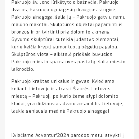
Pakruojo šv. Jono Krikštytojo bažnyčia, Pakruojo
dvaras, Pakruojo ugniagesių draugijos stoginė,
Pakruojo sinagoga, šalia jų – Pakruojo gatvių namų,
malūno maketai. Skulptūros objektai pagaminti iš
bronzos ir pritvirtinti prie dolomito akmens.
Gyvumo skulptūrai suteikia judantys elementai,
kurie keičia kryptį sumontuotų bėgelių pagalba.
Skulptūros vieta – aikštelė priešais buvusios
Pakruojo miesto spaustuvės pastatą, šalia miesto
laikrodžio.
Pakruojo kraštas unikalus ir gyvas! Kviečiame
keliauti Lietuvoje ir atrasti Šiaurės Lietuvos
miestą – Pakruojį, po kurio žeme slypi dolomito
klodai, yra didžiausias dvaro ansamblis Lietuvoje,
laukia seniausia medinė Pakruojo sinagoga!
Kviečiame Adventur‘2024 parodos metu, atvykti į