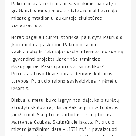
Pakruojo krašto stendą ir savo akimis pamatyti
gražiausias mūsų miesto vietas naujai Pakruojo
miesto gimtadieniui sukurtoje skulptūros
vizualizacijoje.
Noras pagaliau turėti istoriškai paliudytą Pakruojo
įkūrimo datą paskatino Pakruojo rajono
savivaldybę ir Pakruojo verslo informacijos centrą
įgyvendinti projektą „Istorinės atminties
išsaugojimas Pakruojo miesto simbolikoje“.
Projektas buvo finansuotas Lietuvos kultūros
tarybos, Pakruojo rajono savivaldybės ir rėmėjų
lėšomis.
Diskusijų metu, buvo išgryninta idėja, kaip turėtų
atrodyti skulptūra, skirta Pakruojo miesto datos
įamžinimui. Skulptūros autorius – skulptorius
Martynas Gaubas. Skulptūroje iškalta Pakruojo
miesto įamžinimo data – „1531 m.“ ir pavaizduoti