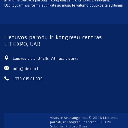
įmanomą Lietuvos parodų ir kongresų centro LITEXPO pasiūlymą.
Užpildydami šią formą sutinkate su mūsų Privatumo politikos taisyklėmis
Lietuvos parodų ir kongresų centras
LITEXPO, UAB
Laisvės pr. 5, 04215, Vilnius, Lietuva
info@litexpo.lt
+370 615 61 089
Visos teisės saugomos © 2026 Lietuvos
parodų ir kongresų centras LITEXPO
Sukurta:
PictureIDeas