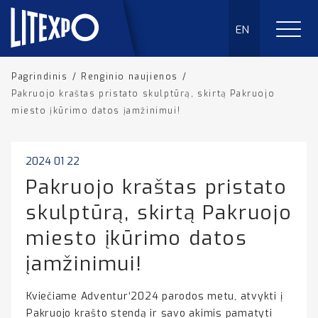
EN
Pagrindinis
/
Renginio naujienos
/
Pakruojo kraštas pristato skulptūrą, skirtą Pakruojo
miesto įkūrimo datos įamžinimui!
2024 01 22
Pakruojo kraštas pristato
skulptūrą, skirtą Pakruojo
miesto įkūrimo datos
įamžinimui!
Kviečiame Adventur‘2024 parodos metu, atvykti į
Pakruojo krašto stendą ir savo akimis pamatyti