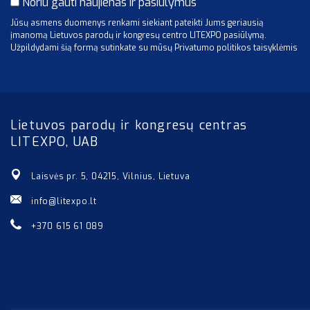
Noriu gauti naujienas ir pasiūlymus
Jūsų asmens duomenys renkami siekiant pateikti Jums geriausią
įmanomą Lietuvos parodų ir kongresų centro LITEXPO pasiūlymą.
Užpildydami šią formą sutinkate su mūsų Privatumo politikos taisyklėmis
Lietuvos parodų ir kongresų centras
LITEXPO, UAB
Laisvės pr. 5, 04215, Vilnius, Lietuva
info@litexpo.lt
+370 615 61 089