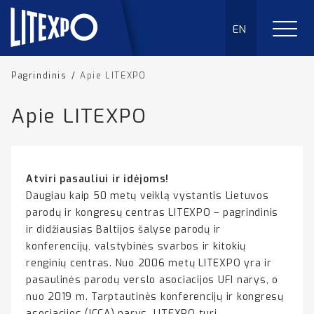
EN
Pagrindinis
/
Apie LITEXPO
Apie LITEXPO
Atviri pasauliui ir idėjoms!
Daugiau kaip 50 metų veiklą vystantis Lietuvos
parodų ir kongresų centras LITEXPO – pagrindinis
ir didžiausias Baltijos šalyse parodų ir
konferencijų, valstybinės svarbos ir kitokių
renginių centras. Nuo 2006 metų LITEXPO yra ir
pasaulinės parodų verslo asociacijos UFI narys, o
nuo 2019 m. Tarptautinės konferencijų ir kongresų
asociacijos (ICCA) narys. LITEXPO turi