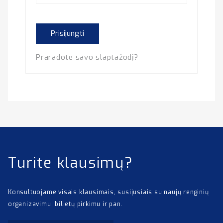
Prisijungti
Praradote savo slaptažodį?
Turite klausimų?
Konsultuojame visais klausimais, susijusiais su naujų renginių
organizavimu, bilietų pirkimu ir pan.