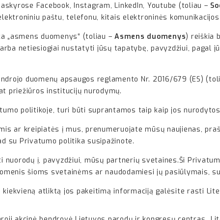
 paskyrose Facebook, Instagram, LinkedIn, Youtube (toliau –
So
ktroniniu paštu, telefonu, kitais elektroninės komunikacijos
oka „asmens duomenys“ (toliau –
Asmens duomenys
) reiškia
 arba netiesiogiai nustatyti jūsų tapatybę, pavyzdžiui, pagal 
drojo duomenų apsaugos reglamento Nr. 2016/679 (ES) (tol
pat priežiūros institucijų nurodymų.
atumo politikoje, turi būti suprantamos taip kaip jos nurodyto
umis ar kreipiatės į mus, prenumeruojate mūsų naujienas, praš
ad su Privatumo politika susipažinote.
ūti nuorodų į, pavyzdžiui, mūsų partnerių svetaines.Ši Privat
menis šioms svetainėms ar naudodamiesi jų pasiūlymais, susi
e kiekvieną atliktą jos pakeitimą informaciją galėsite rasti Lit
ji akcinė bendrovė Lietuvos parodų ir kongresų centras „Lit