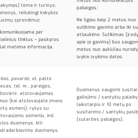
metus nuo komunikacijos
akymas) tema ir turinys;
pabaigos;
menys, reikalingi kokybės
Ne ilgiau kaip 2 metus nuo
ausimų sprendimui;
sutikimo gavimo arba iki s
i komunikuojama per
atšaukimo. Sutikimas (įro
ialinius tinklus – paskyros
apie jo gavimą) bus saugo
šai matoma informacija.
metus nuo aukščiau nurod
įvykio įvykimo datos.
das, pavardė, el. pašto
esas, tel. nr., pareigos,
Duomenys saugomi susita
rbovietė, atstovaujamas
galiojimo / santykių palai
muo (kai atstovaujate įmonę
laikotarpiu ir 10 metų po
kitą asmenį), ryšys su
susitarimo / santykių pasi
stovaujamu asmeniu, ind.
(sutarties pabaigos).
klos duomenys, kiti
ndradarbiavimo duomenys.