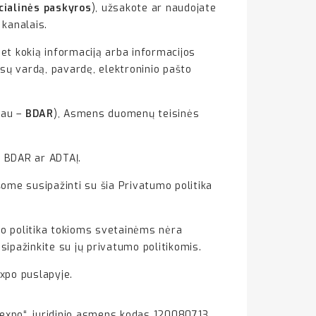
cialinės paskyros
), užsakote ar naudojate
 kanalais.
 bet kokią informaciją arba informacijos
jūsų vardą, pavardę, elektroninio pašto
iau –
BDAR
), Asmens duomenų teisinės
s BDAR ar ADTAĮ.
ome susipažinti su šia Privatumo politika
umo politika tokioms svetainėms nėra
pažinkite su jų privatumo politikomis.
expo puslapyje.
expo“, juridinio asmens kodas 120080713,