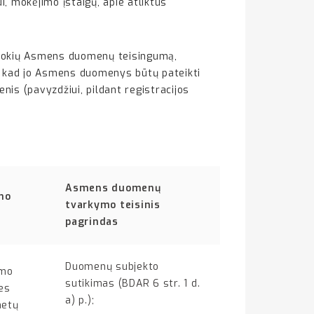
i, mokėjimo įstaigų, apie atliktus
ž tokių Asmens duomenų teisingumą,
, kad jo Asmens duomenys būtų pateikti
is (pavyzdžiui, pildant registracijos
Asmens duomenų
mo
tvarkymo teisinis
pagrindas
Duomenų subjekto
imo
sutikimas (BDAR 6 str. 1 d.
es
a) p.);
metų