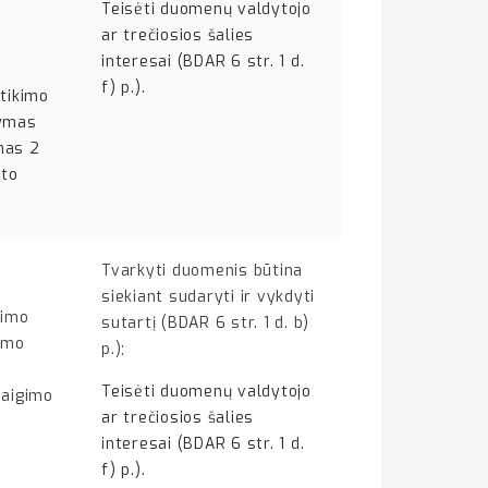
Teisėti duomenų valdytojo
ar trečiosios šalies
interesai (BDAR 6 str. 1 d.
f) p.).
utikimo
dymas
mas 2
yto
Tvarkyti duomenis būtina
siekiant sudaryti ir vykdyti
rimo
sutartį (BDAR 6 str. 1 d. b)
kymo
p.);
Teisėti duomenų valdytojo
baigimo
ar trečiosios šalies
interesai (BDAR 6 str. 1 d.
f) p.).