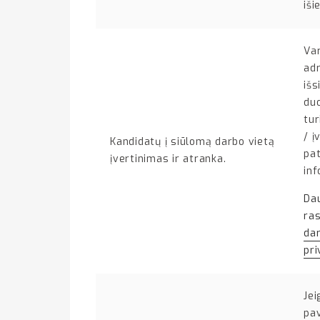
iši
Var
adr
išs
du
tur
/ į
Kandidatų į siūlomą darbo vietą
pat
įvertinimas ir atranka.
inf
Dau
ra
da
pri
Jei
pav