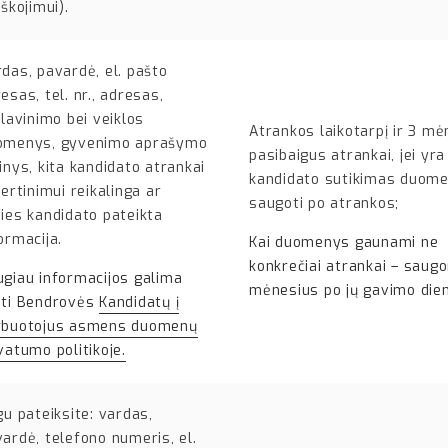
eškojimui).
das, pavardė, el. pašto
esas, tel. nr., adresas,
ilavinimo bei veiklos
Atrankos laikotarpį ir 3 mė
omenys, gyvenimo aprašymo
pasibaigus atrankai, jei yr
inys, kita kandidato atrankai
kandidato sutikimas duome
vertinimui reikalinga ar
saugoti po atrankos;
ies kandidato pateikta
ormacija.
Kai duomenys gaunami ne
konkrečiai atrankai – saug
giau informacijos galima
mėnesius po jų gavimo die
sti Bendrovės
Kandidatų į
rbuotojus asmens duomenų
vatumo politikoje.
gu pateiksite: vardas,
ardė, telefono numeris, el.