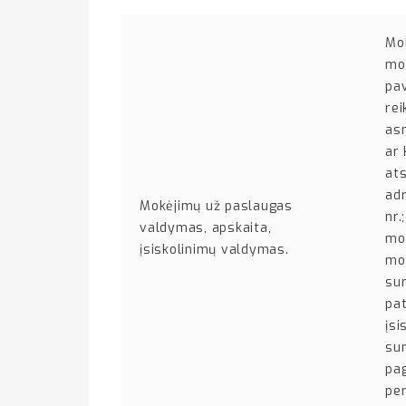
Mok
mo
pa
rei
as
ar 
at
adr
Mokėjimų už paslaugas
nr.
valdymas, apskaita,
mok
įsiskolinimų valdymas.
mok
sur
pat
įsi
su
pag
pe