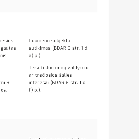
nesius
Duomenų subjekto
a gautas
sutikimas (BDAR 6 str. 1 d.
nis
a) p.);
Teisėti duomenų valdytojo
ar trečiosios šalies
omi 3
interesai (BDAR 6 str. 1 d.
nos.
f) p.).