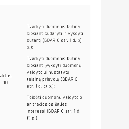
Tvarkyti duomenis būtina
siekiant sudaryti ir vykdyti
sutartį (BDAR 6 str. 1 d. b)
p.);
Tvarkyti duomenis būtina
siekiant įvykdyti duomenų
valdytojui nustatytą
aktus,
teisinę prievolę (BDAR 6
– 10
str. 1 d. c) p.);
Teisėti duomenų valdytojo
ar trečiosios šalies
interesai (BDAR 6 str. 1 d.
f) p.).