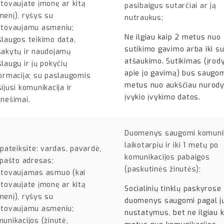
tovaujate įmonę ar kitą
pasibaigus sutarčiai ar ją
enį), ryšys su
nutraukus;
stovaujamu asmeniu;
Ne ilgiau kaip 2 metus nuo
laugos teikimo data,
sutikimo gavimo arba iki s
sakytų ir naudojamų
atšaukimo. Sutikimas (įro
laugų ir jų pokyčių
apie jo gavimą) bus saugo
ormacija; su paslaugomis
metus nuo aukščiau nurod
ijusi komunikacija ir
įvykio įvykimo datos.
nešimai.
Duomenys saugomi komunik
laikotarpiu ir iki 1 metų po
 pateiksite: vardas, pavardė,
komunikacijos pabaigos
 pašto adresas;
(paskutinės žinutės);
stovaujamas asmuo (kai
tovaujate įmonę ar kitą
Socialinių tinklų paskyrose
enį), ryšys su
duomenys saugomi pagal j
stovaujamu asmeniu;
nustatymus, bet ne ilgiau k
unikacijos (žinutė,