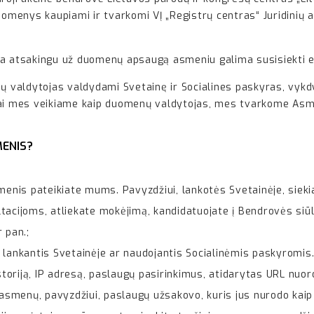
duomenys kaupiami ir tvarkomi VĮ „Registrų centras“ Juridinių 
atsakingu už duomenų apsaugą asmeniu galima susisiekti el.
valdytojas valdydami Svetainę ir Socialines paskyras, vykd
Kai mes veikiame kaip duomenų valdytojas, mes tvarkome Asme
ENIS?
omenis pateikiate mums. Pavyzdžiui, lankotės Svetainėje, sie
tacijoms, atliekate mokėjimą, kandidatuojate į Bendrovės siū
 pan.;
nkantis Svetainėje ar naudojantis Socialinėmis paskyromis. P
oriją, IP adresą, paslaugų pasirinkimus, atidarytas URL nuoro
menų, pavyzdžiui, paslaugų užsakovo, kuris jus nurodo kaip k