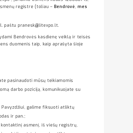
asmenų registre (toliau –
Bendrovė
,
mes
 paštu pranesk@litexpo.lt.
ydami Bendrovės kasdienę veiklą ir teisės
ns duomenis taip, kaip aprašyta šioje
kiate pasinaudoti mūsų teikiamomis
lomą darbo poziciją, komunikuojate su
avyzdžiui, galime fiksuoti atliktų
das ir pan.;
ontaktinį asmenį, iš viešų registrų,