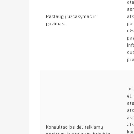
ats
asm
Paslaugų užsakymas ir
at
gavimas.
pas
už
pas
inf
sus
pra
Jei
el.
at
ats
asm
at
Konsultacijos dėl teikiamų
kom