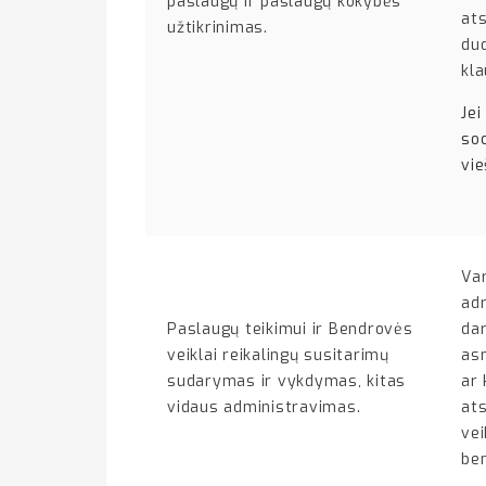
paslaugų ir paslaugų kokybės
ats
užtikrinimas.
duo
kl
Je
soc
vie
Var
adr
Paslaugų teikimui ir Bendrovės
da
veiklai reikalingų susitarimų
as
sudarymas ir vykdymas, kitas
ar 
vidaus administravimas.
at
vei
be