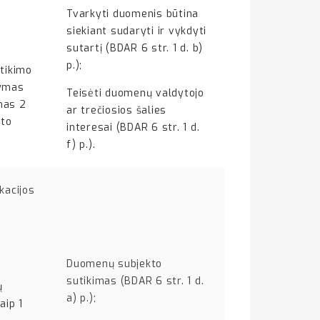
Tvarkyti duomenis būtina
siekiant sudaryti ir vykdyti
sutartį (BDAR 6 str. 1 d. b)
p.);
utikimo
dymas
Teisėti duomenų valdytojo
mas 2
ar trečiosios šalies
yto
interesai (BDAR 6 str. 1 d.
f) p.).
acijos
Duomenų subjekto
sutikimas (BDAR 6 str. 1 d.
ų
a) p.);
aip 1