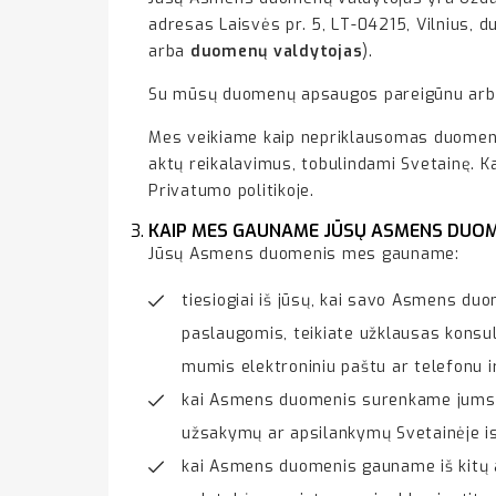
adresas Laisvės pr. 5, LT-04215, Vilnius, 
arba
duomenų valdytojas
).
Su mūsų duomenų apsaugos pareigūnu arba 
Mes veikiame kaip nepriklausomas duomenų 
aktų reikalavimus, tobulindami Svetainę. 
Privatumo politikoje.
KAIP MES GAUNAME JŪSŲ ASMENS DUOM
Jūsų Asmens duomenis mes gauname:
tiesiogiai iš jūsų, kai savo Asmens du
paslaugomis, teikiate užklausas konsul
mumis elektroniniu paštu ar telefonu ir
kai Asmens duomenis surenkame jums la
užsakymų ar apsilankymų Svetainėje ist
kai Asmens duomenis gauname iš kitų as