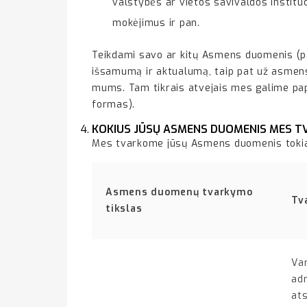
valstybės ar vietos savivaldos instituc
mokėjimus ir pan.
Teikdami savo ar kitų Asmens duomenis (pa
išsamumą ir aktualumą, taip pat už asmen
mums. Tam tikrais atvejais mes galime papr
formas).
KOKIUS JŪSŲ ASMENS DUOMENIS MES 
Mes tvarkome jūsų Asmens duomenis tokiais
Asmens duomenų tvarkymo
Tv
tikslas
Var
adr
at