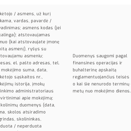
ėtojo / asmens, už kurį
kama, vardas, pavardė /
vadinimas; asmens kodas (jei
kalinga); atstovaujamas
muo (kai atstovaujate įmonę
kitą asmenį), ryšys su
stovaujamu asmeniu;
Duomenys saugomi pagal
esas, el. pašto adresas, tel.
finansines operacijas ir
; mokėjimo suma, data,
buhalterinę apskaitą
ėtojo sąskaitos nr.,
reglamentuojančius teisės 
ėjimų istorija, įmokų
o kai šie nenurodo terminų 
inkimo administratoriaus
metų nuo mokėjimo dienos.
virtinimai apie mokėjimą;
skolinimų duomenys (data,
ma, skolos atsiradimo
rindas, skolininkas,
rduota / neperduota