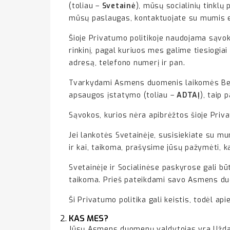
(toliau –
Svetainė
), mūsų socialinių tinklų
mūsų paslaugas, kontaktuojate su mumis ele
Šioje Privatumo politikoje naudojama sąv
rinkinį, pagal kuriuos mes galime tiesiogiai
adresą, telefono numerį ir pan.
Tvarkydami Asmens duomenis laikomės Ben
apsaugos įstatymo (toliau –
ADTAĮ
), taip 
Sąvokos, kurios nėra apibrėžtos šioje Priv
Jei lankotės Svetainėje, susisiekiate su m
ir kai, taikoma, prašysime jūsų pažymėti, k
Svetainėje ir Socialinėse paskyrose gali b
taikoma. Prieš pateikdami savo Asmens duo
Ši Privatumo politika gali keistis, todėl api
KAS MES?
Jūsų Asmens duomenų valdytojas yra Uždaro