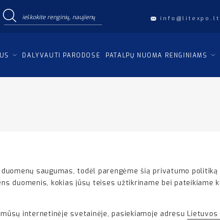
info@litexpo.lt
IUS
DALYVAUTI PARODOSE
PATALPŲ NUOMA RENGINIAMS
 duomenų saugumas, todėl parengėme šią privatumo politiką 
s duomenis, kokias jūsų teises užtikriname bei pateikiame 
s mūsų internetinėje svetainėje, pasiekiamoje adresu
Lietuvos