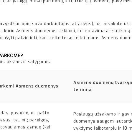
ijų ar įstaigų, mūsų partnerių, kitų trečiųjų asmenų, pavyzdžiu
vyzdžiui, apie savo darbuotojus, atstovus), jūs atsakote u
s, kurio Asmens duomenys teikiami, informavimą ar sutikimą
ašyti patvirtinti, kad turite teisę teikti mums Asmens duomen
TVARKOME?
 tikslais ir sąlygomis:
Asmens duomenų tvarky
arkomi Asmens duomenys
terminai
das, pavardė, el. pašto
Paslaugų užsakymo ir gav
esas, tel. nr.; pareigos,
duomenys saugomi sutarti
stovaujamas asmuo (kai
vykdymo laikotarpiu ir 10 