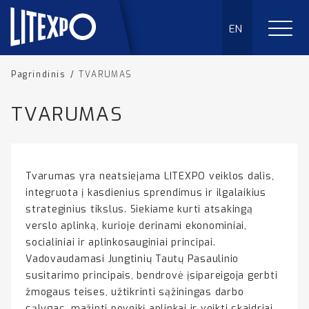
EN
Pagrindinis
/
TVARUMAS
TVARUMAS
Tvarumas yra neatsiejama LITEXPO veiklos dalis,
integruota į kasdienius sprendimus ir ilgalaikius
strateginius tikslus. Siekiame kurti atsakingą
verslo aplinką, kurioje derinami ekonominiai,
socialiniai ir aplinkosauginiai principai.
Vadovaudamasi Jungtinių Tautų Pasaulinio
susitarimo principais, bendrovė įsipareigoja gerbti
žmogaus teises, užtikrinti sąžiningas darbo
sąlygas, mažinti poveikį aplinkai ir veikti skaidriai