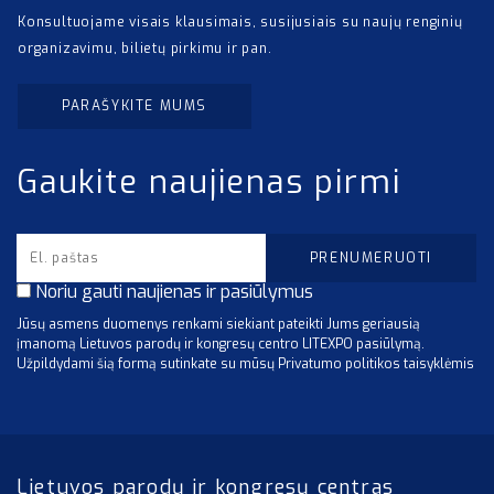
Konsultuojame visais klausimais, susijusiais su naujų renginių
organizavimu, bilietų pirkimu ir pan.
PARAŠYKITE MUMS
Gaukite naujienas pirmi
Noriu gauti naujienas ir pasiūlymus
Jūsų asmens duomenys renkami siekiant pateikti Jums geriausią
įmanomą Lietuvos parodų ir kongresų centro LITEXPO pasiūlymą.
Užpildydami šią formą sutinkate su mūsų Privatumo politikos taisyklėmis
Lietuvos parodų ir kongresų centras