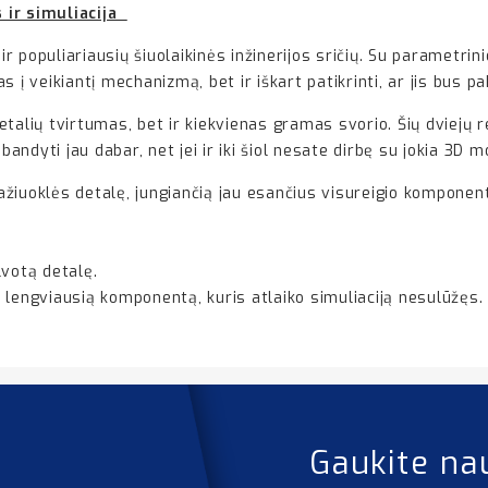
 ir simuliacija
r populiariausių šiuolaikinės inžinerijos sričių. Su paramet
i jas į veikiantį mechanizmą, bet ir iškart patikrinti, ar jis 
etalių tvirtumas, bet ir kiekvienas gramas svorio. Šių dviejų
abandyti jau dabar, net jei ir iki šiol nesate dirbę su jokia 3D
iuoklės detalę, jungiančią jau esančius visureigio komponentu
votą detalę.
 lengviausią komponentą, kuris atlaiko simuliaciją nesulūžęs.
Gaukite na