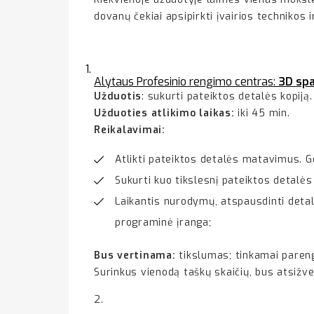
dovanų čekiai apsipirkti įvairios technikos
Alytaus Profesinio rengimo centras:
3D sp
Užduotis
: sukurti pateiktos detalės kopiją.
Užduoties atlikimo laikas:
iki 45 min.
Reikalavimai:
Atlikti pateiktos detalės matavimus. Ge
Sukurti kuo tikslesnį pateiktos detalė
Laikantis nurodymų, atspausdinti deta
programinė įranga;
Bus vertinama:
tikslumas; tinkamai pareng
Surinkus vienodą taškų skaičių, bus atsižve
2.