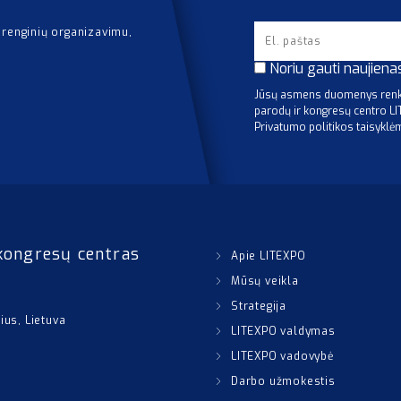
 renginių organizavimu,
Noriu gauti naujiena
Jūsų asmens duomenys renka
parodų ir kongresų centro L
Privatumo politikos taisyklė
kongresų centras
Apie LITEXPO
Mūsų veikla
Strategija
nius, Lietuva
LITEXPO valdymas
LITEXPO vadovybė
Darbo užmokestis