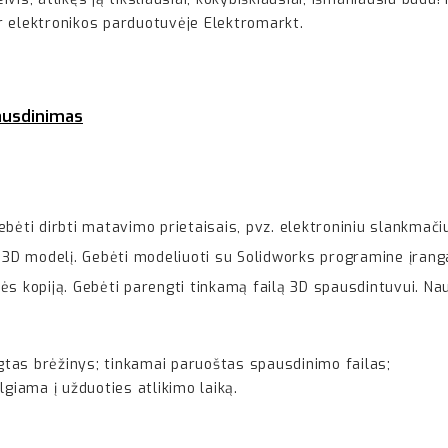
 ir elektronikos parduotuvėje Elektromarkt.
ausdinimas
bėti dirbti matavimo prietaisais, pvz. elektroniniu slankmači
s 3D modelį. Gebėti modeliuoti su Solidworks programine įrang
lės kopiją. Gebėti parengti tinkamą failą 3D spausdintuvui. 
tas brėžinys; tinkamai paruoštas spausdinimo failas;
lgiama į užduoties atlikimo laiką.