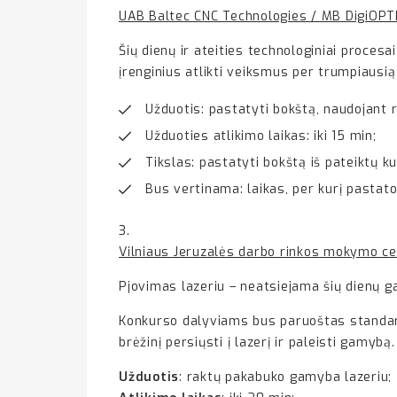
UAB Baltec CNC Technologies / MB DigiOP
Šių dienų ir ateities technologiniai procesa
įrenginius atlikti veiksmus per trumpiausią 
Užduotis: pastatyti bokštą, naudojant
Užduoties atlikimo laikas: iki 15 min;
Tikslas: pastatyti bokštą iš pateiktų ku
Bus vertinama: laikas, per kurį pastat
3.
Vilniaus Jeruzalės darbo rinkos mokymo c
Pjovimas lazeriu – neatsiejama šių dienų g
Konkurso dalyviams bus paruoštas standarti
brėžinį persiųsti į lazerį ir paleisti gamybą.
Užduotis
: raktų pakabuko gamyba lazeriu;