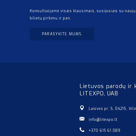
Konsultuojame visais klausimais, susijusiais su naujų
bilietų pirkimu ir pan.
PARAŠYKITE MUMS
Lietuvos parodų ir 
LITEXPO, UAB
Laisvės pr. 5, 04215, Vil
info@litexpo.lt
+370 615 61 089