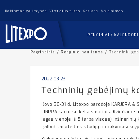
Reklamos galimybės
Virtualus turas
Karjera
Maitinimas
RENGINIAI / KALENDOR
Pagrindinis
/
Renginio naujienos
/
Techninių ge
2022 03 23
Techninių gebėjimų k
Kovo 30-31 d. Litexpo parodoje KARJERA & S
LINPRA kartu su keliais nariais. Kviečiam
jėgas vienoje iš 5 (arba visose) inžinerini
galbūt tai ateities studijų ir mokymosi kryp
Kiekvienoje užduotyje laimės vienas mokslei