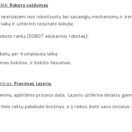
TIMA:
Roboto valdymas
i neatsiejami nuo robotizuotų bei savaeigių mechanizmų ir įreng
laiką ir užtikrinti rezultato kokybę.
 roboto ranką (DOBOT edukacinis robotas);
belių per trumpiausią laiką;
omas bokštas, ir bokšto tiesumas.
entras:
Pjovimas lazeriu
aminių apdirbimo proceso dalis. Lazeris užtikrina detalės gamy
nis raktų pakabuko brėžinys, o jį reikės įkelti savo inicial