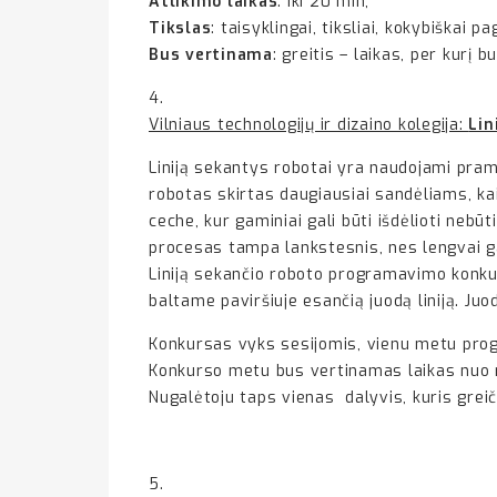
Atlikimo laikas
: iki 20 min;
Tikslas
: taisyklingai, tiksliai, kokybiškai 
Bus vertinama
: greitis – laikas, per kurį
4.
Vilniaus technologijų ir dizaino kolegija:
Lin
Liniją sekantys robotai yra naudojami pramo
robotas skirtas daugiausiai sandėliams, ka
ceche, kur gaminiai gali būti išdėlioti nebū
procesas tampa lankstesnis, nes lengvai 
Liniją sekančio roboto programavimo konku
baltame paviršiuje esančią juodą liniją. Ju
Konkursas vyks sesijomis, vienu metu prog
Konkurso metu bus vertinamas laikas nuo 
Nugalėtoju taps vienas dalyvis, kuris grei
5.