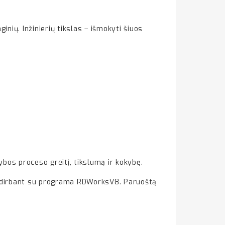
inių. Inžinierių tikslas – išmokyti šiuos
bos proceso greitį, tikslumą ir kokybę.
us dirbant su programa RDWorksV8. Paruoštą