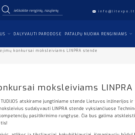
info@litexpo.lt
IUS
DALYVAUTI PARODOSE
PATALPŲ NUOMA RENGINIAMS
bėjimų konkursai moksleiviams LINPRA stende
onkursai moksleiviams LINPRA
TUDIJOS atskirame jungtiniame stende Lietuvos inžinerijos ir
e moksleivius sudalyvauti LINPRA stende vyksiančiuose Techni
ų kompetencijų pasitikrinimo rungtyse. Čia bus galima atskleist
tis!
vis, atlikęs ją tiksliausiai, kokybiškiausiai, išmaniausiu būdu