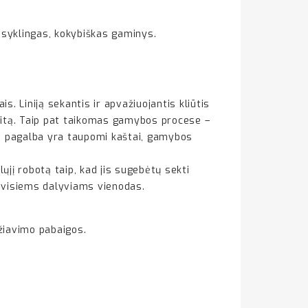
aisyklingas, kokybiškas gaminys.
. Liniją sekantis ir apvažiuojantis kliūtis
kitą. Taip pat taikomas gamybos procese –
boto pagalba yra taupomi kaštai, gamybos
ųjį robotą taip, kad jis sugebėtų sekti
as visiems dalyviams vienodas.
žiavimo pabaigos.