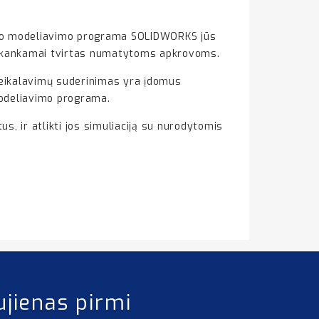
rinio modeliavimo programa SOLIDWORKS jūs
bus pakankamai tvirtas numatytoms apkrovoms.
 reikalavimų suderinimas yra įdomus
 modeliavimo programa.
s, ir atlikti jos simuliaciją su nurodytomis
ujienas pirmi