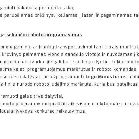
pagaminti pakabuką per duotą laiką;
 bus paruošiamas brėžinys, įkeliamas į lazerį ir pagaminamas t
iją sekančio roboto programavimas
nėje gaminių ar įrankių transportavimui tam tikrais maršrutais
i krovinys paimamas vienoje sandėlio vietoje ir nuvežamas į 
tinai tokia pat tvarka, jie gali būti skirtingo dydžio. Tokio ro
galima keisti programuojamus maršrutus ir roboto komandas.
rso metu dalyviai turi užprogramuoti
Lego Mindstorms
mobil
oda linija nurodo roboto judėjimo maršrutą, kuris bus pateikt
ramuoti galės trys dalyviai.
roboto programavimo pradžios iki viso nurodyto maršruto va
čiausiai įvykdys konkurso reikalavimus.