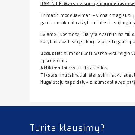
UAB IN RE:
Marso visureigio modeliavimas
Trimatis modeliavimas – viena smagiausių i
galite ne tik nubraižyti detales ir sujungt
Kylame į kosmosą! Čia yra svarbus ne tik d
kūrybinis uždavinys, kurį išspręsti galite p
Užduotis:
sumodeliuoti Marso visureigio važ
apkrovomis.
Atlikimo laikas:
iki 1 valandos.
Tikslas:
maksimaliai išlengvinti savo sugal
Nugalėtoju taps dalyvis, sumodeliavęs patį
Turite klausimų?