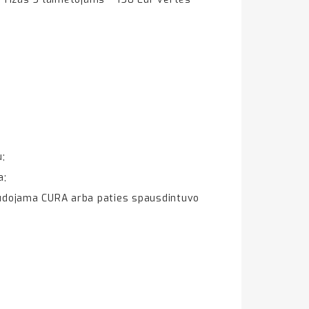
u;
a;
Naudojama CURA arba paties spausdintuvo