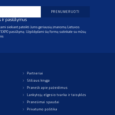
s ir pasiūlymus
mi siekiant pateikti Jums geriausią įmanomą Lietuvos
ITEXPO pasiūlymą. Užpildydami šią formą sutinkate su mūsų
mis
Partneriai
Stiliaus knyga
Pranešk apie pažeidimus
Lankytojų elgesio tvarka ir taisyklės
Pranešimai spaudai
Privatumo politika