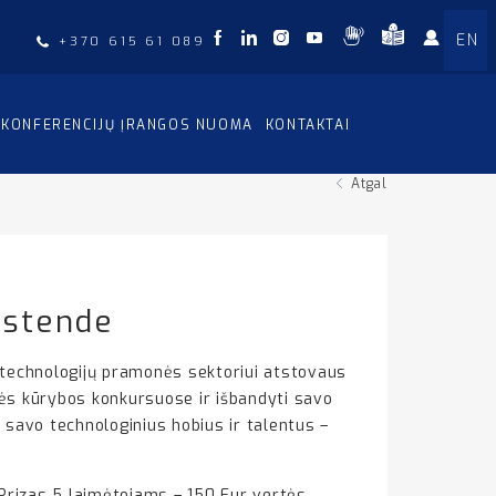
EN
+370 615 61 089
KONFERENCIJŲ ĮRANGOS NUOMA
KONTAKTAI
Atgal
 stende
 technologijų pramonės sektoriui atstovaus
nės kūrybos konkursuose ir išbandyti savo
i savo technologinius hobius ir talentus –
! Prizas 5 laimėtojams – 150 Eur vertės