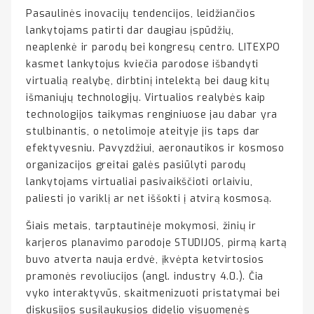
Pasaulinės inovacijų tendencijos, leidžiančios
lankytojams patirti dar daugiau įspūdžių,
neaplenkė ir parodų bei kongresų centro. LITEXPO
kasmet lankytojus kviečia parodose išbandyti
virtualią realybę, dirbtinį intelektą bei daug kitų
išmaniųjų technologijų. Virtualios realybės kaip
technologijos taikymas renginiuose jau dabar yra
stulbinantis, o netolimoje ateityje jis taps dar
efektyvesniu. Pavyzdžiui, aeronautikos ir kosmoso
organizacijos greitai galės pasiūlyti parodų
lankytojams virtualiai pasivaikščioti orlaiviu,
paliesti jo variklį ar net iššokti į atvirą kosmosą.
Šiais metais, tarptautinėje mokymosi, žinių ir
karjeros planavimo parodoje STUDIJOS, pirmą kartą
buvo atverta nauja erdvė, įkvėpta ketvirtosios
pramonės revoliucijos (angl. industry 4.0.). Čia
vyko interaktyvūs, skaitmenizuoti pristatymai bei
diskusijos susilaukusios didelio visuomenės