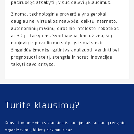
pasiruošęs atsakyti į visus dalyvių klausimus.
Žinoma, technologinis proveržis yra gerokai
daugiau nei virtualios realybės, daiktų interneto,
autonominių mašinų, dirbtinio intelekto, robotikos
ar 3D pritaikymas. Svarbiausia, kad už visų šių
naujovių ir pavadinimų slėptųsi smalsūs ir
žingeidūs žmonės, galintys analizuoti, vertinti bei
prognozuoti ateitį, stengtis ir norėti inovacijas
taikyti savo srityse.
Turite klausimų?
Konsultuojame visais klausimais, susijusiais su naujų renginių
organizavimu, bilietų pirkimu ir pan.