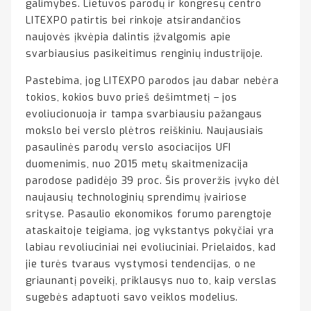
galimybes. Lietuvos parodų ir kongresų centro
LITEXPO patirtis bei rinkoje atsirandančios
naujovės įkvėpia dalintis įžvalgomis apie
svarbiausius pasikeitimus renginių industrijoje.
Pastebima, jog LITEXPO parodos jau dabar nebėra
tokios, kokios buvo prieš dešimtmetį – jos
evoliucionuoja ir tampa svarbiausiu pažangaus
mokslo bei verslo plėtros reiškiniu. Naujausiais
pasaulinės parodų verslo asociacijos UFI
duomenimis, nuo 2015 metų skaitmenizacija
parodose padidėjo 39 proc. Šis proveržis įvyko dėl
naujausių technologinių sprendimų įvairiose
srityse. Pasaulio ekonomikos forumo parengtoje
ataskaitoje teigiama, jog vykstantys pokyčiai yra
labiau revoliuciniai nei evoliuciniai. Prielaidos, kad
jie turės tvaraus vystymosi tendencijas, o ne
griaunantį poveikį, priklausys nuo to, kaip verslas
sugebės adaptuoti savo veiklos modelius.