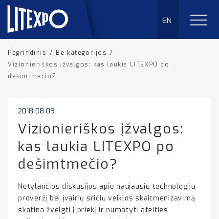
EN
Pagrindinis
/
Be kategorijos
/
Vizionieriškos įžvalgos: kas laukia LITEXPO po
dešimtmečio?
2018 08 09
Vizionieriškos įžvalgos:
kas laukia LITEXPO po
dešimtmečio?
Netylančios diskusijos apie naujausių technologijų
proveržį bei įvairių sričių veiklos skaitmenizavimą
skatina žvelgti į priekį ir numatyti ateities