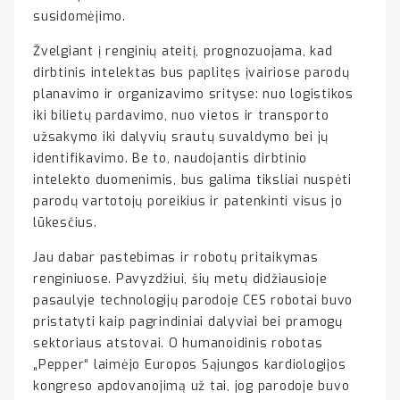
susidomėjimo.
Žvelgiant į renginių ateitį, prognozuojama, kad
dirbtinis intelektas bus paplitęs įvairiose parodų
planavimo ir organizavimo srityse: nuo logistikos
iki bilietų pardavimo, nuo vietos ir transporto
užsakymo iki dalyvių srautų suvaldymo bei jų
identifikavimo. Be to, naudojantis dirbtinio
intelekto duomenimis, bus galima tiksliai nuspėti
parodų vartotojų poreikius ir patenkinti visus jo
lūkesčius.
Jau dabar pastebimas ir robotų pritaikymas
renginiuose. Pavyzdžiui, šių metų didžiausioje
pasaulyje technologijų parodoje CES robotai buvo
pristatyti kaip pagrindiniai dalyviai bei pramogų
sektoriaus atstovai. O humanoidinis robotas
„Pepper“ laimėjo Europos Sąjungos kardiologijos
kongreso apdovanojimą už tai, jog parodoje buvo