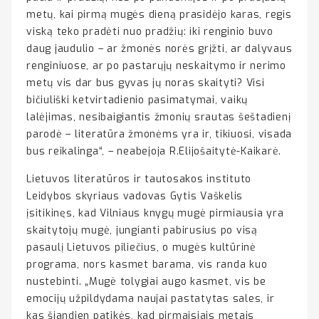
metų, kai pirmą mugės dieną prasidėjo karas, regis
viską teko pradėti nuo pradžių: iki renginio buvo
daug jaudulio – ar žmonės norės grįžti, ar dalyvaus
renginiuose, ar po pastarųjų neskaitymo ir nerimo
metų vis dar bus gyvas jų noras skaityti? Visi
bičiuliški ketvirtadienio pasimatymai, vaikų
lalėjimas, nesibaigiantis žmonių srautas šeštadienį
parodė – literatūra žmonėms yra ir, tikiuosi, visada
bus reikalinga“, – neabejoja R.Elijošaitytė-Kaikarė.
Lietuvos literatūros ir tautosakos instituto
Leidybos skyriaus vadovas Gytis Vaškelis
įsitikinęs, kad Vilniaus knygų mugė pirmiausia yra
skaitytojų mugė, jungianti pabirusius po visą
pasaulį Lietuvos piliečius, o mugės kultūrinė
programa, nors kasmet barama, vis randa kuo
nustebinti. „Mugė tolygiai augo kasmet, vis be
emocijų užpildydama naujai pastatytas sales, ir
kas šiandien patikės, kad pirmaisiais metais