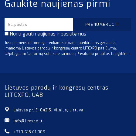
Gaukite naujienas pirmi
Noriu gauti naujienas ir pasiūlymus
Jūsų asmens duomenys renkami siekiant pateikti Jums geriausią
įmanomą Lietuvos parodų ir kongresų centro LITEXPO pasiūlymą.
Užpildydami šią formą sutinkate su mūsų Privatumo politikos taisyklėmis
Lietuvos parodų ir kongresų centras
LITEXPO, UAB
Laisvės pr. 5, 04215, Vilnius, Lietuva
info@litexpo.lt
+370 615 61 089