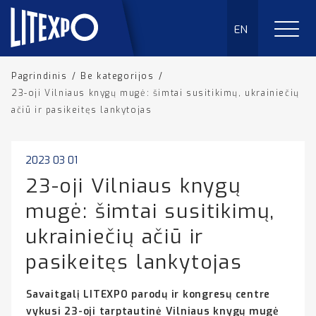
EN
Pagrindinis
/
Be kategorijos
/
23-oji Vilniaus knygų mugė: šimtai susitikimų, ukrainiečių
ačiū ir pasikeitęs lankytojas
2023 03 01
23-oji Vilniaus knygų
mugė: šimtai susitikimų,
ukrainiečių ačiū ir
pasikeitęs lankytojas
Savaitgalį LITEXPO parodų ir kongresų centre
vykusi 23-oji tarptautinė Vilniaus knygų mugė