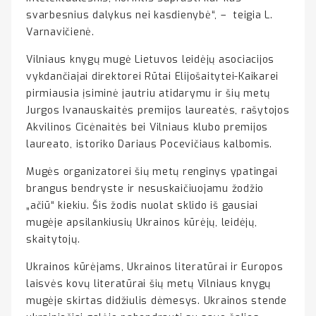
svarbesnius dalykus nei kasdienybė“, – teigia L.
Varnavičienė.
Vilniaus knygų mugė Lietuvos leidėjų asociacijos
vykdančiajai direktorei Rūtai Elijošaitytei-Kaikarei
pirmiausia įsiminė jautriu atidarymu ir šių metų
Jurgos Ivanauskaitės premijos laureatės, rašytojos
Akvilinos Cicėnaitės bei Vilniaus klubo premijos
laureato, istoriko Dariaus Pocevičiaus kalbomis.
Mugės organizatorei šių metų renginys ypatingai
brangus bendryste ir nesuskaičiuojamu žodžio
„ačiū“ kiekiu. Šis žodis nuolat sklido iš gausiai
mugėje apsilankiusių Ukrainos kūrėjų, leidėjų,
skaitytojų.
Ukrainos kūrėjams, Ukrainos literatūrai ir Europos
laisvės kovų literatūrai šių metų Vilniaus knygų
mugėje skirtas didžiulis dėmesys. Ukrainos stende