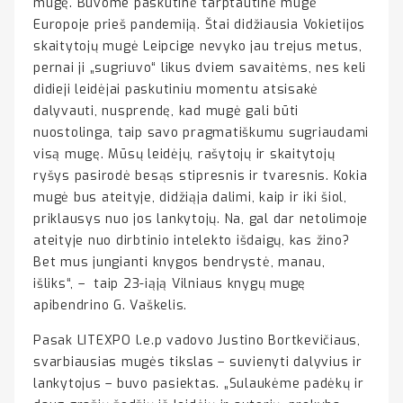
mugę. Buvome paskutinė tarptautinė mugė
Europoje prieš pandemiją. Štai didžiausia Vokietijos
skaitytojų mugė Leipcige nevyko jau trejus metus,
pernai ji „sugriuvo“ likus dviem savaitėms, nes keli
didieji leidėjai paskutiniu momentu atsisakė
dalyvauti, nusprendę, kad mugė gali būti
nuostolinga, taip savo pragmatiškumu sugriaudami
visą mugę. Mūsų leidėjų, rašytojų ir skaitytojų
ryšys pasirodė besąs stipresnis ir tvaresnis. Kokia
mugė bus ateityje, didžiąja dalimi, kaip ir iki šiol,
priklausys nuo jos lankytojų. Na, gal dar netolimoje
ateityje nuo dirbtinio intelekto išdaigų, kas žino?
Bet mus jungianti knygos bendrystė, manau,
išliks“, – taip 23-iąją Vilniaus knygų mugę
apibendrino G. Vaškelis.
Pasak LITEXPO l.e.p vadovo Justino Bortkevičiaus,
svarbiausias mugės tikslas – suvienyti dalyvius ir
lankytojus – buvo pasiektas. „Sulaukėme padėkų ir