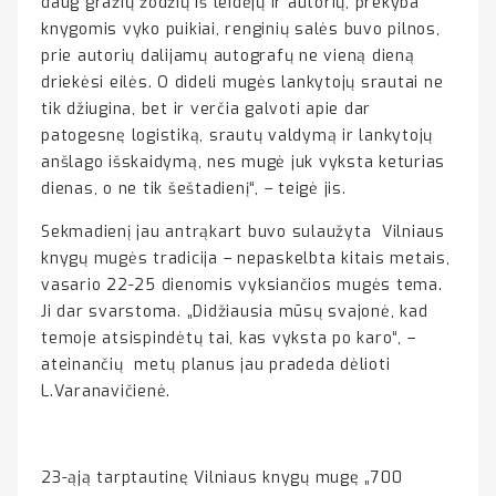
daug gražių žodžių iš leidėjų ir autorių, prekyba
knygomis vyko puikiai, renginių salės buvo pilnos,
prie autorių dalijamų autografų ne vieną dieną
driekėsi eilės. O dideli mugės lankytojų srautai ne
tik džiugina, bet ir verčia galvoti apie dar
patogesnę logistiką, srautų valdymą ir lankytojų
anšlago išskaidymą, nes mugė juk vyksta keturias
dienas, o ne tik šeštadienį“, – teigė jis.
Sekmadienį jau antrąkart buvo sulaužyta Vilniaus
knygų mugės tradicija – nepaskelbta kitais metais,
vasario 22-25 dienomis vyksiančios mugės tema.
Ji dar svarstoma. „Didžiausia mūsų svajonė, kad
temoje atsispindėtų tai, kas vyksta po karo“, –
ateinančių metų planus jau pradeda dėlioti
L.Varanavičienė.
23-ąją tarptautinę Vilniaus knygų mugę „700