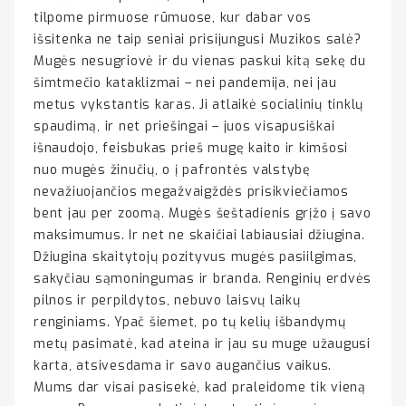
tilpome pirmuose rūmuose, kur dabar vos
išsitenka ne taip seniai prisijungusi Muzikos salė?
Mugės nesugriovė ir du vienas paskui kitą sekę du
šimtmečio kataklizmai – nei pandemija, nei jau
metus vykstantis karas. Ji atlaikė socialinių tinklų
spaudimą, ir net priešingai – juos visapusiškai
išnaudojo, feisbukas prieš mugę kaito ir kimšosi
nuo mugės žinučių, o į pafrontės valstybę
nevažiuojančios megažvaigždės prisikviečiamos
bent jau per zoomą. Mugės šeštadienis grįžo į savo
maksimumus. Ir net ne skaičiai labiausiai džiugina.
Džiugina skaitytojų pozityvus mugės pasiilgimas,
sakyčiau sąmoningumas ir branda. Renginių erdvės
pilnos ir perpildytos, nebuvo laisvų laikų
renginiams. Ypač šiemet, po tų kelių išbandymų
metų pasimatė, kad ateina ir jau su muge užaugusi
karta, atsivesdama ir savo augančius vaikus.
Mums dar visai pasisekė, kad praleidome tik vieną