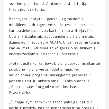
sostinę, populiarinti Vilniaus miesto istoriją,
tradicijas, savitumą.
Bendryste, lankytojų gausa, užgimusiomis
muzikinėmis draugystėmis, Lietuvos repo rekordu,
kurį pasiekė jaunosios kartos repo atlikėjas Pijus
Opera, 7 išdalintais apdovanojimais šiais metais
džiaugiasi ir asociacija AGATA. Organizatoriai teigia,
kad šių metų „Muzikos salė“ garsėjo muzikinėmis
improvizacijomis ir bendrais koncertais.
„Retai pasitaiko, kai beveik visi Lietuvos muzikantai
susiburia į vieną vietą, todėl smagu, kai
naudojamasi proga bei surengiama pramoga ir
patiems sau, ir lankytojams“, – sako vienas iš
„Muzikos salės“ organizatorių Justinas
Prascevičius.
„Ši mugė žymi tam tikro etapo pabaigą, bet tuo
pačiu ir pradžią, nes po pandemijos ir po praėjusių