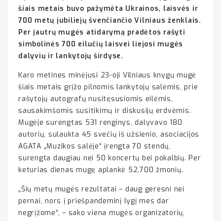
šiais metais buvo pažymėta Ukrainos, laisvės ir
700 metų jubiliejų švenčiančio Vilniaus ženklais.
Per jautrų mugės atidarymą pradėtos rašyti
simbolinės 700 eilučių laisvei liejosi mugės
dalyvių ir lankytojų širdyse.
Karo metines minėjusi 23-oji Vilniaus knygų mugė
šiais metais grįžo pilnomis lankytojų salėmis, prie
rašytojų autografų nusitęsusiomis eilėmis,
sausakimšomis susitikimų ir diskusijų erdvėmis.
Mugėje surengtas 531 renginys, dalyvavo 180
autorių, sulaukta 45 svečių iš užsienio, asociacijos
AGATA „Muzikos salėje“ įrengta 70 stendų,
surengta daugiau nei 50 koncertų bei pokalbių. Per
keturias dienas mugę aplankė 52.700 žmonių.
„Šių metų mugės rezultatai – daug geresni nei
pernai, nors į priešpandeminį lygį mes dar
negrįžome“, – sako viena mugės organizatorių,