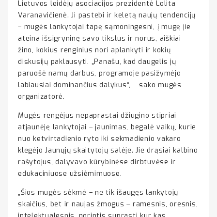
Lietuvos leidėjų asociacijos prezidentė Lolita
Varanavičienė. Ji pastebi ir keletą naujų tendencijų
– mugės lankytojai tapę sąmoningesni, į mugę jie
ateina išsigryninę savo tikslus ir norus, aiškiai
žino, kokius renginius nori aplankyti ir kokių
diskusijų paklausyti. „Panašu, kad daugelis jų
paruošė namų darbus, programoje pasižymėjo
labiausiai dominančius dalykus“, – sako mugės
organizatorė.
Mugės rengėjus nepaprastai džiugino stipriai
atjaunėję lankytojai – jaunimas, begalė vaikų, kurie
nuo ketvirtadienio ryto iki sekmadienio vakaro
klegėjo Jaunųjų skaitytojų salėje. Jie drąsiai kalbino
rašytojus, dalyvavo kūrybinėse dirbtuvėse ir
edukaciniuose užsiėmimuose.
„Šios mugės sėkmė – ne tik išaugęs lankytojų
skaičius, bet ir naujas žmogus – ramesnis, oresnis,
intelektualesnis, norintis suprasti kur kas