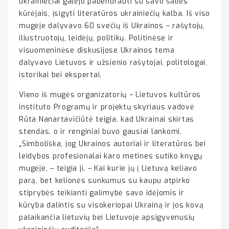
ukrainiečiai galėjo pabendrauti su savo šalies
kūrėjais, įsigyti literatūros ukrainiečių kalba. Iš viso
mugėje dalyvavo 60 svečių iš Ukrainos – rašytojų,
iliustruotojų, leidėjų, politikų. Politinėse ir
visuomeninėse diskusijose Ukrainos tema
dalyvavo Lietuvos ir užsienio rašytojai, politologai,
istorikai bei ekspertai.
Vieno iš mugės organizatorių – Lietuvos kultūros
instituto Programų ir projektų skyriaus vadovė
Rūta Nanartavičiūtė teigia, kad Ukrainai skirtas
stendas, o ir renginiai buvo gausiai lankomi.
„Simboliška, jog Ukrainos autoriai ir literatūros bei
leidybos profesionalai karo metines sutiko knygų
mugėje, – teigia ji. – Kai kurie jų į Lietuvą keliavo
parą, bet kelionės sunkumus su kaupu atpirko
stiprybės teikianti galimybė savo idėjomis ir
kūryba dalintis su visokeriopai Ukrainą ir jos kovą
palaikančia lietuvių bei Lietuvoje apsigyvenusių