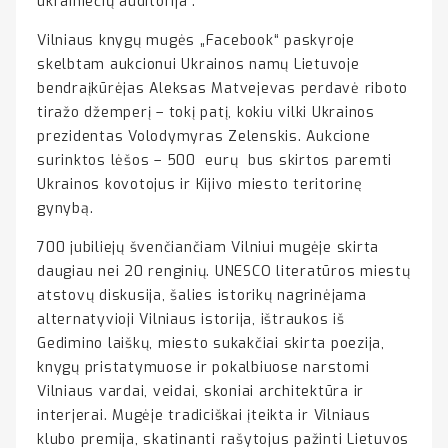
ukrainiečių auditorija“.
Vilniaus knygų mugės „Facebook“ paskyroje
skelbtam aukcionui Ukrainos namų Lietuvoje
bendraįkūrėjas Aleksas Matvejevas perdavė riboto
tiražo džemperį – tokį patį, kokiu vilki Ukrainos
prezidentas Volodymyras Zelenskis. Aukcione
surinktos lėšos – 500 eurų bus skirtos paremti
Ukrainos kovotojus ir Kijivo miesto teritorinę
gynybą.
700 jubiliejų švenčiančiam Vilniui mugėje skirta
daugiau nei 20 renginių. UNESCO literatūros miestų
atstovų diskusija, šalies istorikų nagrinėjama
alternatyvioji Vilniaus istorija, ištraukos iš
Gedimino laiškų, miesto sukakčiai skirta poezija,
knygų pristatymuose ir pokalbiuose narstomi
Vilniaus vardai, veidai, skoniai architektūra ir
interjerai. Mugėje tradiciškai įteikta ir Vilniaus
klubo premija, skatinanti rašytojus pažinti Lietuvos