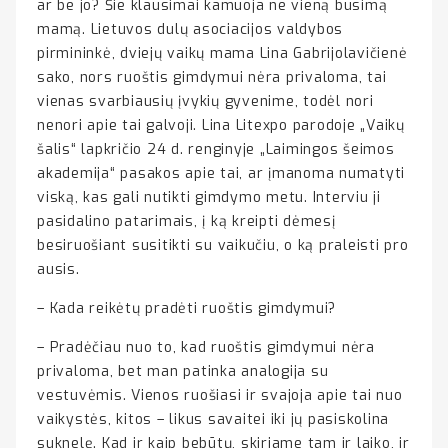
ar be jo? Šie klausimai kamuoja ne vieną būsimą
mamą. Lietuvos dulų asociacijos valdybos
pirmininkė, dviejų vaikų mama Lina Gabrijolavičienė
sako, nors ruoštis gimdymui nėra privaloma, tai
vienas svarbiausių įvykių gyvenime, todėl nori
nenori apie tai galvoji. Lina Litexpo parodoje „Vaikų
šalis“ lapkričio 24 d. renginyje „Laimingos šeimos
akademija“ pasakos apie tai, ar įmanoma numatyti
viską, kas gali nutikti gimdymo metu. Interviu ji
pasidalino patarimais, į ką kreipti dėmesį
besiruošiant susitikti su vaikučiu, o ką praleisti pro
ausis.
– Kada reikėtų pradėti ruoštis gimdymui?
– Pradėčiau nuo to, kad ruoštis gimdymui nėra
privaloma, bet man patinka analogija su
vestuvėmis. Vienos ruošiasi ir svajoja apie tai nuo
vaikystės, kitos – likus savaitei iki jų pasiskolina
suknelę. Kad ir kaip bebūtų, skiriame tam ir laiko, ir