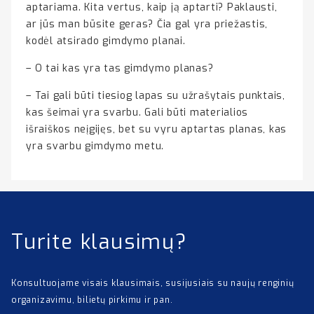
aptariama. Kita vertus, kaip ją aptarti? Paklausti,
ar jūs man būsite geras? Čia gal yra priežastis,
kodėl atsirado gimdymo planai.
– O tai kas yra tas gimdymo planas?
– Tai gali būti tiesiog lapas su užrašytais punktais,
kas šeimai yra svarbu. Gali būti materialios
išraiškos neįgijęs, bet su vyru aptartas planas, kas
yra svarbu gimdymo metu.
Turite klausimų?
Konsultuojame visais klausimais, susijusiais su naujų renginių
organizavimu, bilietų pirkimu ir pan.