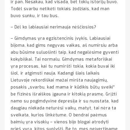
ir pan. Nesakau, kad visada, bet tokių istorijų buvo.
Todėl svarbu netikėti tokiais žodžiais, kad man
buvo sunku, ir tau bus.
– Dėl ko labiausiai nerimauja nėščiosios?
– Gimdymas yra egzistencinis įvykis. Labiausiai
bijoma, kad gims negyvas vaikas, aš numirsiu arba
abu būsime suluošinti taip, kad negalėsime gyventi
kokybiškai. Tai normalu. Gimdymas metaforiškai
yra procesas, kai tu numiršti tokia, kokia buvai iki
šiol, ir atgimsti nauja. Kadangi šiais laikais
Lietuvoje rekordiškai mažai miršta naujagimių,
posakis „svarbu, kad mama ir kūdikis būtų sveiki“
be fizinės išraiškos įgauna ir kitokią prasmę. Grįžti
namo su pogimdyvine depresija ir su nuostata, kad
daugiau niekada neturėsi vaikų, matyt, tai nėra ta
sveikata, kurios linkėtume. O bendrai paėmus
baimių yra visokių – vienos bijo blogai atrodyti
prieš vyrą, kitos suplyšti. Be to, mes neįvertiname,