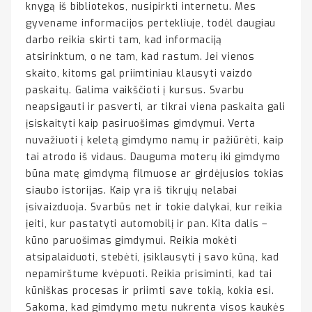
knygą iš bibliotekos, nusipirkti internetu. Mes
gyvename informacijos pertekliuje, todėl daugiau
darbo reikia skirti tam, kad informaciją
atsirinktum, o ne tam, kad rastum. Jei vienos
skaito, kitoms gal priimtiniau klausyti vaizdo
paskaitų. Galima vaikščioti į kursus. Svarbu
neapsigauti ir pasverti, ar tikrai viena paskaita gali
įsiskaityti kaip pasiruošimas gimdymui. Verta
nuvažiuoti į keletą gimdymo namų ir pažiūrėti, kaip
tai atrodo iš vidaus. Dauguma moterų iki gimdymo
būna matę gimdymą filmuose ar girdėjusios tokias
siaubo istorijas. Kaip yra iš tikrųjų nelabai
įsivaizduoja. Svarbūs net ir tokie dalykai, kur reikia
įeiti, kur pastatyti automobilį ir pan. Kita dalis –
kūno paruošimas gimdymui. Reikia mokėti
atsipalaiduoti, stebėti, įsiklausyti į savo kūną, kad
nepamirštume kvėpuoti. Reikia prisiminti, kad tai
kūniškas procesas ir priimti save tokią, kokia esi.
Sakoma, kad gimdymo metu nukrenta visos kaukės