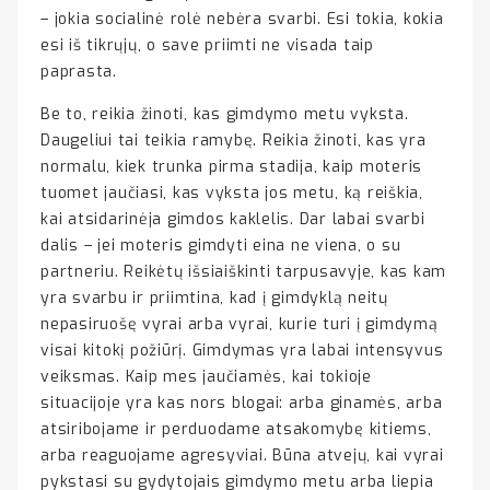
– jokia socialinė rolė nebėra svarbi. Esi tokia, kokia
esi iš tikrųjų, o save priimti ne visada taip
paprasta.
Be to, reikia žinoti, kas gimdymo metu vyksta.
Daugeliui tai teikia ramybę. Reikia žinoti, kas yra
normalu, kiek trunka pirma stadija, kaip moteris
tuomet jaučiasi, kas vyksta jos metu, ką reiškia,
kai atsidarinėja gimdos kaklelis. Dar labai svarbi
dalis – jei moteris gimdyti eina ne viena, o su
partneriu. Reikėtų išsiaiškinti tarpusavyje, kas kam
yra svarbu ir priimtina, kad į gimdyklą neitų
nepasiruošę vyrai arba vyrai, kurie turi į gimdymą
visai kitokį požiūrį. Gimdymas yra labai intensyvus
veiksmas. Kaip mes jaučiamės, kai tokioje
situacijoje yra kas nors blogai: arba ginamės, arba
atsiribojame ir perduodame atsakomybę kitiems,
arba reaguojame agresyviai. Būna atvejų, kai vyrai
pykstasi su gydytojais gimdymo metu arba liepia