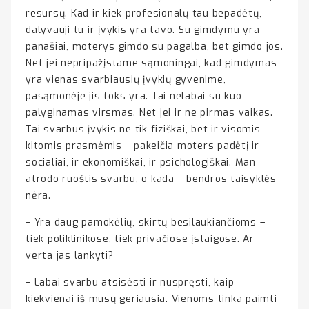
resursų. Kad ir kiek profesionalų tau bepadėtų,
dalyvauji tu ir įvykis yra tavo. Su gimdymu yra
panašiai, moterys gimdo su pagalba, bet gimdo jos.
Net jei nepripažįstame sąmoningai, kad gimdymas
yra vienas svarbiausių įvykių gyvenime,
pasąmonėje jis toks yra. Tai nelabai su kuo
palyginamas virsmas. Net jei ir ne pirmas vaikas.
Tai svarbus įvykis ne tik fiziškai, bet ir visomis
kitomis prasmėmis – pakeičia moters padėtį ir
socialiai, ir ekonomiškai, ir psichologiškai. Man
atrodo ruoštis svarbu, o kada – bendros taisyklės
nėra.
– Yra daug pamokėlių, skirtų besilaukiančioms –
tiek poliklinikose, tiek privačiose įstaigose. Ar
verta jas lankyti?
– Labai svarbu atsisėsti ir nuspręsti, kaip
kiekvienai iš mūsų geriausia. Vienoms tinka paimti