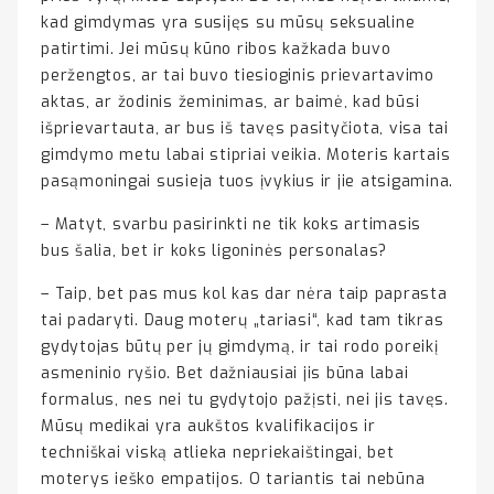
kad gimdymas yra susijęs su mūsų seksualine
patirtimi. Jei mūsų kūno ribos kažkada buvo
peržengtos, ar tai buvo tiesioginis prievartavimo
aktas, ar žodinis žeminimas, ar baimė, kad būsi
išprievartauta, ar bus iš tavęs pasityčiota, visa tai
gimdymo metu labai stipriai veikia. Moteris kartais
pasąmoningai susieja tuos įvykius ir jie atsigamina.
– Matyt, svarbu pasirinkti ne tik koks artimasis
bus šalia, bet ir koks ligoninės personalas?
– Taip, bet pas mus kol kas dar nėra taip paprasta
tai padaryti. Daug moterų „tariasi“, kad tam tikras
gydytojas būtų per jų gimdymą, ir tai rodo poreikį
asmeninio ryšio. Bet dažniausiai jis būna labai
formalus, nes nei tu gydytojo pažįsti, nei jis tavęs.
Mūsų medikai yra aukštos kvalifikacijos ir
techniškai viską atlieka nepriekaištingai, bet
moterys ieško empatijos. O tariantis tai nebūna