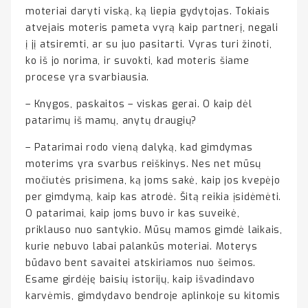
moteriai daryti viską, ką liepia gydytojas. Tokiais
atvejais moteris pameta vyrą kaip partnerį, negali
į jį atsiremti, ar su juo pasitarti. Vyras turi žinoti,
ko iš jo norima, ir suvokti, kad moteris šiame
procese yra svarbiausia.
– Knygos, paskaitos – viskas gerai. O kaip dėl
patarimų iš mamų, anytų draugių?
– Patarimai rodo vieną dalyką, kad gimdymas
moterims yra svarbus reiškinys. Nes net mūsų
močiutės prisimena, ką joms sakė, kaip jos kvepėjo
per gimdymą, kaip kas atrodė. Šitą reikia įsidėmėti.
O patarimai, kaip joms buvo ir kas suveikė,
priklauso nuo santykio. Mūsų mamos gimdė laikais,
kurie nebuvo labai palankūs moteriai. Moterys
būdavo bent savaitei atskiriamos nuo šeimos.
Esame girdėję baisių istorijų, kaip išvadindavo
karvėmis, gimdydavo bendroje aplinkoje su kitomis