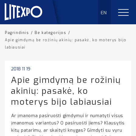
EN
Pagrindinis
/
Be kategorijos
/
Apie gimdymą be rožinių akinių: pasakė, ko moterys bijo
labiausiai
2018 11 19
Apie gimdymą be rožinių
akinių: pasakė, ko
moterys bijo labiausiai
Ar įmanoma pasiruošti gimdymui ir numatyti visus
įmanomus variantus? O pasiruošti jiems? Klausytis
kitų patarimų, ar skaityti knygas? Gimdyti su vyru