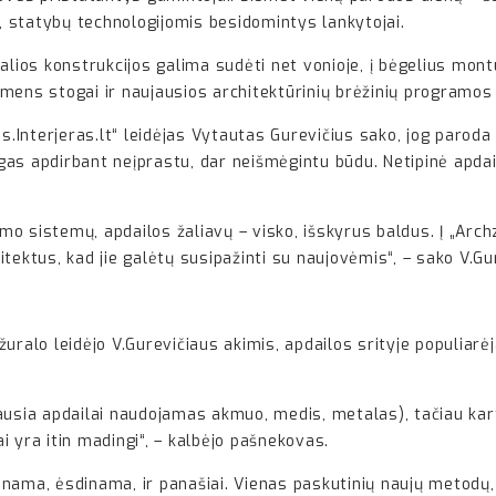
u, statybų technologijomis besidomintys lankytojai.
alios konstrukcijos galima sudėti net vonioje, į bėgelius mont
ens stogai ir naujausios architektūrinių brėžinių programos –
s.Interjeras.lt“ leidėjas Vytautas Gurevičius sako, jog paroda
s apdirbant neįprastu, dar neišmėgintu būdu. Netipinė apdaila
o sistemų, apdailos žaliavų – visko, išskyrus baldus. Į „Arch
tektus, kad jie galėtų susipažinti su naujovėmis“, – sako V.Gu
 žuralo leidėjo V.Gurevičiaus akimis, apdailos srityje populiarėja
ausia apdailai naudojamas akmuo, medis, metalas), tačiau kart
ai yra itin madingi“, – kalbėjo pašnekovas.
štinama, ėsdinama, ir panašiai. Vienas paskutinių naujų metod