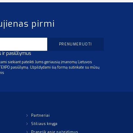
ujienas pirmi
s ir pasiūlymus
mi siekiant pateikti Jums geriausią įmanomą Lietuvos
ITEXPO pasiūlymą. Užpildydami šią formą sutinkate su mūsų
mis
Partneriai
Stiliaus knyga
Pranešk apie pažeidimus