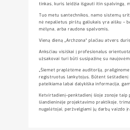
tinkas, kuris leidžia išgauti itin spalvingą,
Tuo metu santechnikos, namo sistemų srityje
nė nepalietus pirštų galiukais yra aišku –
mėlyna, arba raudona spalvomis.
Vieną dieną „Archzona“ plačiau atvers duri
Anksčiau visiškai į profesionalus orientuota 
užsakovai turi būti susipažinę su naujovėmis
„Šiemet praplėtėme auditoriją, prailginome r
registruotus lankytojus. Būtent šeštadienį 
pateikiama labai dalykiška informacija, gami
Ketvirtadienį–penktadienį šioje zonoje taip
šiandieninėje projektavimo praktikoje, trima
nugalėtojai, peržvelgiami jų darbų vaizdo įr