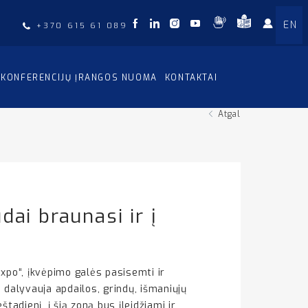
EN
+370 615 61 089
KONFERENCIJŲ ĮRANGOS NUOMA
KONTAKTAI
Atgal
ai braunasi ir į
expo“, įkvėpimo galės pasisemti ir
je dalyvauja apdailos, grindų, išmaniųjų
dienį, į šią zoną bus įleidžiami ir