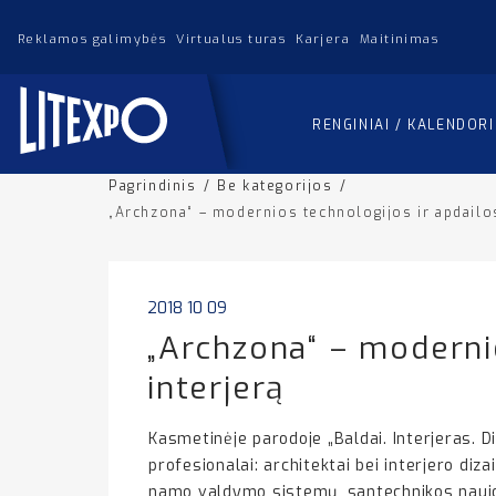
Reklamos galimybės
Virtualus turas
Karjera
Maitinimas
RENGINIAI / KALENDOR
Pagrindinis
/
Be kategorijos
/
„Archzona“ – modernios technologijos ir apdailos 
2018 10 09
„Archzona“ – modernio
interjerą
Kasmetinėje parodoje „Baldai. Interjeras. D
profesionalai: architektai bei interjero diza
namo valdymo sistemų, santechnikos naujove