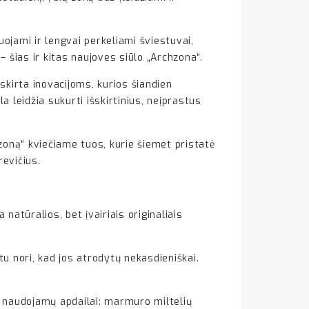
uojami ir lengvai perkeliami šviestuvai,
 šias ir kitas naujoves siūlo „Archzona“.
 skirta inovacijoms, kurios šiandien
 leidžia sukurti išskirtinius, neįprastus
zoną“ kviečiame tuos, kurie šiemet pristatė
revičius.
 natūralios, bet įvairiais originaliais
u nori, kad jos atrodytų nekasdieniškai.
ų, naudojamų apdailai: marmuro miltelių