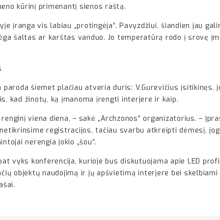
 meno kūrinį primenantį sienos raštą.
 įranga vis labiau „protingėja“. Pavyzdžiui, šiandien jau gali
 bėga šaltas ar karštas vanduo. Jo temperatūrą rodo į srovę į
s
paroda šiemet plačiau atveria duris: V.Gurevičius įsitikinęs, jog
, kad žinotų, ką įmanoma įrengti interjere ir kaip.
enginį viena diena, – sakė „Archzonos“ organizatorius. – Įprast
netikrinsime registracijos, tačiau svarbu atkreipti dėmesį, jog
ntojai nerengia jokio „šou“.
 pat vyks konferencija, kurioje bus diskutuojama apie LED profi
čių objektų naudojimą ir jų apšvietimą interjere bei skelbiami 
ašai.