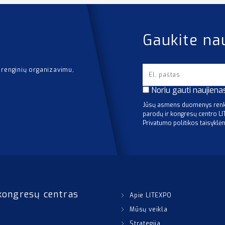
Gaukite na
 renginių organizavimu,
Noriu gauti naujiena
Jūsų asmens duomenys renka
parodų ir kongresų centro L
Privatumo politikos taisyklė
kongresų centras
Apie LITEXPO
Mūsų veikla
Strategija