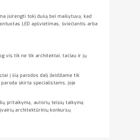
ma įsirengti tokį dušą bei maišytuvą, kad
montuotas LED apšvietimas, šviečiantis arba
 vis tik ne tik architektai, tačiau ir jų
ai į šią parodos dalį įleidžiame tik
 paroda skirta specialistams, joje
lių pritaikymą, autorių teisių taikymą
įvairių architektūrinių konkursų