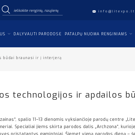
info@litexpo.lt
IUS
DALYVAUTI PARODOSE
PATALPŲ NUOMA RENGINIAMS
būdai braunasi ir į interjerą
s technologijos ir apdailos būd
izainas“, spalio 11–13 dienomis vyksiančioje parodų centre „Lit
ineriai. Specialiai jiems skirta parodos dalis „Archzona“, kurio
s pristatantys gamintojai. Šiemet vieną parodos dieną – šešta