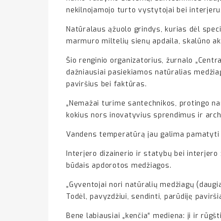
nekilnojamojo turto vystytojai bei interjer
Natūralaus ąžuolo grindys, kurias dėl speci
marmuro miltelių sienų apdaila, skalūno akm
Šio renginio organizatorius, žurnalo „Centra
dažniausiai pasiekiamos natūralias medžiaga
paviršius bei faktūras.
„Nemažai turime santechnikos, protingo nam
kokius nors inovatyvius sprendimus ir archi
Vandens temperatūrą jau galima pamatyti
Interjero dizainerio ir statybų bei interjero
būdais apdorotos medžiagos.
„Gyventojai nori natūralių medžiagų (daugi
Todėl, pavyzdžiui, sendinti, parūdiję pavirši
Bene labiausiai „kenčia“ mediena: ji ir rūg