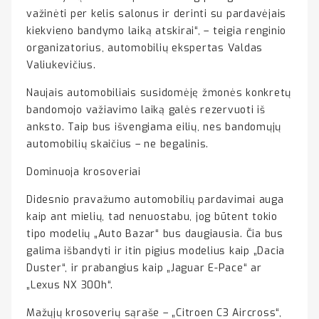
važinėti per kelis salonus ir derinti su pardavėjais
kiekvieno bandymo laiką atskirai“, – teigia renginio
organizatorius, automobilių ekspertas Valdas
Valiukevičius.
Naujais automobiliais susidomėję žmonės konkretų
bandomojo važiavimo laiką galės rezervuoti iš
anksto. Taip bus išvengiama eilių, nes bandomųjų
automobilių skaičius – ne begalinis.
Dominuoja krosoveriai
Didesnio pravažumo automobilių pardavimai auga
kaip ant mielių, tad nenuostabu, jog būtent tokio
tipo modelių „Auto Bazar“ bus daugiausia. Čia bus
galima išbandyti ir itin pigius modelius kaip „Dacia
Duster“, ir prabangius kaip „Jaguar E-Pace“ ar
„Lexus NX 300h“.
Mažųjų krosoverių sąraše – „Citroen C3 Aircross“,