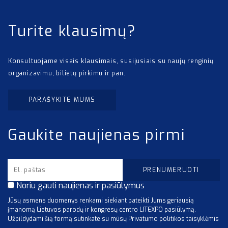
Turite klausimų?
Konsultuojame visais klausimais, susijusiais su naujų renginių
organizavimu, bilietų pirkimu ir pan.
PARAŠYKITE MUMS
Gaukite naujienas pirmi
Noriu gauti naujienas ir pasiūlymus
Jūsų asmens duomenys renkami siekiant pateikti Jums geriausią
įmanomą Lietuvos parodų ir kongresų centro LITEXPO pasiūlymą.
Užpildydami šią formą sutinkate su mūsų Privatumo politikos taisyklėmis