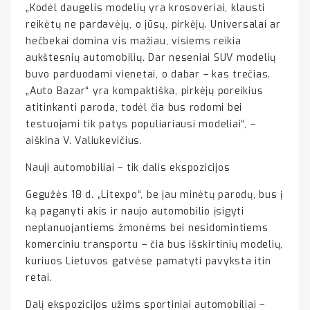
„Kodėl daugelis modelių yra krosoveriai, klausti
reikėtų ne pardavėjų, o jūsų, pirkėjų. Universalai ar
hečbekai domina vis mažiau, visiems reikia
aukštesnių automobilių. Dar neseniai SUV modelių
buvo parduodami vienetai, o dabar – kas trečias.
„Auto Bazar“ yra kompaktiška, pirkėjų poreikius
atitinkanti paroda, todėl čia bus rodomi bei
testuojami tik patys populiariausi modeliai“, –
aiškina V. Valiukevičius.
Nauji automobiliai – tik dalis ekspozicijos
Gegužės 18 d. „Litexpo“, be jau minėtų parodų, bus į
ką paganyti akis ir naujo automobilio įsigyti
neplanuojantiems žmonėms bei nesidomintiems
komerciniu transportu – čia bus išskirtinių modelių,
kuriuos Lietuvos gatvėse pamatyti pavyksta itin
retai.
Dalį ekspozicijos užims sportiniai automobiliai –