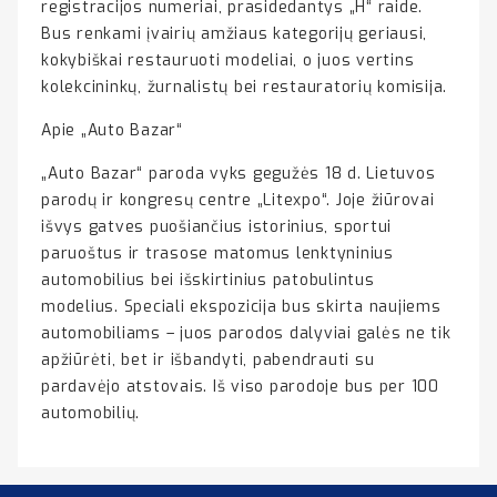
registracijos numeriai, prasidedantys „H“ raide.
Bus renkami įvairių amžiaus kategorijų geriausi,
kokybiškai restauruoti modeliai, o juos vertins
kolekcininkų, žurnalistų bei restauratorių komisija.
Apie „Auto Bazar“
„Auto Bazar“ paroda vyks gegužės 18 d. Lietuvos
parodų ir kongresų centre „Litexpo“. Joje žiūrovai
išvys gatves puošiančius istorinius, sportui
paruoštus ir trasose matomus lenktyninius
automobilius bei išskirtinius patobulintus
modelius. Speciali ekspozicija bus skirta naujiems
automobiliams – juos parodos dalyviai galės ne tik
apžiūrėti, bet ir išbandyti, pabendrauti su
pardavėjo atstovais. Iš viso parodoje bus per 100
automobilių.