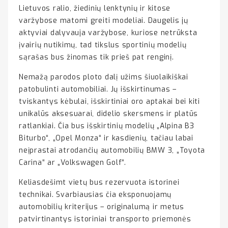
Lietuvos ralio, žiedinių lenktynių ir kitose
varžybose matomi greiti modeliai. Daugelis jų
aktyviai dalyvauja varžybose, kuriose netrūksta
įvairių nutikimų, tad tikslus sportinių modelių
sąrašas bus žinomas tik prieš pat renginį.
Nemažą parodos ploto dalį užims šiuolaikiškai
patobulinti automobiliai. Jų išskirtinumas –
tviskantys kėbulai, išskirtiniai oro aptakai bei kiti
unikalūs aksesuarai, didelio skersmens ir platūs
ratlankiai. Čia bus išskirtinių modelių „Alpina B3
Biturbo“, „Opel Monza“ ir kasdienių, tačiau labai
neįprastai atrodančių automobilių BMW 3, „Toyota
Carina“ ar „Volkswagen Golf“.
Keliasdešimt vietų bus rezervuota istorinei
technikai. Svarbiausias čia eksponuojamų
automobilių kriterijus – originalumą ir metus
patvirtinantys istoriniai transporto priemonės