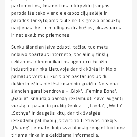
parfumerijos, kosmetikos ir kirpyklų įrangos
paroda išsiteko vienoje ekspozicijų salėje ir
parodos lankytojoms siūlė ne tik grožio produktų
naujienas, bet ir madingus drabužius, aksesuarus
ir net skalbimo priemones.
Sunku šiandien įsivaizduoti, tačiau tuo metu
nebuvo spartaus interneto, socialinių tinklų,
reklamos ir komunikacijos agentūrų. Grožio
industrijos rinka Lietuvoje dar tik kūrėsi ir klojo
pamatus verslui, kuris per pastaruosius du
dešimtmečius plėtėsi kosminiu greičiu. Ne viena
šiandien garsi bendrovė – „Biok“, „Femina Bona“,
„Gabija“ išnaudojo parodą reklamuoti savo augantį
verslą, o pasaulio prekių ženklai – „Londa“, „Wella“,
„Sothys“ ir daugelis kitų, dar tik žvalgėsi,
ieškodami galimybių įsitvirtinti Lietuvos rinkoje.
„Pelenę” jie matė, kaip svarbiausią renginį, kuriame
tiriama rinka ir skleidžiama informacija.