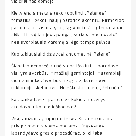
visiškai nesidomėjo.
Kiekvienais metais teko tobulinti „Pelenės“
tematiką, ieškoti naujų parodos akcentų. Pirmosios
parodos juk visada yra „išgrynintos“, jų tema labai
aiški. Tik vėliau jos apauga įvairiais „moliuskais“,
nes svarbiausia varomąja jėga tampa pelnas.
Kuo labiausiai didžiavosi anuometinė Pelenė?
Šiandien nenorėčiau nė vieno išskirti, – parodose
visi yra svarbūs, ir mažieji gamintojai, ir stambieji
didmenininkai. Svarbūs netgi tie, kurie savo
reklamoje skelbdavo „Neieškokite mūsų „Pelenėje“.
Kas lankydavosi parodoje? Kokios moterys
ateidavo ir ko joje ieškodavo?
Visų amžiaus grupių moterys. Kosmetikos jos
prisipirkdavo visiems metams. Drąsesnės
išbandydavo grožio procedūras, o jei labai