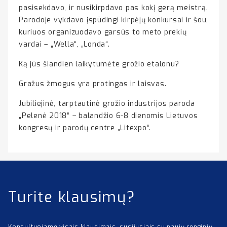
pasisekdavo, ir nusikirpdavo pas kokį gerą meistrą.
Parodoje vykdavo įspūdingi kirpėjų konkursai ir šou,
kuriuos organizuodavo garsūs to meto prekių
vardai – „Wella“, „Londa“.
Ką jūs šiandien laikytumėte grožio etalonu?
Gražus žmogus yra protingas ir laisvas.
Jubiliejinė, tarptautinė grožio industrijos paroda
„Pelenė 2018“ – balandžio 6-8 dienomis Lietuvos
kongresų ir parodų centre „Litexpo“.
Turite klausimų?