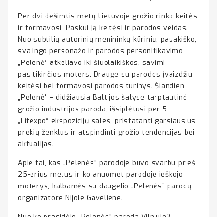
Per dvi dešimtis metų Lietuvoje grožio rinka keitės
ir formavosi. Paskui ją keitėsi ir parodos veidas.
Nuo subtilių autorinių menininkų kūrinių, pasakiško,
svajingo personažo ir parodos personifikavimo
„Pelenė“ atkeliavo iki šiuolaikiškos, savimi
pasitikinčios moters. Drauge su parodos įvaizdžiu
keitėsi bei formavosi parodos turinys. Šiandien
„Pelenė“ – didžiausia Baltijos šalyse tarptautinė
grožio industrijos paroda, išsiplėtusi per 5
„Litexpo“ ekspozicijų sales, pristatanti garsiausius
prekių ženklus ir atspindinti grožio tendencijas bei
aktualijas.
Apie tai, kas „Pelenės“ parodoje buvo svarbu prieš
25-erius metus ir ko anuomet parodoje ieškojo
moterys, kalbamės su daugelio „Pelenės” parodų
organizatore Nijole Gaveliene.
Nuo ko prasidėjo „Pelenės“ paroda Vilniuje?