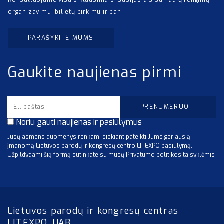
Konsultuojame visais klausimais, susijusiais su naujų renginių
organizavimu, bilietų pirkimu ir pan.
PARAŠYKITE MUMS
Gaukite naujienas pirmi
Noriu gauti naujienas ir pasiūlymus
Jūsų asmens duomenys renkami siekiant pateikti Jums geriausią
įmanomą Lietuvos parodų ir kongresų centro LITEXPO pasiūlymą.
Užpildydami šią formą sutinkate su mūsų Privatumo politikos taisyklėmis
Lietuvos parodų ir kongresų centras
LITEXPO, UAB