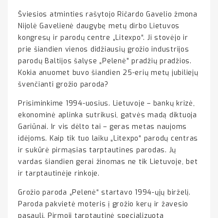
Šviesios atminties rašytojo Ričardo Gavelio žmona
Nijolė Gavelienė daugybę metų dirbo Lietuvos
kongresų ir parodų centre „Litexpo“. Ji stovėjo ir
prie šiandien vienos didžiausių grožio industrijos
parodų Baltijos šalyse „Pelenė” pradžių pradžios.
Kokia anuomet buvo šiandien 25-erių metų jubiliejų
švenčianti grožio paroda?
Prisiminkime 1994-uosius. Lietuvoje – bankų krizė,
ekonominė aplinka sutrikusi, gatvės madą diktuoja
Gariūnai. Ir vis dėlto tai – geras metas naujoms
idėjoms. Kaip tik tuo laiku „Litexpo“ parodų centras
ir sukūrė pirmąsias tarptautines parodas. Jų
vardas šiandien gerai žinomas ne tik Lietuvoje, bet
ir tarptautinėje rinkoje.
Grožio paroda „Pelenė“ startavo 1994-ųjų birželį.
Paroda pakvietė moteris į grožio kerų ir žavesio
pasaulį. Pirmoji tarptautinė specializuota