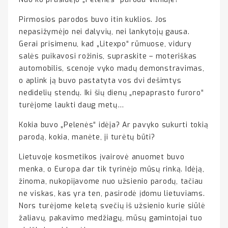
Pirmosios parodos buvo itin kuklios. Jos
nepasižymėjo nei dalyvių, nei lankytojų gausa.
Gerai prisimenu, kad „Litexpo“ rūmuose, vidury
salės puikavosi rožinis, supraskite – moteriškas
automobilis, scenoje vyko madų demonstravimas,
o aplink ją buvo pastatyta vos dvi dešimtys
nedidelių stendų. Iki šių dienų „nepaprasto furoro“
turėjome laukti daug metų…
Kokia buvo „Pelenės“ idėja? Ar pavyko sukurti tokią
parodą, kokia, manėte, ji turėtų būti?
Lietuvoje kosmetikos įvairovė anuomet buvo
menka, o Europa dar tik tyrinėjo mūsų rinką. Idėją,
žinoma, nukopijavome nuo užsienio parodų, tačiau
ne viskas, kas yra ten, pasirodė įdomu lietuviams.
Nors turėjome keletą svečių iš užsienio kurie siūlė
žaliavų, pakavimo medžiagų, mūsų gamintojai tuo