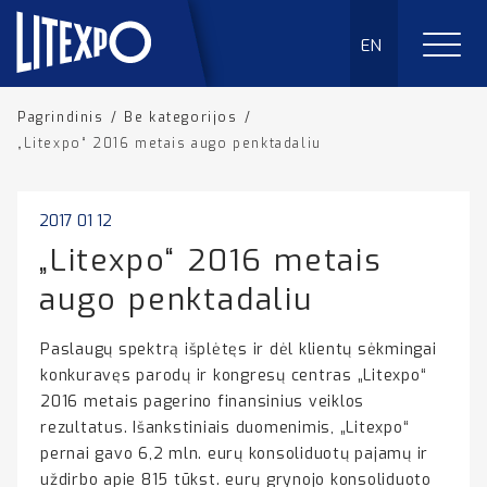
EN
Pagrindinis
/
Be kategorijos
/
„Litexpo“ 2016 metais augo penktadaliu
2017 01 12
„Litexpo“ 2016 metais
augo penktadaliu
Paslaugų spektrą išplėtęs ir dėl klientų sėkmingai
konkuravęs parodų ir kongresų centras „Litexpo“
2016 metais pagerino finansinius veiklos
rezultatus. Išankstiniais duomenimis, „Litexpo“
pernai gavo 6,2 mln. eurų konsoliduotų pajamų ir
uždirbo apie 815 tūkst. eurų grynojo konsoliduoto