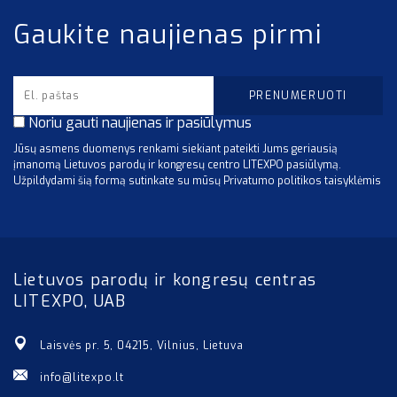
Gaukite naujienas pirmi
Noriu gauti naujienas ir pasiūlymus
Jūsų asmens duomenys renkami siekiant pateikti Jums geriausią
įmanomą Lietuvos parodų ir kongresų centro LITEXPO pasiūlymą.
Užpildydami šią formą sutinkate su mūsų Privatumo politikos taisyklėmis
Lietuvos parodų ir kongresų centras
LITEXPO, UAB
Laisvės pr. 5, 04215, Vilnius, Lietuva
info@litexpo.lt