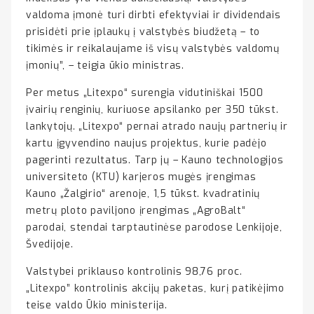
valdoma įmonė turi dirbti efektyviai ir dividendais
prisidėti prie įplaukų į valstybės biudžetą – to
tikimės ir reikalaujame iš visų valstybės valdomų
įmonių”, – teigia ūkio ministras.
Per metus „Litexpo“ surengia vidutiniškai 1500
įvairių renginių, kuriuose apsilanko per 350 tūkst.
lankytojų. „Litexpo“ pernai atrado naujų partnerių ir
kartu įgyvendino naujus projektus, kurie padėjo
pagerinti rezultatus. Tarp jų – Kauno technologijos
universiteto (KTU) karjeros mugės įrengimas
Kauno „Žalgirio“ arenoje, 1,5 tūkst. kvadratinių
metrų ploto paviljono įrengimas „AgroBalt“
parodai, stendai tarptautinėse parodose Lenkijoje,
Švedijoje.
Valstybei priklauso kontrolinis 98,76 proc.
„Litexpo” kontrolinis akcijų paketas, kurį patikėjimo
teise valdo Ūkio ministerija.