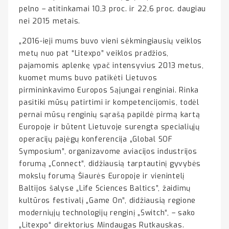
pelno – atitinkamai 10,3 proc. ir 22,6 proc. daugiau
nei 2015 metais.
„2016-ieji mums buvo vieni sėkmingiausių veiklos
metų nuo pat “Litexpo” veiklos pradžios,
pajamomis aplenkę ypač intensyvius 2013 metus,
kuomet mums buvo patikėti Lietuvos
pirmininkavimo Europos Sąjungai renginiai. Rinka
pasitiki mūsų patirtimi ir kompetencijomis, todėl
pernai mūsų renginių sąrašą papildė pirmą kartą
Europoje ir būtent Lietuvoje surengta specialiųjų
operacijų pajėgų konferencija „Global SOF
Symposium”, organizavome aviacijos industrijos
forumą „Connect”, didžiausią tarptautinį gyvybės
mokslų forumą Šiaurės Europoje ir vienintelį
Baltijos šalyse „Life Sciences Baltics”, žaidimų
kultūros festivalį „Game On”, didžiausią regione
moderniųjų technologijų renginį „Switch“, – sako
„Litexpo“ direktorius Mindaugas Rutkauskas.