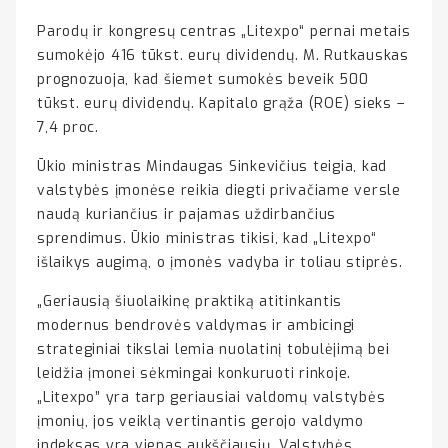
Parodų ir kongresų centras „Litexpo“ pernai metais
sumokėjo 416 tūkst. eurų dividendų. M. Rutkauskas
prognozuoja, kad šiemet sumokės beveik 500
tūkst. eurų dividendų. Kapitalo grąža (ROE) sieks –
7,4 proc.
Ūkio ministras Mindaugas Sinkevičius teigia, kad
valstybės įmonėse reikia diegti privačiame versle
naudą kuriančius ir pajamas uždirbančius
sprendimus. Ūkio ministras tikisi, kad „Litexpo“
išlaikys augimą, o įmonės vadyba ir toliau stiprės.
„Geriausią šiuolaikinę praktiką atitinkantis
modernus bendrovės valdymas ir ambicingi
strateginiai tikslai lemia nuolatinį tobulėjimą bei
leidžia įmonei sėkmingai konkuruoti rinkoje.
„Litexpo” yra tarp geriausiai valdomų valstybės
įmonių, jos veiklą vertinantis gerojo valdymo
indeksas yra vienas aukščiausių. Valstybės