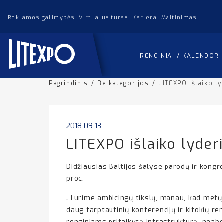
Reklamos galimybės
Virtualus turas
Karjera
Maitinimas
RENGINIAI / KALENDOR
Pagrindinis
/
Be kategorijos
/
LITEXPO išlaiko l
2018 09 13
LITEXPO išlaiko lyder
Didžiausias Baltijos šalyse parodų ir kongr
proc.
„Turime ambicingų tikslų, manau, kad metų p
daug tarptautinių konferencijų ir kitokių re
renginiams pritaikytą infrastruktūrą, neabe