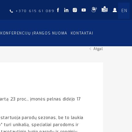
EN
+370 615 61 089
KONFERENCIJŲ ĮRANGOS NUOMA
KONTAKTAI
Atgal
artą 23 proc., įmonės pelnas didėjo 17
 startuoja parodų sezonas, be to laukia
 turi unikalią, specialiai parodoms ir
tarptautinio lygio parodų ir renginių,