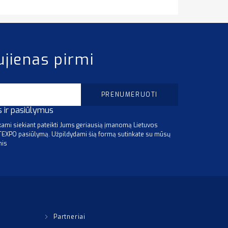
ujienas pirmi
s ir pasiūlymus
mi siekiant pateikti Jums geriausią įmanomą Lietuvos
ITEXPO pasiūlymą. Užpildydami šią formą sutinkate su mūsų
mis
Partneriai