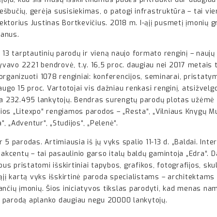
iešbučių, gerėja susisiekimas, o patogi infrastruktūra – tai vi
irektorius Justinas Bortkevičius. 2018 m. I-ąjį pusmetį įmonių 
lanus.
 13 tarptautinių parodų ir vieną naujo formato ren­ginį – nau
avo 2221 bendrovė, t.y. 16,5 proc. daugiau nei 2017 metais to
rganizuoti 1078 renginiai: kon­ferencijos, seminarai, pristatym
ugo 15 proc. Vartotojai vis dažniau renkasi renginį, atsižvelgda
232.495 lankytojų. Bendras surengtų parodų plotas užėmė 140
os „Litexpo“ rengiamos parodos – „Resta“, „Vilniaus Knygų Mugė
 „Adventur“, „Studijos“, „Pelenė“.
5 parodas. Artimiausia iš jų vyks spalio 11-13 d. „Baldai. Inte
 akcentų – tai pasaulinio garso italų baldų gamintoja „Edra“. D
bus pristatomi išskirtiniai tapybos, grafikos, fotografijos, s
ąjį kartą vyks išskirtinė paroda specialistams – architektams i
ančių įmonių. Šios iniciatyvos tikslas parodyti, kad menas na
t parodą aplanko daugiau negu 20000 lankytojų.