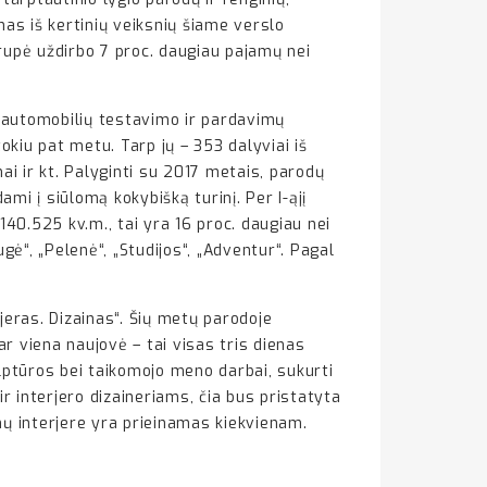
enas iš kertinių veiksnių šiame verslo
grupė uždirbo 7 proc. daugiau pajamų nei
jų automobilių testavimo ir pardavimų
kiu pat metu. Tarp jų – 353 dalyviai iš
ai ir kt. Palyginti su 2017 metais, parodų
mi į siūlomą kokybišką turinį. Per I-ąjį
.525 kv.m., tai yra 16 proc. daugiau nei
“, „Pelenė“, „Studijos“, „Adventur“. Pagal
rjeras. Dizainas“. Šių metų parodoje
ar viena naujovė – tai visas tris dienas
kulptūros bei taikomojo meno darbai, sukurti
r interjero dizaineriams, čia bus pristatyta
mų interjere yra prieinamas kiekvienam.