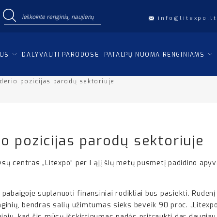
info@litexpo.lt
IUS
DALYVAUTI PARODOSE
PATALPŲ NUOMA RENGINIAMS
yderio pozicijas parodų sektoriuje
io pozicijas parodų sektoriuje
esų centras „Litexpo“ per I-ąjį šių metų pusmetį padidino apyv
abaigoje suplanuoti finansiniai rodikliai bus pasiekti. Rudenį
nginių, bendras salių užimtumas sieks beveik 90 proc. „Litexpo“
joju, kad šis mūsų išskirtinumas padės pritraukti dar daugiau 