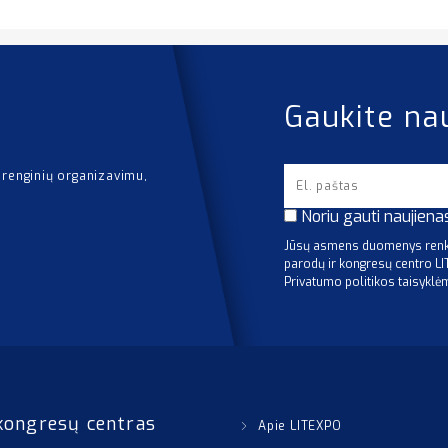
Gaukite na
 renginių organizavimu,
Noriu gauti naujiena
Jūsų asmens duomenys renka
parodų ir kongresų centro L
Privatumo politikos taisyklė
kongresų centras
Apie LITEXPO