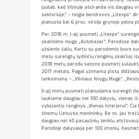
juolab, kad Vilniuje atsiranda vis daugiau v
sektoriuje,“ – teigia bendrovės „Litexpo“ d
planuota bei 6 proc. viršijo grynojo pelno p
Per 2018 m. I-ajį pusmetį „Litexpo“ surengė
skatinimo mugę „Autobazar“. Parodose dalyv
užsienio šalių. Kartu su parodomis buvo suo
metu surengtų lydinčių renginių skaičius iša
2018 metų parodų sezono pusmetį sulaukta 
2017 metais. Pagal užimamą plotą didžiausi
lankomumą – „Vilniaus Knygų Mugė“, „Resta“,
II-ąjį metų pusmetį planuojama surengti dar 
laukiama daugiau nei 100 dalyvių, vienas iš
vyksiantis renginys „Menas interjerui“. Čia 
žinomų Lietuvos menininkų. Be to, jau treči
daugiau nei 40 pasaulinių ženklų atstovauj
Parodoje dalyvauja per 100 įmonių. Kasme