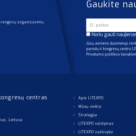
Gaukite na
 renginių organizavimu,
Noriu gauti naujiena
Jūsų asmens duomenys renka
parodų ir kongresų centro L
Privatumo politikos taisyklė
kongresų centras
Apie LITEXPO
Mūsų veikla
Strategija
nius, Lietuva
LITEXPO valdymas
LITEXPO vadovybė