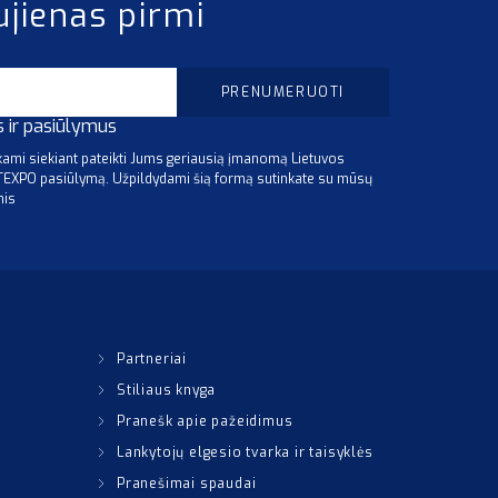
ujienas pirmi
s ir pasiūlymus
mi siekiant pateikti Jums geriausią įmanomą Lietuvos
ITEXPO pasiūlymą. Užpildydami šią formą sutinkate su mūsų
mis
Partneriai
Stiliaus knyga
Pranešk apie pažeidimus
Lankytojų elgesio tvarka ir taisyklės
Pranešimai spaudai