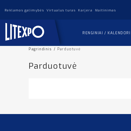
Reklamos galimybės
Virtualus turas
Karjera
Maitinimas
RENGINIAI / KALENDOR
Pagrindinis
/
Parduotuvė
Parduotuvė