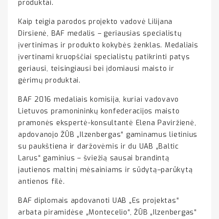
produktai.
Kaip teigia parodos projekto vadovė Lilijana
Dirsienė, BAF medalis – geriausias specialistų
įvertinimas ir produkto kokybės ženklas. Medaliais
įvertinami kruopščiai specialistų patikrinti patys
geriausi, teisingiausi bei įdomiausi maisto ir
gėrimų produktai.
BAF 2016 medaliais komisija, kuriai vadovavo
Lietuvos pramonininkų konfederacijos maisto
pramonės ekspertė-konsultantė Elena Paviržienė,
apdovanojo ŽŪB „Ilzenbergas“ gaminamus lietinius
su paukštiena ir daržovėmis ir du UAB „Baltic
Larus“ gaminius – šviežią sausai brandintą
jautienos maltinį mėsainiams ir sūdytą–parūkytą
antienos filė.
BAF diplomais apdovanoti UAB „Es projektas“
arbata piramidėse „Montecelio“, ŽŪB „Ilzenbergas“