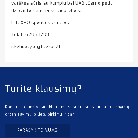
varškės sūris su kumpiu bei UAB „Šerno pėda“
džiovinta elniena su čiobreliais.
LITEXPO spaudos centras
Tel. 8 620 81798
r.keliuotyte@litexpo.lt
Turite klausimų?
Konsultuojame visais klausimais, susijusiais su naujų renginių
organizavimu, bilietų pirkimu ir pan.
PARAŠYKITE MUMS