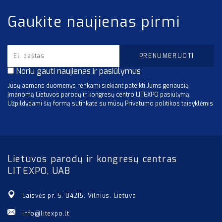
Gaukite naujienas pirmi
Noriu gauti naujienas ir pasiūlymus
Jūsų asmens duomenys renkami siekiant pateikti Jums geriausią
įmanomą Lietuvos parodų ir kongresų centro LITEXPO pasiūlymą.
Užpildydami šią formą sutinkate su mūsų Privatumo politikos taisyklėmis
Lietuvos parodų ir kongresų centras
LITEXPO, UAB
Laisvės pr. 5, 04215, Vilnius, Lietuva
info@litexpo.lt