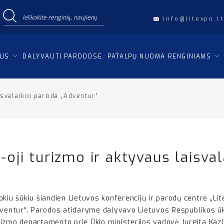
info@litexpo.lt
IUS
DALYVAUTI PARODOSE
PATALPŲ NUOMA RENGINIAMS
aisvalaikio paroda „Adventur“
 5-oji turizmo ir aktyvaus laisva
iu šūkiu šiandien Lietuvos konferencijų ir parodų centre „Litexp
dventur“. Parodos atidaryme dalyvavo Lietuvos Respublikos ūk
rizmo departamento prie Ūkio ministerijos vadovė Jurgita Ka