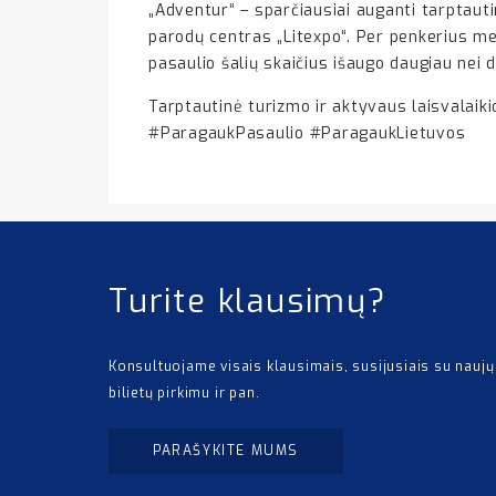
„Adventur“ – sparčiausiai auganti tarptaut
parodų centras „Litexpo“. Per penkerius me
pasaulio šalių skaičius išaugo daugiau nei d
Tarptautinė turizmo ir aktyvaus laisvalaiki
#ParagaukPasaulio #ParagaukLietuvos
Turite klausimų?
Konsultuojame visais klausimais, susijusiais su naujų
bilietų pirkimu ir pan.
PARAŠYKITE MUMS