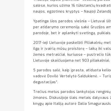
salėse, kurios užima 16 tūkstančių kvadrat
naujos, egzotinės kryptys – Naujoji Zelandij
Ypatinga šios parodos viešnia – Lietuvai ši
per atidarymo ceremoniją sakė Gruzijos amb
parodoje, bet ir aplankyti svetingą, puikiai
2017-ieji Lietuvoje paskelbti Piliakalnių me
ilgą ir įvairią mūsų proistorę – laiką iki va
žemės metraščiai, kuriuose – pustrečio tūks
Lietuvoje skaičiuojama net 903 piliakalniai.
5 parodos salė, kaip įprasta, atiduota keli
vadovė Dovilė Vertelytė-Saldukienė. – Turiz
degustacijas“.
Trečius metus parodos lankytojus renginių 
žmonės. Diskusijoje šiais metais dalyvaus ž
knygų apie Italiją autorė Dalia Smagurauska