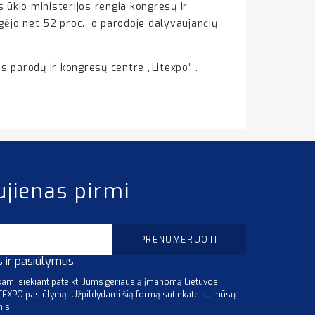
 ūkio ministerijos rengia kongresų ir
gėjo net 52 proc., o parodoje dalyvaujančių
s parodų ir kongresų centre „Litexpo“ .
ujienas pirmi
s ir pasiūlymus
mi siekiant pateikti Jums geriausią įmanomą Lietuvos
ITEXPO pasiūlymą. Užpildydami šią formą sutinkate su mūsų
mis