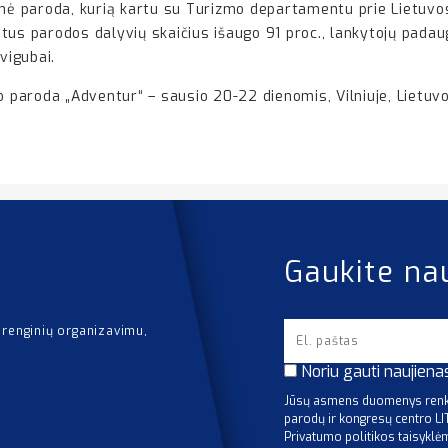
inė paroda, kurią kartu su Turizmo departamentu prie Lietuvos
tus parodos dalyvių skaičius išaugo 91 proc., lankytojų padau
vigubai.
o paroda „Adventur“ – sausio 20-22 dienomis, Vilniuje, Lietuvo
Gaukite na
 renginių organizavimu,
Noriu gauti naujiena
Jūsų asmens duomenys renka
parodų ir kongresų centro L
Privatumo politikos taisyklė