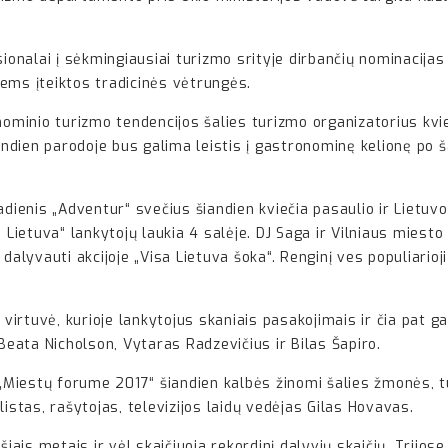
sionalai į sėkmingiausiai turizmo srityje dirbančių nominacijas
ems įteiktos tradicinės vėtrungės.
nominio turizmo tendencijos šalies turizmo organizatorius kvie
iandien parodoje bus galima leistis į gastronominę kelionę po 
dienis „Adventur“ svečius šiandien kviečia pasaulio ir Lietuvo
etuva“ lankytojų laukia 4 salėje. DJ Saga ir Vilniaus miesto f
dalyvauti akcijoje „Visa Lietuva šoka“. Renginį ves populiario
irtuvė, kurioje lankytojus skaniais pasakojimais ir čia pat 
 Beata Nicholson, Vytaras Radzevičius ir Bilas Šapiro.
Miestų forume 2017“ šiandien kalbės žinomi šalies žmonės, tu
istas, rašytojas, televizijos laidų vedėjas Gilas Hovavas.
šiais metais ir vėl skaičiuoja rekordinį dalyvių skaičių. Trijos