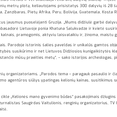
inių metrų plotą, keliautojams prisistatys 300 dalyvių iš 28 š
a, Zanzibaras, Pietų Afrika, Peru, Bolivija, Gvatemala, Kosta R
ltus jausmus puoselėjanti Gruzija. „Mums didžiulė garbė dalyvau
asadorė Lietuvoje ponia Khatuna Salukvadze ir kvietė susirin
s kalnais, pramogomis, aktyviu laisvalaikiu ir, žinoma, maistu g
tais. Parodoje istorinis šalies paveldas ir unikalūs gamtos obje
lstybės susikūrimo ir net Lietuvos Didžiosios kunigaikštytės kle
tančio mūsų praeities metų“, – sako istorijos archeologas, pil
onių organizatoriams. „Parodos tema – paragauk pasaulio ir čia
mo agentūros siūlys ypatingas kelionių kainas, susitikimus su 
cikle „Kelionės mano gyvenimo būdas“ pasakojimais džiugins ž
urnalistas Saugirdas Vaitulionis, renginių organizatorius, TV 
itė.