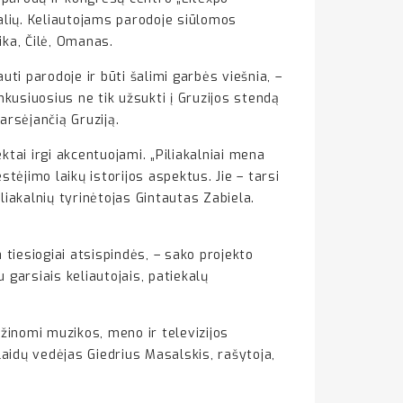
alių. Keliautojams parodoje siūlomos
ika, Čilė, Omanas.
ti parodoje ir būti šalimi garbės viešnia, –
kusiuosius ne tik užsukti į Gruzijos stendą
arsėjančią Gruziją.
ktai irgi akcentuojami. „Piliakalniai mena
stėjimo laikų istorijos aspektus. Jie – tarsi
iakalnių tyrinėtojas Gintautas Zabiela.
 tiesiogiai atsispindės, – sako projekto
garsiais keliautojais, patiekalų
inomi muzikos, meno ir televizijos
laidų vedėjas Giedrius Masalskis, rašytoja,