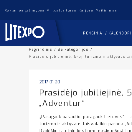
Reklamos galimybės
Virtualus turas
Karjera
Maitinimas
RENGINIAI / KALENDOR
Pagrindinis
/
Be kategorijos
/
Prasidėjo jubiliejinė, 5-oji turizmo ir aktyvaus l
2017 01 20
Prasidėjo jubiliejinė,
„Adventur“
„Paragauk pasaulio, paragauk Lietuvos“ – tok
turizmo ir aktyvaus laisvalaikio paroda „A
Dzūkišku tautiniu kostiumu pasipuošusi Tu