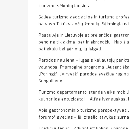
Turizmo sėkmingiausius.
Šalies turizmo asociacijos ir turizmo profe
balsavo 11 tūkstančių žmonių. Sėkmingiausi
Pasaulyje ir Lietuvoje stiprėjančios gastro
peno ne tik akims, bet ir skrandžiui. Nuo š
patiekalų bei gėrimų, jų įsigyti.
Parodos naujiena – Ilgasis keliautojų penkta
valandos. Pramoginė programa „Autentiška Li
„Poringė“, „Virvytė“ parodos svečius ragina 
Sungailienė.
Turizmo departamento stende veiks mobili v
kulinarijos entuziastai – Alfas Ivanauskas,
Apie gastronominio turizmo perspektyvas „
forumo“ svečias – iš Izraelio atvykęs žurnal
Tradicija tapusi „Adventur“ kelionių paroda 