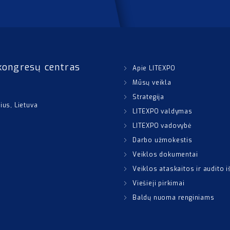
kongresų centras
Apie LITEXPO
Mūsų veikla
Strategija
nius, Lietuva
LITEXPO valdymas
LITEXPO vadovybė
Darbo užmokestis
Veiklos dokumentai
Veiklos ataskaitos ir audito 
Viešieji pirkimai
Baldų nuoma renginiams