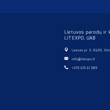
Lietuvos parodų ir 
LITEXPO, UAB
Laisvės pr. 5, 04215, Vil
info@litexpo.lt
+370 615 61 089