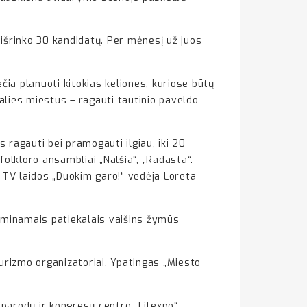
 išrinko 30 kandidatų. Per mėnesį už juos
čia planuoti kitokias keliones, kuriose būtų
šalies miestus – ragauti tautinio paveldo
s ragauti bei pramogauti ilgiau, iki 20
olkloro ansambliai „Nalšia“, „Radasta“.
ji TV laidos „Duokim garo!“ vedėja Loreta
gaminamais patiekalais vaišins žymūs
rizmo organizatoriai. Ypatingas „Miesto
e parodų ir kongresų centro „Litexpo“