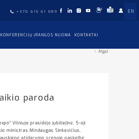
EN
+370 615 61 089
KONFERENCIJŲ ĮRANGOS NUOMA
KONTAKTAI
Atgal
laikio paroda
o“ Vilniuje prasidėjo jubiliejinė, 5-oji
io ministras Mindaugas Sinkevičius.
zlauskienė atidarymo scenoje paskelbė