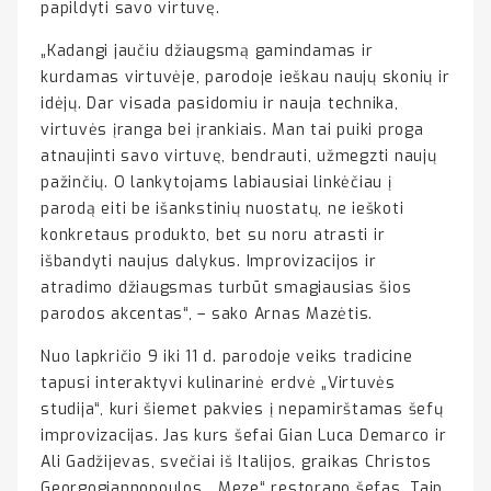
papildyti savo virtuvę.
„Kadangi jaučiu džiaugsmą gamindamas ir
kurdamas virtuvėje, parodoje ieškau naujų skonių ir
idėjų. Dar visada pasidomiu ir nauja technika,
virtuvės įranga bei įrankiais. Man tai puiki proga
atnaujinti savo virtuvę, bendrauti, užmegzti naujų
pažinčių. O lankytojams labiausiai linkėčiau į
parodą eiti be išankstinių nuostatų, ne ieškoti
konkretaus produkto, bet su noru atrasti ir
išbandyti naujus dalykus. Improvizacijos ir
atradimo džiaugsmas turbūt smagiausias šios
parodos akcentas“, – sako Arnas Mazėtis.
Nuo lapkričio 9 iki 11 d. parodoje veiks tradicine
tapusi interaktyvi kulinarinė erdvė „Virtuvės
studija“, kuri šiemet pakvies į nepamirštamas šefų
improvizacijas. Jas kurs šefai Gian Luca Demarco ir
Ali Gadžijevas, svečiai iš Italijos, graikas Christos
Georgogiannopoulos, „Meze“ restorano šefas. Taip