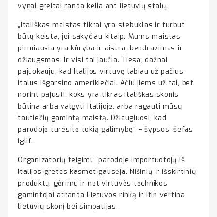
vynai greitai randa kelia ant lietuvių stalų.
„Itališkas maistas tikrai yra stebuklas ir turbūt
būtų keista, jei sakyčiau kitaip. Mums maistas
pirmiausia yra kūryba ir aistra, bendravimas ir
džiaugsmas. Ir visi tai jaučia. Tiesa, dažnai
pajuokauju, kad Italijos virtuvę labiau už pačius
italus išgarsino amerikiečiai. Ačiū jiems už tai, bet
norint pajusti, koks yra tikras itališkas skonis
būtina arba valgyti Italijoje, arba ragauti mūsų
tautiečių gamintą maistą. Džiaugiuosi, kad
parodoje turėsite tokią galimybę“ – šypsosi šefas
Iglif.
Organizatorių teigimu, parodoje importuotojų iš
Italijos gretos kasmet gausėja. Nišinių ir išskirtinių
produktų, gėrimų ir net virtuvės technikos
gamintojai atranda Lietuvos rinką ir itin vertina
lietuvių skonį bei simpatijas.