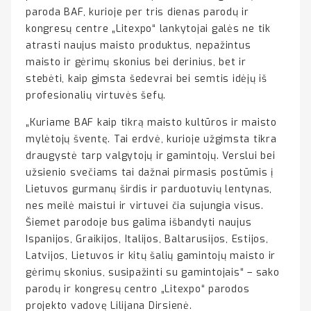
paroda BAF, kurioje per tris dienas parodų ir
kongresų centre „Litexpo“ lankytojai galės ne tik
atrasti naujus maisto produktus, nepažintus
maisto ir gėrimų skonius bei derinius, bet ir
stebėti, kaip gimsta šedevrai bei semtis idėjų iš
profesionalių virtuvės šefų.
„Kuriame BAF kaip tikrą maisto kultūros ir maisto
mylėtojų šventę. Tai erdvė, kurioje užgimsta tikra
draugystė tarp valgytojų ir gamintojų. Verslui bei
užsienio svečiams tai dažnai pirmasis postūmis į
Lietuvos gurmanų širdis ir parduotuvių lentynas,
nes meilė maistui ir virtuvei čia sujungia visus.
Šiemet parodoje bus galima išbandyti naujus
Ispanijos, Graikijos, Italijos, Baltarusijos, Estijos,
Latvijos, Lietuvos ir kitų šalių gamintojų maisto ir
gėrimų skonius, susipažinti su gamintojais“ – sako
parodų ir kongresų centro „Litexpo“ parodos
projekto vadovę Lilijana Dirsienė.