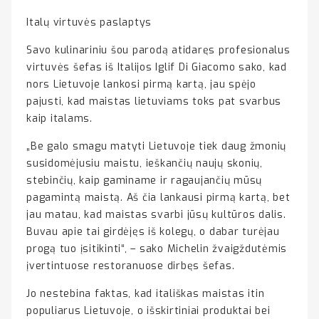
Italų virtuvės paslaptys
Savo kulinariniu šou parodą atidaręs profesionalus
virtuvės šefas iš Italijos Iglif Di Giacomo sako, kad
nors Lietuvoje lankosi pirmą kartą, jau spėjo
pajusti, kad maistas lietuviams toks pat svarbus
kaip italams.
„Be galo smagu matyti Lietuvoje tiek daug žmonių
susidomėjusiu maistu, ieškančių naujų skonių,
stebinčių, kaip gaminame ir ragaujančių mūsų
pagamintą maistą. Aš čia lankausi pirmą kartą, bet
jau matau, kad maistas svarbi jūsų kultūros dalis.
Buvau apie tai girdėjęs iš kolegų, o dabar turėjau
progą tuo įsitikinti“, – sako Michelin žvaigždutėmis
įvertintuose restoranuose dirbęs šefas.
Jo nestebina faktas, kad itališkas maistas itin
populiarus Lietuvoje, o išskirtiniai produktai bei