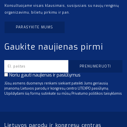
Konsultuojame visais klausimais, susijusiais su naujų renginių
organizavimu, bilietų pirkimu ir pan.
PARAŠYKITE MUMS
Gaukite naujienas pirmi
Noriu gauti naujienas ir pasiūlymus
Jūsų asmens duomenys renkami siekiant pateikti Jums geriausią
įmanomą Lietuvos parodų ir kongresų centro LITEXPO pasiūlymą.
Užpildydami šią formą sutinkate su mūsų Privatumo politikos taisyklėmis
Lietuvos parodų ir kongresų centras