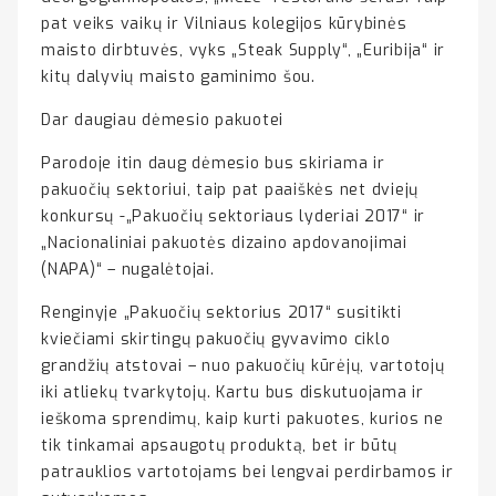
pat veiks vaikų ir Vilniaus kolegijos kūrybinės
maisto dirbtuvės, vyks „Steak Supply“, „Euribija“ ir
kitų dalyvių maisto gaminimo šou.
Dar daugiau dėmesio pakuotei
Parodoje itin daug dėmesio bus skiriama ir
pakuočių sektoriui, taip pat paaiškės net dviejų
konkursų -„Pakuočių sektoriaus lyderiai 2017“ ir
„Nacionaliniai pakuotės dizaino apdovanojimai
(NAPA)“ – nugalėtojai.
Renginyje „Pakuočių sektorius 2017“ susitikti
kviečiami skirtingų pakuočių gyvavimo ciklo
grandžių atstovai – nuo pakuočių kūrėjų, vartotojų
iki atliekų tvarkytojų. Kartu bus diskutuojama ir
ieškoma sprendimų, kaip kurti pakuotes, kurios ne
tik tinkamai apsaugotų produktą, bet ir būtų
patrauklios vartotojams bei lengvai perdirbamos ir