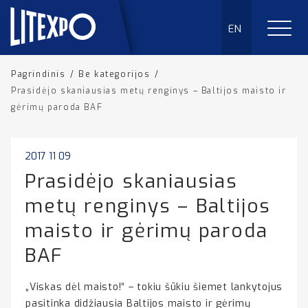
EN
Pagrindinis
/
Be kategorijos
/
Prasidėjo skaniausias metų renginys – Baltijos maisto ir
gėrimų paroda BAF
2017 11 09
Prasidėjo skaniausias
metų renginys – Baltijos
maisto ir gėrimų paroda
BAF
„Viskas dėl maisto!“ – tokiu šūkiu šiemet lankytojus
pasitinka didžiausia Baltijos maisto ir gėrimų