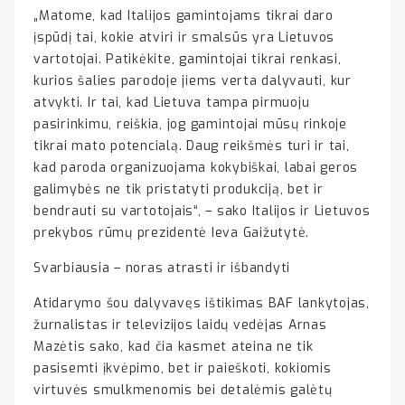
„Matome, kad Italijos gamintojams tikrai daro
įspūdį tai, kokie atviri ir smalsūs yra Lietuvos
vartotojai. Patikėkite, gamintojai tikrai renkasi,
kurios šalies parodoje jiems verta dalyvauti, kur
atvykti. Ir tai, kad Lietuva tampa pirmuoju
pasirinkimu, reiškia, jog gamintojai mūsų rinkoje
tikrai mato potencialą. Daug reikšmės turi ir tai,
kad paroda organizuojama kokybiškai, labai geros
galimybės ne tik pristatyti produkciją, bet ir
bendrauti su vartotojais“, – sako Italijos ir Lietuvos
prekybos rūmų prezidentė Ieva Gaižutytė.
Svarbiausia – noras atrasti ir išbandyti
Atidarymo šou dalyvavęs ištikimas BAF lankytojas,
žurnalistas ir televizijos laidų vedėjas Arnas
Mazėtis sako, kad čia kasmet ateina ne tik
pasisemti įkvėpimo, bet ir paieškoti, kokiomis
virtuvės smulkmenomis bei detalėmis galėtų