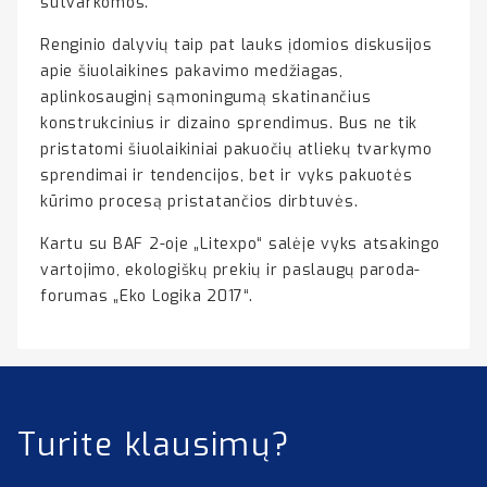
sutvarkomos.
Renginio dalyvių taip pat lauks įdomios diskusijos
apie šiuolaikines pakavimo medžiagas,
aplinkosauginį sąmoningumą skatinančius
konstrukcinius ir dizaino sprendimus. Bus ne tik
pristatomi šiuolaikiniai pakuočių atliekų tvarkymo
sprendimai ir tendencijos, bet ir vyks pakuotės
kūrimo procesą pristatančios dirbtuvės.
Kartu su BAF 2-oje „Litexpo“ salėje vyks atsakingo
vartojimo, ekologiškų prekių ir paslaugų paroda-
forumas „Eko Logika 2017“.
Turite klausimų?