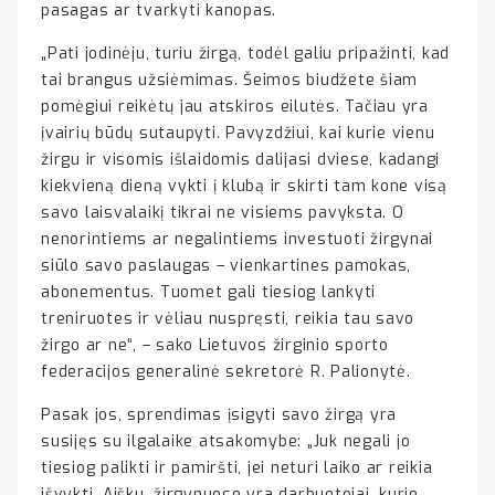
pasagas ar tvarkyti kanopas.
„Pati jodinėju, turiu žirgą, todėl galiu pripažinti, kad
tai brangus užsiėmimas. Šeimos biudžete šiam
pomėgiui reikėtų jau atskiros eilutės. Tačiau yra
įvairių būdų sutaupyti. Pavyzdžiui, kai kurie vienu
žirgu ir visomis išlaidomis dalijasi dviese, kadangi
kiekvieną dieną vykti į klubą ir skirti tam kone visą
savo laisvalaikį tikrai ne visiems pavyksta. O
nenorintiems ar negalintiems investuoti žirgynai
siūlo savo paslaugas – vienkartines pamokas,
abonementus. Tuomet gali tiesiog lankyti
treniruotes ir vėliau nuspręsti, reikia tau savo
žirgo ar ne“, – sako Lietuvos žirginio sporto
federacijos generalinė sekretorė R. Palionytė.
Pasak jos, sprendimas įsigyti savo žirgą yra
susijęs su ilgalaike atsakomybe: „Juk negali jo
tiesiog palikti ir pamiršti, jei neturi laiko ar reikia
išvykti. Aišku, žirgynuose yra darbuotojai, kurie