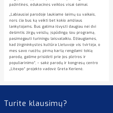
pažintinės, edukacinės veiklos visai šeimai.
„Labiausiai parodoje laukiame šeimų su vaikais,
nors čia bus ką veikti bet kokio amžiaus
lankytojams. Bus galima išvysti daugiau nei dvi
dešimtis žirgų veislių, įspūdingą šou programą,
pasimėgauti turiningu laisvalaikiu. Džiaugiamės,
kad žirgininkystės kultūra Lietuvoje vis tvirtėja, o
mes savo ruožtu, pirmą kartą rengdami tokią
parodą, galime prisidėti prie jos plėtros ir
populiarinimo“, – sakė parodų ir kongresų centro
„Litexpo“ projekto vadovė Greta Kerienė.
Turite klausimų?