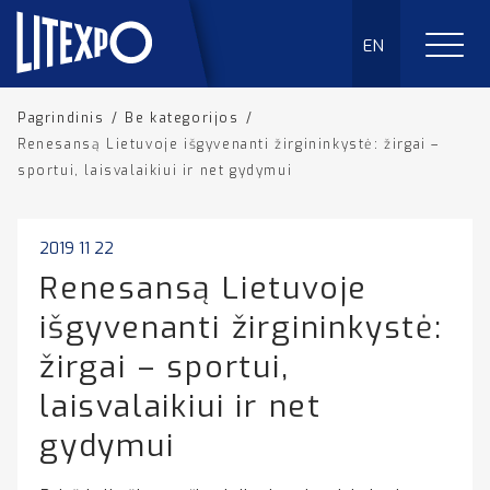
EN
Pagrindinis
/
Be kategorijos
/
Renesansą Lietuvoje išgyvenanti žirgininkystė: žirgai –
sportui, laisvalaikiui ir net gydymui
2019 11 22
Renesansą Lietuvoje
išgyvenanti žirgininkystė:
žirgai – sportui,
laisvalaikiui ir net
gydymui