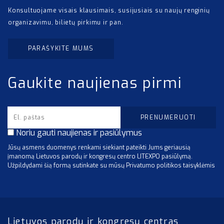
Konsultuojame visais klausimais, susijusiais su naujų renginių
organizavimu, bilietų pirkimu ir pan.
PARAŠYKITE MUMS
Gaukite naujienas pirmi
Noriu gauti naujienas ir pasiūlymus
Jūsų asmens duomenys renkami siekiant pateikti Jums geriausią
įmanomą Lietuvos parodų ir kongresų centro LITEXPO pasiūlymą.
Užpildydami šią formą sutinkate su mūsų Privatumo politikos taisyklėmis
Lietuvos parodų ir kongresų centras