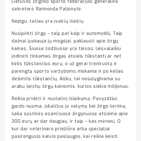
Lietuvos žirginio sporto federacijos generalinė
sekretorė Raimonda Palionytė.
Nepigu, tačiau yra įvairių išeičių
Nusipirkti žirgą – taip pat kaip ir automobilį. Taip
dažnai juokauja jų mėgėjai, paklausti apie žirgų
kainas. Šiuose žodžiuose yra tiesos: laisvalaikiu
jodinėti tinkamas žirgas atsieis tūkstantį ar net
kelis tūkstančius eurų, o už gerai treniruotą ir
parengtą sporto varžyboms mokama ir po kelias
dešimtis tūkstančių. Aišku, tai nesulyginama su
arabų šeichų žirgų kainomis, kurios siekia milijonus.
Reikia pridėti ir nuolatinį išlaikymą. Pavyzdžiui,
gardo nuoma, įskaičius jo valymą bei žirgo šėrimą,
šalia sostinės esančiuose žirgynuose atsieina apie
300 eurų ar dar daugiau, ir taip – kas mėnesį. O
kur dar veterinaro priežiūra arba specialiai
pasirengusio kalvio paslaugos, kai reikia keisti