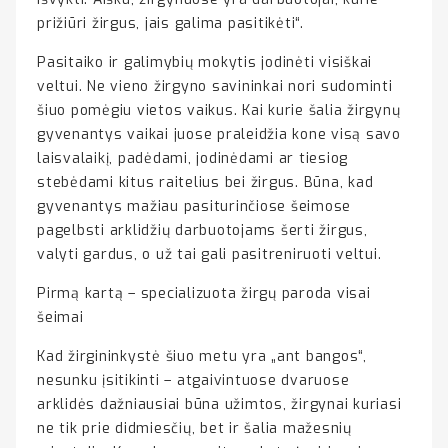
prižiūri žirgus, jais galima pasitikėti“.
Pasitaiko ir galimybių mokytis jodinėti visiškai
veltui. Ne vieno žirgyno savininkai nori sudominti
šiuo pomėgiu vietos vaikus. Kai kurie šalia žirgynų
gyvenantys vaikai juose praleidžia kone visą savo
laisvalaikį, padėdami, jodinėdami ar tiesiog
stebėdami kitus raitelius bei žirgus. Būna, kad
gyvenantys mažiau pasiturinčiose šeimose
pagelbsti arklidžių darbuotojams šerti žirgus,
valyti gardus, o už tai gali pasitreniruoti veltui.
Pirmą kartą – specializuota žirgų paroda visai
šeimai
Kad žirgininkystė šiuo metu yra „ant bangos“,
nesunku įsitikinti – atgaivintuose dvaruose
arklidės dažniausiai būna užimtos, žirgynai kuriasi
ne tik prie didmiesčių, bet ir šalia mažesnių