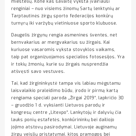
miestelių. Kone kas savaitę vyksta įvairiausi
renginiai – nuo visiems žinomų Sartų lenktynių ar
Tarptautinės žirgų sporto federacijos konkūrų
turnyrų iki varžybų vietiniuose sporto klubuose.
Daugelis žirgynų rengia asmenines šventes, net
bernvakarius ar mergvakarius su žirgais. Kai
kuriuose vasaromis vyksta stovyklos vaikams,
taip pat organizuojamos specialios fotosesijos. Yra
ir tokių žmonių, kurie su žirgais nusprendžia
atšvęsti savo vestuves.
Tai, kad žirgininkystė tampa vis labiau mėgstamu
laisvalaikio praleidimo būdu, įrodo ir pirmą kartą
rengiama speciali paroda „Žirgai 2019“, lapkričio 30
– gruodžio 1 d. vyksianti Lietuvos parodų ir
kongresų centre „Litexpo“. Lankytojų ir dalyvių čia
lauks ponių estafetės, konkūrininkų bei dailiojo
jojimo atstovų pasirodymai, Lietuvoje auginamų
žirgų veislių pristatymai, kitos pramogos bei