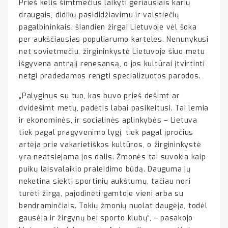
Prieš kelis šimtmečius laikyti geriausiais karių
draugais, didikų pasididžiavimu ir valstiečių
pagalbininkais, šiandien žirgai Lietuvoje vėl šoka
per aukščiausias populiarumo karteles. Nenunykusi
net sovietmečiu, žirgininkystė Lietuvoje šiuo metu
išgyvena antrąjį renesansą, o jos kultūrai įtvirtinti
netgi pradedamos rengti specializuotos parodos.
„Palyginus su tuo, kas buvo prieš dešimt ar
dvidešimt metų, padėtis labai pasikeitusi. Tai lemia
ir ekonominės, ir socialinės aplinkybės – Lietuva
tiek pagal pragyvenimo lygį, tiek pagal įpročius
artėja prie vakarietiškos kultūros, o žirgininkystė
yra neatsiejama jos dalis. Žmonės tai suvokia kaip
puikų laisvalaikio praleidimo būdą. Dauguma jų
neketina siekti sportinių aukštumų, tačiau nori
turėti žirgą, pajodinėti gamtoje vieni arba su
bendraminčiais. Tokių žmonių nuolat daugėja, todėl
gausėja ir žirgynų bei sporto klubų“, – pasakojo