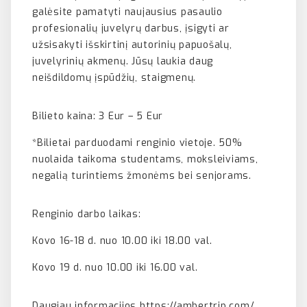
galėsite pamatyti naujausius pasaulio
profesionalių juvelyrų darbus, įsigyti ar
užsisakyti išskirtinį autorinių papuošalų,
juvelyrinių akmenų. Jūsų laukia daug
neišdildomų įspūdžių, staigmenų.
Bilieto kaina: 3 Eur – 5 Eur
*Bilietai parduodami renginio vietoje. 50%
nuolaida taikoma studentams, moksleiviams,
negalią turintiems žmonėms bei senjorams.
Renginio darbo laikas:
Kovo 16-18 d. nuo 10.00 iki 18.00 val.
Kovo 19 d. nuo 10.00 iki 16.00 val.
Daugiau informacijos
https://ambertrip.com/