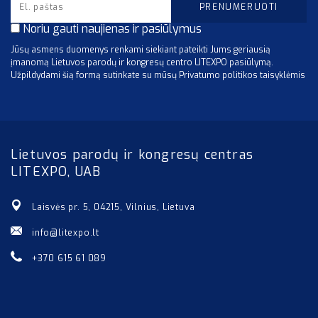
Noriu gauti naujienas ir pasiūlymus
Jūsų asmens duomenys renkami siekiant pateikti Jums geriausią
įmanomą Lietuvos parodų ir kongresų centro LITEXPO pasiūlymą.
Užpildydami šią formą sutinkate su mūsų Privatumo politikos taisyklėmis
Lietuvos parodų ir kongresų centras
LITEXPO, UAB
Laisvės pr. 5, 04215, Vilnius, Lietuva
info@litexpo.lt
+370 615 61 089