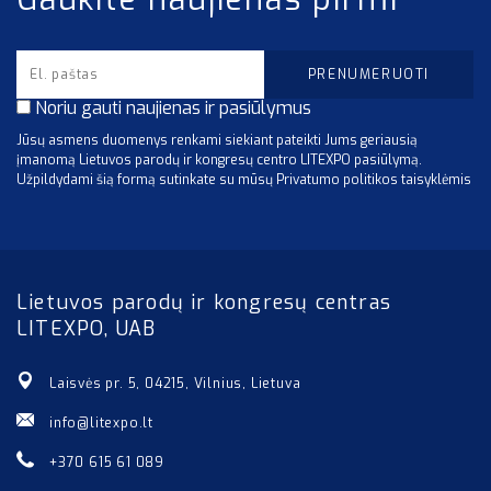
Noriu gauti naujienas ir pasiūlymus
Jūsų asmens duomenys renkami siekiant pateikti Jums geriausią
įmanomą Lietuvos parodų ir kongresų centro LITEXPO pasiūlymą.
Užpildydami šią formą sutinkate su mūsų Privatumo politikos taisyklėmis
Lietuvos parodų ir kongresų centras
LITEXPO, UAB
Laisvės pr. 5, 04215, Vilnius, Lietuva
info@litexpo.lt
+370 615 61 089