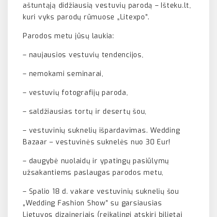
aštuntąją didžiausią vestuvių parodą – Išteku.lt,
kuri vyks parodų rūmuose „Litexpo”.
Parodos metu jūsų laukia:
– naujausios vestuvių tendencijos,
– nemokami seminarai,
– vestuvių fotografijų paroda,
– saldžiausias tortų ir desertų šou,
– vestuvinių suknelių išpardavimas. Wedding
Bazaar – vestuvinės suknelės nuo 30 Eur!
– daugybė nuolaidų ir ypatingų pasiūlymų
užsakantiems paslaugas parodos metu,
– Spalio 18 d. vakare vestuvinių suknelių šou
„Wedding Fashion Show” su garsiausias
Lietuvos dizaineriais (reikalingi atskiri bilietai