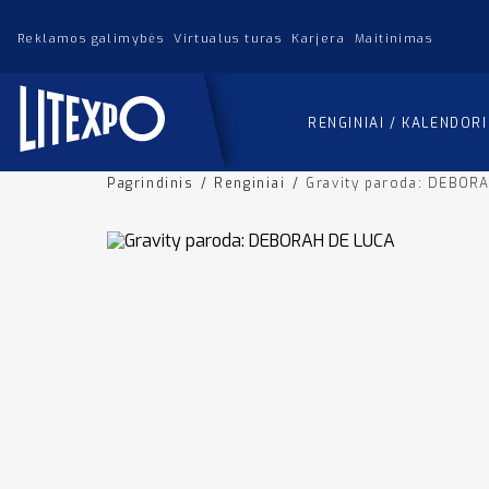
Reklamos galimybės
Virtualus turas
Karjera
Maitinimas
RENGINIAI / KALENDOR
Pagrindinis
/
Renginiai
/
Gravity paroda: DEBOR