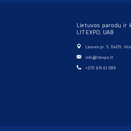
Lietuvos parodų ir 
LITEXPO, UAB
Laisvės pr. 5, 04215, Vil
info@litexpo.lt
+370 615 61 089