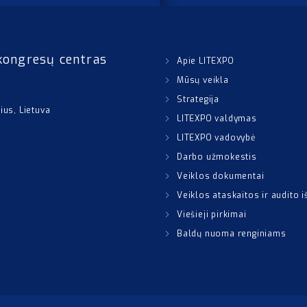
kongresų centras
Apie LITEXPO
Mūsų veikla
Strategija
nius, Lietuva
LITEXPO valdymas
LITEXPO vadovybė
Darbo užmokestis
Veiklos dokumentai
Veiklos ataskaitos ir audito 
Viešieji pirkimai
Baldų nuoma renginiams