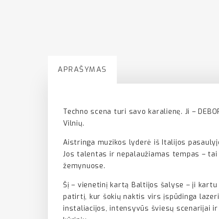
APRAŠYMAS
Techno scena turi savo karalienę. Ji – DEBO
Vilnių.
Aistringa muzikos lyderė iš Italijos pasaulyj
Jos talentas ir nepalaužiamas tempas – tai 
žemynuose.
Šį – vienetinį kartą Baltijos šalyse – ji k
patirtį, kur šokių naktis virs įspūdinga lazer
instaliacijos, intensyvūs šviesų scenarijai