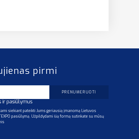
ujienas pirmi
s ir pasiūlymus
mi siekiant pateikti Jums geriausią įmanomą Lietuvos
ITEXPO pasiūlymą. Užpildydami šią formą sutinkate su mūsų
mis