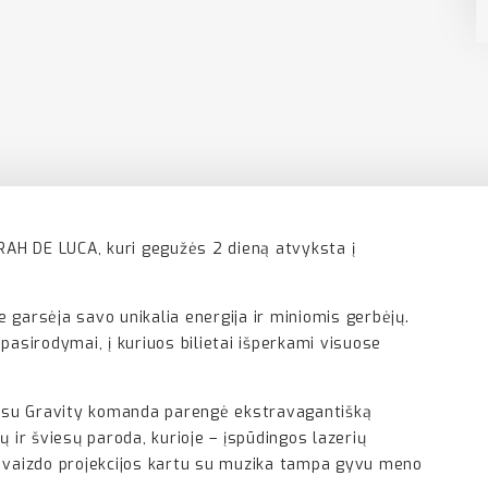
RAH DE LUCA, kuri gegužės 2 dieną atvyksta į
e garsėja savo unikalia energija ir miniomis gerbėjų.
pasirodymai, į kuriuos bilietai išperkami visuose
artu su Gravity komanda parengė ekstravagantišką
ių ir šviesų paroda, kurioje – įspūdingos lazerių
 ir vaizdo projekcijos kartu su muzika tampa gyvu meno