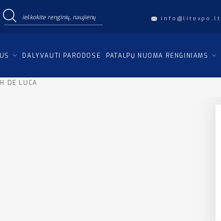
info@litexpo.lt
IUS
DALYVAUTI PARODOSE
PATALPŲ NUOMA RENGINIAMS
AH DE LUCA