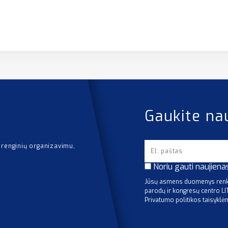
Gaukite na
 renginių organizavimu,
Noriu gauti naujiena
Jūsų asmens duomenys renka
parodų ir kongresų centro L
Privatumo politikos taisyklė