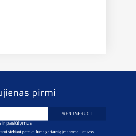
ujienas pirmi
s ir pasiūlymus
mi siekiant pateikti Jums geriausią įmanomą Lietuvos