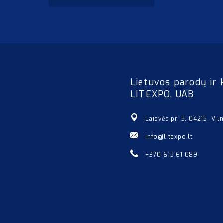
Lietuvos parodų ir 
LITEXPO, UAB
Laisvės pr. 5, 04215, Vil
info@litexpo.lt
+370 615 61 089