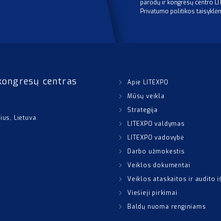
parodų ir kongresų centro L
Privatumo politikos taisyklė
kongresų centras
Apie LITEXPO
Mūsų veikla
Strategija
nius, Lietuva
LITEXPO valdymas
LITEXPO vadovybė
Darbo užmokestis
Veiklos dokumentai
Veiklos ataskaitos ir audito 
Viešieji pirkimai
Baldų nuoma renginiams