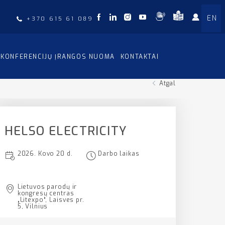
EN
+370 615 61 089
KONFERENCIJŲ ĮRANGOS NUOMA
KONTAKTAI
Atgal
HELSO ELECTRICITY
2026. Kovo 20 d.
Darbo laikas
Lietuvos parodų ir
kongresų centras
„Litexpo“, Laisves pr.
5, Vilnius