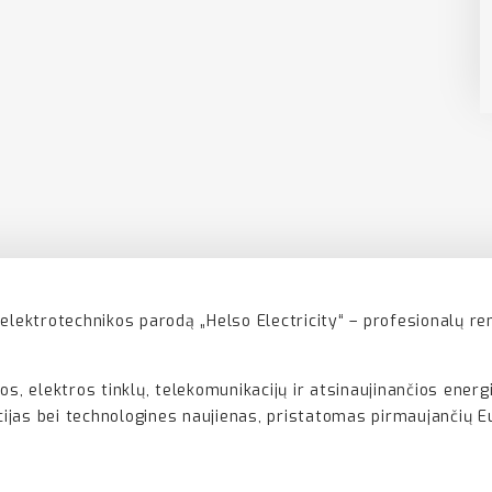
elektrotechnikos parodą „Helso Electricity“ – profesionalų ren
s, elektros tinklų, telekomunikacijų ir atsinaujinančios energi
ncijas bei technologines naujienas, pristatomas pirmaujančių 