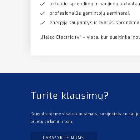
aktualių sprendimų ir naujienų apžvalga
profesionalūs gamintojų seminarai,
energiją taupantys ir tvarūs sprendimai
„Helso Electricity“ – vieta, kur susitinka inov
Turite klausimų?
Konsultuojame visais klausimais, susijusiais su naujų
bilietų pirkimu ir pan.
PARAŠYKITE MUMS