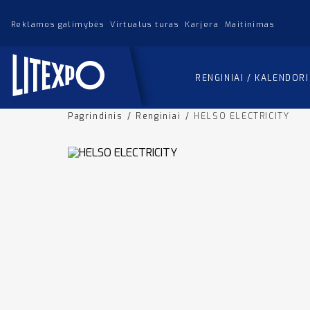
Reklamos galimybės
Virtualus turas
Karjera
Maitinimas
RENGINIAI / KALENDOR
Pagrindinis
/
Renginiai
/
HELSO ELECTRICITY