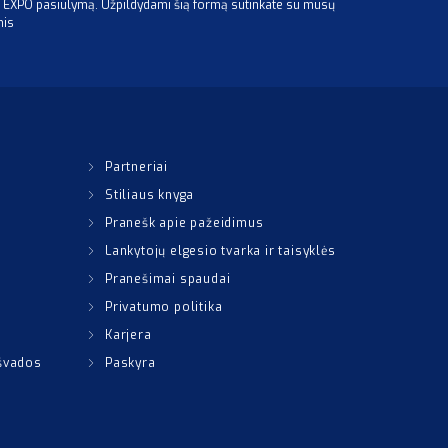
ITEXPO pasiūlymą. Užpildydami šią formą sutinkate su mūsų
mis
Partneriai
Stiliaus knyga
Pranešk apie pažeidimus
Lankytojų elgesio tvarka ir taisyklės
Pranešimai spaudai
Privatumo politika
Karjera
išvados
Paskyra