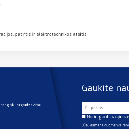
,
.
acijos, patirtis ir elektrotechnikos ateitis.
Gaukite na
 renginių organizavimu,
Noriu gauti naujiena
Jūsų asmens duomenys renka