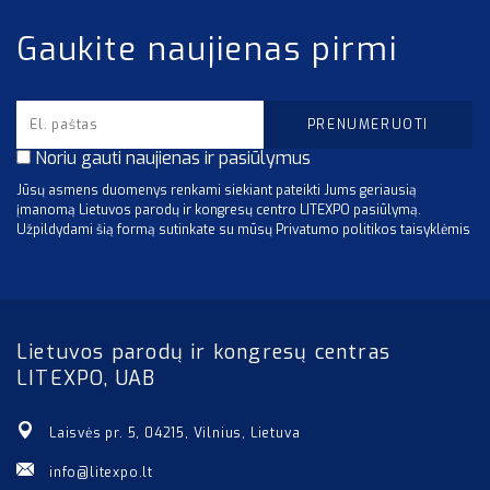
Gaukite naujienas pirmi
Noriu gauti naujienas ir pasiūlymus
Jūsų asmens duomenys renkami siekiant pateikti Jums geriausią
įmanomą Lietuvos parodų ir kongresų centro LITEXPO pasiūlymą.
Užpildydami šią formą sutinkate su mūsų Privatumo politikos taisyklėmis
Lietuvos parodų ir kongresų centras
LITEXPO, UAB
Laisvės pr. 5, 04215, Vilnius, Lietuva
info@litexpo.lt