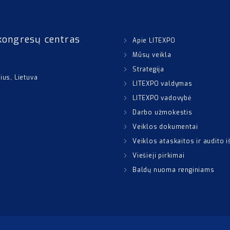
kongresų centras
Apie LITEXPO
Mūsų veikla
Strategija
nius, Lietuva
LITEXPO valdymas
LITEXPO vadovybė
Darbo užmokestis
Veiklos dokumentai
Veiklos ataskaitos ir audito 
Viešieji pirkimai
Baldų nuoma renginiams