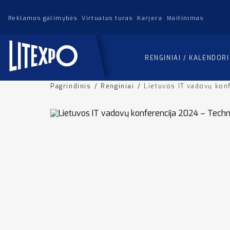
Reklamos galimybės
Virtualus turas
Karjera
Maitinimas
RENGINIAI / KALENDOR
Pagrindinis
/
Renginiai
/
Lietuvos IT vadovų kon