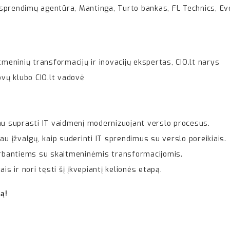
ų sprendimų agentūra, Mantinga, Turto bankas, FL Technics, E
tmeninių transformacijų ir inovacijų ekspertas, CIO.lt narys
ovų klubo CIO.lt vadovė
au suprasti IT vaidmenį modernizuojant verslo procesus.
au įžvalgų, kaip suderinti IT sprendimus su verslo poreikiais.
irbantiems su skaitmeninėmis transformacijomis.
s ir nori tęsti šį įkvepiantį kelionės etapą.
ą!