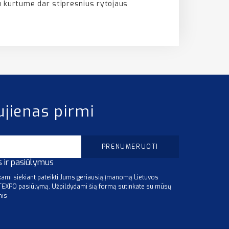
u kurtume dar stipresnius rytojaus
ujienas pirmi
s ir pasiūlymus
mi siekiant pateikti Jums geriausią įmanomą Lietuvos
ITEXPO pasiūlymą. Užpildydami šią formą sutinkate su mūsų
mis