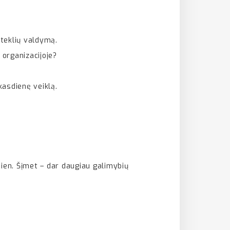
šteklių valdymą.
 organizacijoje?
kasdienę veiklą.
dien. Šįmet – dar daugiau galimybių