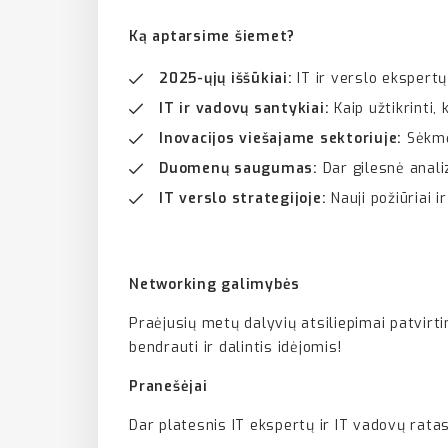
Ką aptarsime šiemet?
2025-ųjų iššūkiai:
IT ir verslo ekspertų 
IT ir vadovų santykiai:
Kaip užtikrinti, 
Inovacijos viešajame sektoriuje:
Sėkmės
Duomenų saugumas:
Dar gilesnė analiz
IT verslo strategijoje:
Nauji požiūriai i
Networking galimybės
Praėjusių metų dalyvių atsiliepimai patvirti
bendrauti ir dalintis idėjomis!
Pranešėjai
Dar platesnis IT ekspertų ir IT vadovų ratas