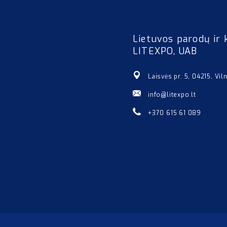
Lietuvos parodų ir 
LITEXPO, UAB
Laisvės pr. 5, 04215, Vil
info@litexpo.lt
+370 615 61 089