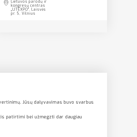
Lietuvos parodų ir
kongresų centras
„LITEXPO", Laisvės
pr. 5, Vilnius
 įvertinimų. Jūsų dalyvavimas buvo svarbus
ntis patirtimi bei užmegzti dar daugiau