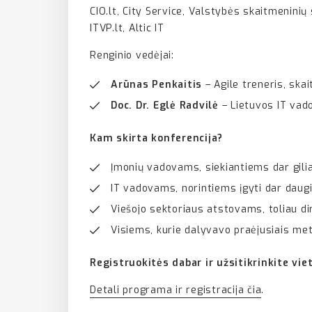
CIO.lt, City Service, Valstybės skaitmenini
ITVP.lt, Altic IT
Renginio vedėjai:
Arūnas Penkaitis
– Agile treneris, skai
Doc. Dr. Eglė Radvilė
– Lietuvos IT vad
Kam skirta konferencija?
Įmonių vadovams, siekiantiems dar gili
IT vadovams, norintiems įgyti dar daugi
Viešojo sektoriaus atstovams, toliau d
Visiems, kurie dalyvavo praėjusiais metai
Registruokitės dabar ir užsitikrinkite viet
Detali programa ir registracija čia
.