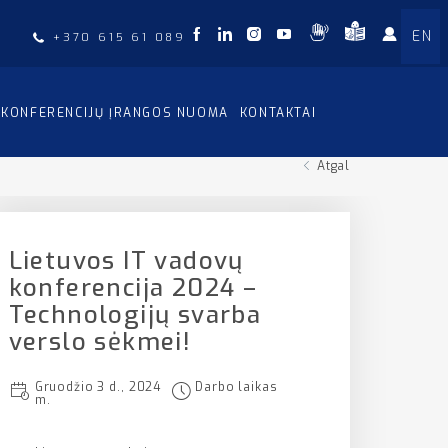
EN
+370 615 61 089
KONFERENCIJŲ ĮRANGOS NUOMA
KONTAKTAI
Atgal
Lietuvos IT vadovų
konferencija 2024 –
Technologijų svarba
verslo sėkmei!
Gruodžio 3 d., 2024
Darbo laikas
m.