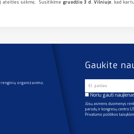
 į ateities sėkmę. Susitikime
gruodžio 3 d. Vilniuje
, kad kart
Gaukite na
 renginių organizavimu,
Noriu gauti naujiena
Jūsų asmens duomenys renka
parodų ir kongresų centro L
Privatumo politikos taisyklė