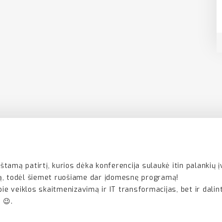
tamą patirtį, kurios dėka konferencija sulaukė itin palankių
iką, todėl šiemet ruošiame dar įdomesnę programą!
 apie veiklos skaitmenizavimą ir IT transformacijas, bet ir dali
 😉.