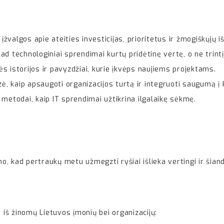
įžvalgos apie ateities investicijas, prioritetus ir žmogiškųjų i
kad technologiniai sprendimai kurtų pridėtinę vertę, o ne trintį
 istorijos ir pavyzdžiai, kurie įkvėps naujiems projektams.
ė, kaip apsaugoti organizacijos turtą ir integruoti saugumą į 
r metodai, kaip IT sprendimai užtikrina ilgalaikę sėkmę.
no, kad pertraukų metu užmegzti ryšiai išlieka vertingi ir šian
 iš žinomų Lietuvos įmonių bei organizacijų: