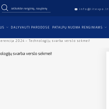
info@litexpo.lt
IUS
DALYVAUTI PARODOSE
PATALPŲ NUOMA RENGINIAMS
ferencija 2024 – Technologijų svarba verslo sėkmei!