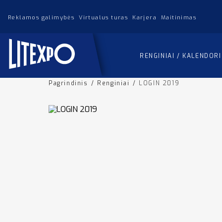
Reklamos galimybės
Virtualus turas
Karjera
Maitinimas
RENGINIAI / KALENDOR
Pagrindinis
/
Renginiai
/
LOGIN 2019