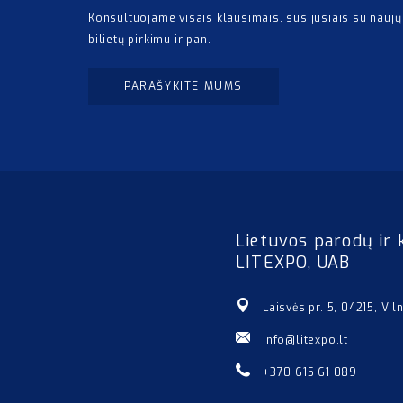
Konsultuojame visais klausimais, susijusiais su naujų
bilietų pirkimu ir pan.
PARAŠYKITE MUMS
Lietuvos parodų ir 
LITEXPO, UAB
Laisvės pr. 5, 04215, Vil
info@litexpo.lt
+370 615 61 089