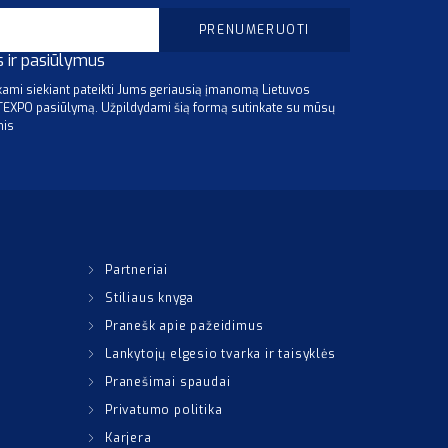
s ir pasiūlymus
mi siekiant pateikti Jums geriausią įmanomą Lietuvos
ITEXPO pasiūlymą. Užpildydami šią formą sutinkate su mūsų
mis
Partneriai
Stiliaus knyga
Pranešk apie pažeidimus
Lankytojų elgesio tvarka ir taisyklės
Pranešimai spaudai
Privatumo politika
Karjera