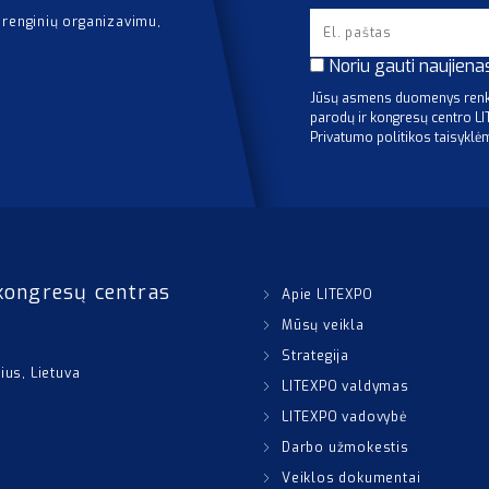
 renginių organizavimu,
Noriu gauti naujiena
Jūsų asmens duomenys renka
parodų ir kongresų centro L
Privatumo politikos taisyklė
kongresų centras
Apie LITEXPO
Mūsų veikla
Strategija
nius, Lietuva
LITEXPO valdymas
LITEXPO vadovybė
Darbo užmokestis
Veiklos dokumentai