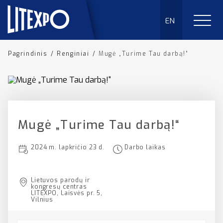
EN
Pagrindinis
/
Renginiai
/
Mugė „Turime Tau darbą!“
Mugė „Turime Tau darbą!“
2024 m. lapkričio 23 d.
Darbo laikas
Lietuvos parodų ir
kongresų centras
LITEXPO, Laisvės pr. 5,
Vilnius