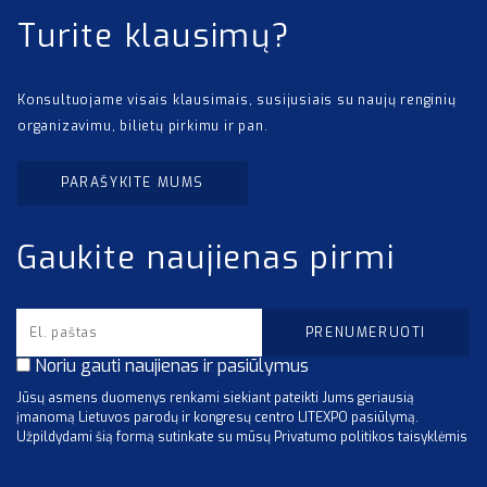
Turite klausimų?
Konsultuojame visais klausimais, susijusiais su naujų renginių
organizavimu, bilietų pirkimu ir pan.
PARAŠYKITE MUMS
Gaukite naujienas pirmi
Noriu gauti naujienas ir pasiūlymus
Jūsų asmens duomenys renkami siekiant pateikti Jums geriausią
įmanomą Lietuvos parodų ir kongresų centro LITEXPO pasiūlymą.
Užpildydami šią formą sutinkate su mūsų Privatumo politikos taisyklėmis