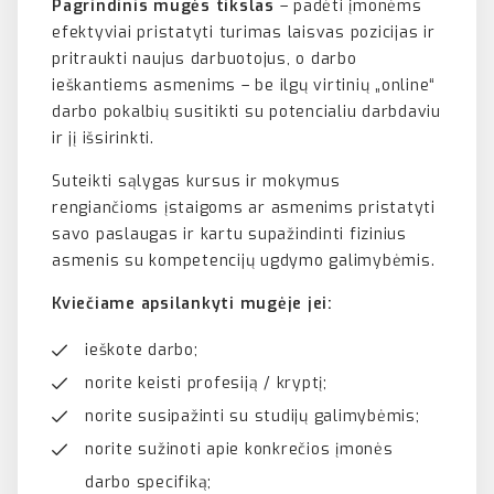
Pagrindinis mugės tikslas
– padėti įmonėms
efektyviai pristatyti turimas laisvas pozicijas ir
pritraukti naujus darbuotojus, o darbo
ieškantiems asmenims – be ilgų virtinių „online“
darbo pokalbių susitikti su potencialiu darbdaviu
ir jį išsirinkti.
Suteikti sąlygas kursus ir mokymus
rengiančioms įstaigoms ar asmenims pristatyti
savo paslaugas ir kartu supažindinti fizinius
asmenis su kompetencijų ugdymo galimybėmis.
Kviečiame apsilankyti mugėje jei:
ieškote darbo;
norite keisti profesiją / kryptį;
norite susipažinti su studijų galimybėmis;
norite sužinoti apie konkrečios įmonės
darbo specifiką;