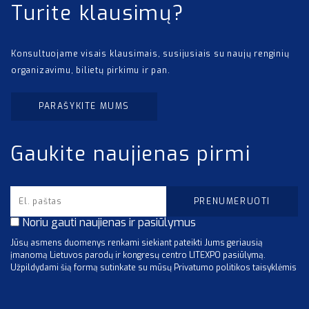
Turite klausimų?
Konsultuojame visais klausimais, susijusiais su naujų renginių
organizavimu, bilietų pirkimu ir pan.
PARAŠYKITE MUMS
Gaukite naujienas pirmi
Noriu gauti naujienas ir pasiūlymus
Jūsų asmens duomenys renkami siekiant pateikti Jums geriausią
įmanomą Lietuvos parodų ir kongresų centro LITEXPO pasiūlymą.
Užpildydami šią formą sutinkate su mūsų Privatumo politikos taisyklėmis