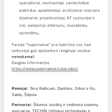
specialistai, montuotojai, santechnikai,
elektrikai, apdailininkai, architektai, interjero
dizaineriai, projektuotojai, NT vystytojai ir
visi, siekiantys efektyvių, šiuolaikiškų
sprendimų.
Paroda “Supernamai” yra išskirtinė tuo, kad
lankytojai gali apsilankyti renginyje visiškai
nemokamai
!
Daugiau informacijos
https://www.supernamai.lt/parodos/
Rėmėjai:
Tece Balticum, Danfoss, Gilius ir Ko,
Salda, Šilputa
Partneriai:
Šilumos siurblių ir vėdinimo sistemų
asociacija, TECHIN (Vilniaus technologijų ir