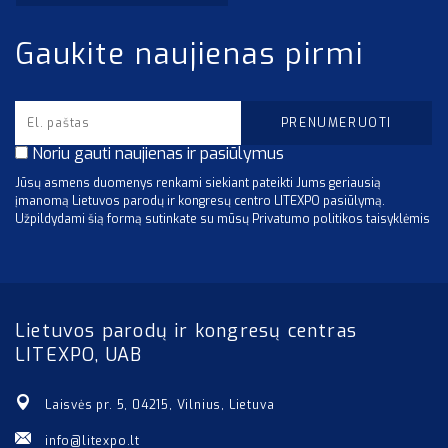
Gaukite naujienas pirmi
Noriu gauti naujienas ir pasiūlymus
Jūsų asmens duomenys renkami siekiant pateikti Jums geriausią
įmanomą Lietuvos parodų ir kongresų centro LITEXPO pasiūlymą.
Užpildydami šią formą sutinkate su mūsų Privatumo politikos taisyklėmis
Lietuvos parodų ir kongresų centras
LITEXPO, UAB
Laisvės pr. 5, 04215, Vilnius, Lietuva
info@litexpo.lt