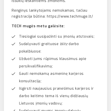
iššūkių ieškantiems žmonėms.
Renginys lankytojams nemokamas, tačiau
registracija būtina: https://www.techmuge.lt/
TECH mugės metu galėsite:
Tiesiogiai susipažinti su įmonių atstovais;
Sudalyvauti greituose
blitz
darbo
pokalbiuose;
Užduoti jums rūpimus klausimus apie
persikvalifikavimą;
Gauti nemokamą asmeninę karjeros
konsultaciją;
Išgirsti naujausius pranešimus karjeros ir
darbo keitimo tema iš vienų didžiausių
Lietuvos įmonių vadovų;
Sudalyvauti mugės įmonių-dalyvių