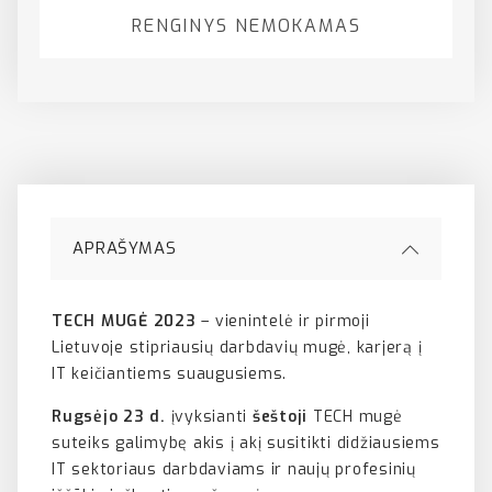
RENGINYS NEMOKAMAS
APRAŠYMAS
TECH MUGĖ 2023
– vienintelė ir pirmoji
Lietuvoje stipriausių darbdavių mugė, karjerą į
IT keičiantiems suaugusiems.
Rugsėjo 23 d.
įvyksianti
šeštoji
TECH mugė
suteiks galimybę akis į akį susitikti didžiausiems
IT sektoriaus darbdaviams ir naujų profesinių