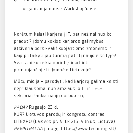
organizuojamuose Workshop’uose.
Norėtum keisti karjerą į IT, bet nežinai nuo ko
pradėti? Įdomu kokios karjeros galimybės
atsiveria persikvalifikuojantiems žmonėms ir
kaip pritaikyti jau turimą patirtį naujoje srityje?
Svarstai ko reikia norint įsidarbinti
pirmaujančioje IT įmonėje Lietuvoje?
Mūsų misija – parodyti, kad karjerą galima keisti
nepriklausomai nuo amžiaus, o IT ir TECH
sektoriai laukia naujų darbuotojų!
KADA?
Rugsėjo 23 d.
KUR? Lietuvos parodų ir kongresų centras
LITEXPO (Laisvės pr. 5, 04215, Vilnius, Lietuva)
REGISTRACIJA
į mugę:
https://www.techmuge.lt/