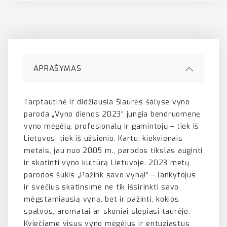
APRAŠYMAS
Tarptautinė ir didžiausia Šiaurės šalyse vyno
paroda „Vyno dienos 2023“ jungia bendruomenę
vyno mėgėjų, profesionalų ir gamintojų – tiek iš
Lietuvos, tiek iš užsienio. Kartu, kiekvienais
metais, jau nuo 2005 m., parodos tikslas auginti
ir skatinti vyno kultūrą Lietuvoje. 2023 metų
parodos šūkis „Pažink savo vyną!“ – lankytojus
ir svečius skatinsime ne tik išsirinkti savo
mėgstamiausią vyną, bet ir pažinti, kokios
spalvos, aromatai ar skoniai slepiasi taurėje.
Kviečiame visus vyno mėgėjus ir entuziastus