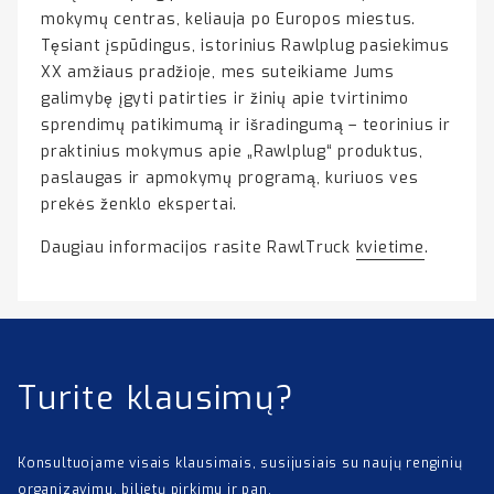
mokymų centras, keliauja po Europos miestus.
Tęsiant įspūdingus, istorinius Rawlplug pasiekimus
XX amžiaus pradžioje, mes suteikiame Jums
galimybę įgyti patirties ir žinių apie tvirtinimo
sprendimų patikimumą ir išradingumą – teorinius ir
praktinius mokymus apie „Rawlplug“ produktus,
paslaugas ir apmokymų programą, kuriuos ves
prekės ženklo ekspertai.
Daugiau informacijos rasite RawlTruck
kvietime
.
Turite klausimų?
Konsultuojame visais klausimais, susijusiais su naujų renginių
organizavimu, bilietų pirkimu ir pan.