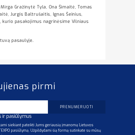
, Mirga Gražinytė Tyla, Ona Šimaitė, Tomas
tė, Jurgis Baltrušaitis, Ignas Šeinius,
s, kurio pasakojimus nagrinėsime Vilniaus
etuvą pasaulyje.
ujienas pirmi
s ir pasiūlymus
mi siekiant pateikti Jums geriausią įmanomą Lietuvos
ITEXPO pasiūlymą. Užpildydami šią formą sutinkate su mūsų