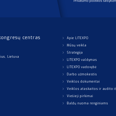
Privatumo politikos taisyklė
kongresų centras
Apie LITEXPO
Mūsų veikla
Strategija
nius, Lietuva
LITEXPO valdymas
LITEXPO vadovybė
Darbo užmokestis
Veiklos dokumentai
Veiklos ataskaitos ir audito 
Viešieji pirkimai
Baldų nuoma renginiams