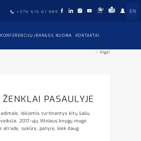
EN
+370 615 61 089
KONFERENCIJŲ ĮRANGOS NUOMA
KONTAKTAI
Atgal
I ŽENKLAI PASAULYJE
adimais, idėjomis turtinantys kitų šalių
aveiksle. 2017-ųjų Vilniaus knygų mugė
e atradę, sukūrę, patyrę, kiek daug