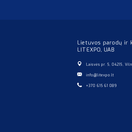
Lietuvos parodų ir 
LITEXPO, UAB
Laisvės pr. 5, 04215, Vil
info@litexpo.lt
+370 615 61 089