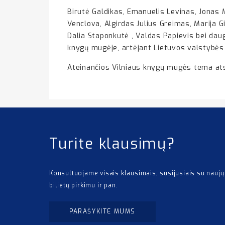
Birutė Galdikas, Emanuelis Levinas, Jonas 
Venclova, Algirdas Julius Greimas, Marija G
Dalia Staponkutė , Valdas Papievis bei daug
knygų mugėje, artėjant Lietuvos valstybės
Ateinančios Vilniaus knygų mugės tema atsk
Turite klausimų?
Konsultuojame visais klausimais, susijusiais su naujų
bilietų pirkimu ir pan.
PARAŠYKITE MUMS