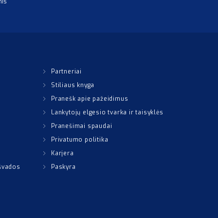
mis
Partneriai
Stiliaus knyga
Pranešk apie pažeidimus
Lankytojų elgesio tvarka ir taisyklės
Pranešimai spaudai
Privatumo politika
Karjera
išvados
Paskyra