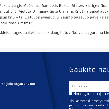
Mekas, Jurgis Mačiūnas, Samuelis Bakas, Stasys Eidrigevičius
imbutienė, Violeta Urmanavičiūtė Urmana, Kristina Sabaliauskai
elis kitų – tai Lietuvos šviesuolių išausto pasaulio paveiksla
 atkūrimo šimtmečiui.
leis mugės lankytojui, kiek daug lietuviškų vardų garsina Li
Gaukite na
 renginių organizavimu,
Noriu gauti naujiena
Jūsų asmens duomenys renka
parodų ir kongresų centro L