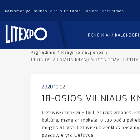
Reklamos galimybės
Virtualus turas
Karjera
Maitinimas
RENGINIAI / KALENDOR
Pagrindinis
/
Renginio naujienos
/
18-OSIOS VILNIAUS KNYGŲ MUGĖS TEMA: LIETUVI
2020 10 02
18-OSIOS VILNIAUS 
Lietuviški ženklai – tai Lietuvos žmonės, i
kultūrą, meną ar mokslą, o tuo pačiu palie
mėgins atrasti lietuviškus ženklus pasaulyj
pasaulyje yra Lietuvos.