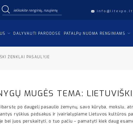
info@litexpo.lt
IUS
DALYVAUTI PARODOSE
PATALPŲ NUOMA RENGINIAMS
ŠKI ŽENKLAI PASAULYJE
KNYGŲ MUGĖS TEMA: LIETUVIŠK
šsibarstę po daugelį pasaulio žemynų, savo kūryba, mokslu, atr
kantys ryškius pėdsakus ir įvairialypiame Lietuvos kultūros p
e bei juos perskaityti, o tuo pačiu – pamatyti kiek daug esam