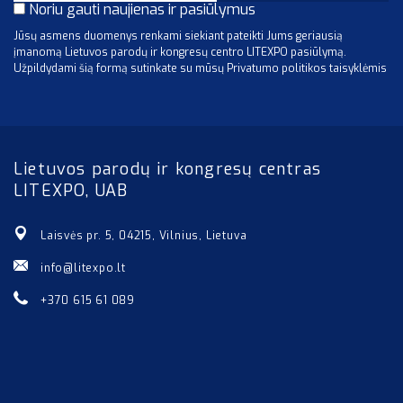
Noriu gauti naujienas ir pasiūlymus
Jūsų asmens duomenys renkami siekiant pateikti Jums geriausią
įmanomą Lietuvos parodų ir kongresų centro LITEXPO pasiūlymą.
Užpildydami šią formą sutinkate su mūsų Privatumo politikos taisyklėmis
Lietuvos parodų ir kongresų centras
LITEXPO, UAB
Laisvės pr. 5, 04215, Vilnius, Lietuva
info@litexpo.lt
+370 615 61 089