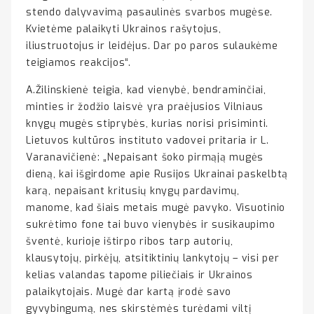
stendo dalyvavimą pasaulinės svarbos mugėse.
Kvietėme palaikyti Ukrainos rašytojus,
iliustruotojus ir leidėjus. Dar po paros sulaukėme
teigiamos reakcijos“.
A.Žilinskienė teigia, kad vienybė, bendraminčiai,
minties ir žodžio laisvė yra praėjusios Vilniaus
knygų mugės stiprybės, kurias norisi prisiminti.
Lietuvos kultūros instituto vadovei pritaria ir L.
Varanavičienė: „Nepaisant šoko pirmąją mugės
dieną, kai išgirdome apie Rusijos Ukrainai paskelbtą
karą, nepaisant kritusių knygų pardavimų,
manome, kad šiais metais mugė pavyko. Visuotinio
sukrėtimo fone tai buvo vienybės ir susikaupimo
šventė, kurioje ištirpo ribos tarp autorių,
klausytojų, pirkėjų, atsitiktinių lankytojų – visi per
kelias valandas tapome piliečiais ir Ukrainos
palaikytojais. Mugė dar kartą įrodė savo
gyvybingumą, nes skirstėmės turėdami viltį