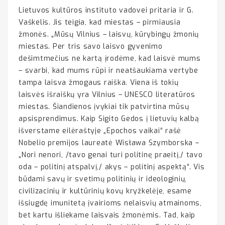
Lietuvos kultūros instituto vadovei pritaria ir G.
Vaškelis. Jis teigia, kad miestas – pirmiausia
žmonės. „Mūsų Vilnius – laisvų, kūrybingų žmonių
miestas. Per tris savo laisvo gyvenimo
dešimtmečius ne kartą įrodėme, kad laisvė mums
– svarbi, kad mums rūpi ir neatšaukiama vertybe
tampa laisva žmogaus raiška. Viena iš tokių
laisvės išraiškų yra Vilnius – UNESCO literatūros
miestas. Šiandienos įvykiai tik patvirtina mūsų
apsisprendimus. Kaip Sigito Gedos į lietuvių kalbą
išverstame eilėraštyje „Epochos vaikai“ rašė
Nobelio premijos laureatė Wisława Szymborska –
„Nori nenori, /tavo genai turi politinę praeitį,/ tavo
oda – politinį atspalvį,/ akys – politinį aspektą“. Vis
būdami savų ir svetimų politinių ir ideologinių,
civilizacinių ir kultūrinių kovų kryžkelėje, esame
išsiugdę imunitetą įvairioms nelaisvių atmainoms,
bet kartu išliekame laisvais žmonėmis. Tad, kaip