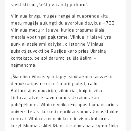
susitikti jau „šeštą valandą po karo”.
Vilniaus knygų mugės rengėjai nusprendė kitų
metų mugėje sujungti du svarbius dalykus – 700
Vilniaus metų ir laisvę, kurios trapumą šiais
metais ypatingai pajutome. Vilnius ir laisvė yra
sunkiai atsiejami dalykai, o istorinę Vilniaus
sukaktį suvokti be Rusijos karo prieš Ukrainą
konteksto, be solidarumo su šia šalimi –
neįmanoma.
„Šiandien Vilnius yra tapęs šiuolaikiniu laisvės ir
demokratijos centru: čia prieglobstį rado
Baltarusijos opozicija, vilniečiai, kaip ir visa
Lietuva, atvėrė savo namus Ukrainos karo
pabėgėliams, Vilniuje veikia Europos humanitarinis
universitetas, kuriasi nepriklausomos žiniasklaidos
centrai. Vilniaus menininkų, o ir visos kultūros
kūrybiškumas skleidžiant Ukrainos palaikymo žinią