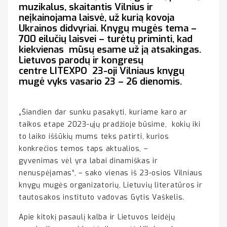
muzikalus, skaitantis Vilnius ir
neįkainojama laisvė, už kurią kovoja
Ukrainos didvyriai. Knygų mugės tema –
700 eilučių laisvei – turėtų priminti, kad
kiekvienas mūsų esame už ją atsakingas.
Lietuvos parodų ir kongresų
centre LITEXPO 23-oji Vilniaus knygų
mugė vyks vasario 23 – 26 dienomis.
„Šiandien dar sunku pasakyti, kuriame karo ar
taikos etape 2023-ųjų pradžioje būsime, kokių iki
to laiko iššūkių mums teks patirti, kurios
konkrečios temos taps aktualios, –
gyvenimas vėl yra labai dinamiškas ir
nenuspėjamas“, – sako vienas iš 23-osios Vilniaus
knygų mugės organizatorių, Lietuvių literatūros ir
tautosakos instituto vadovas Gytis Vaškelis.
Apie kitokį pasaulį kalba ir Lietuvos leidėjų