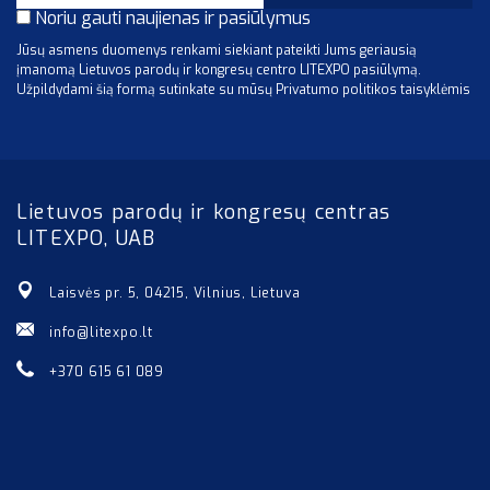
Noriu gauti naujienas ir pasiūlymus
Jūsų asmens duomenys renkami siekiant pateikti Jums geriausią
įmanomą Lietuvos parodų ir kongresų centro LITEXPO pasiūlymą.
Užpildydami šią formą sutinkate su mūsų Privatumo politikos taisyklėmis
Lietuvos parodų ir kongresų centras
LITEXPO, UAB
Laisvės pr. 5, 04215, Vilnius, Lietuva
info@litexpo.lt
+370 615 61 089