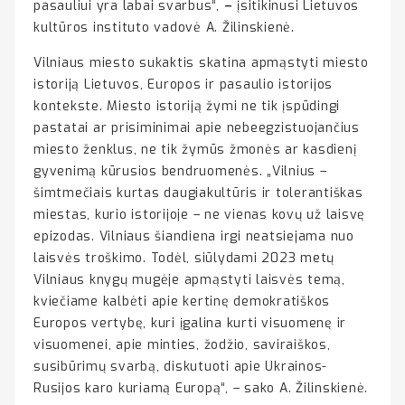
pasauliui yra labai svarbus“,
–
įsitikinusi Lietuvos
kultūros instituto vadovė A. Žilinskienė.
Vilniaus miesto sukaktis skatina apmąstyti miesto
istoriją Lietuvos, Europos ir pasaulio istorijos
kontekste. Miesto istoriją žymi ne tik įspūdingi
pastatai ar prisiminimai apie nebeegzistuojančius
miesto ženklus, ne tik žymūs žmonės ar kasdienį
gyvenimą kūrusios bendruomenės. „Vilnius –
šimtmečiais kurtas daugiakultūris ir tolerantiškas
miestas, kurio istorijoje – ne vienas kovų už laisvę
epizodas. Vilniaus šiandiena irgi neatsiejama nuo
laisvės troškimo. Todėl, siūlydami 2023 metų
Vilniaus knygų mugėje apmąstyti laisvės temą,
kviečiame kalbėti apie kertinę demokratiškos
Europos vertybę, kuri įgalina kurti visuomenę ir
visuomenei, apie minties, žodžio, saviraiškos,
susibūrimų svarbą, diskutuoti apie Ukrainos-
Rusijos karo kuriamą Europą“, – sako A. Žilinskienė.