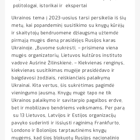
politologai, istorikai ir ekspertai
Ukrainos tema į 2023-uosius tarsi persikelia iš šių
metų, kai popandeminį susitikimo su knygų kūrėjų
ir skaitytojų bendruomene džiaugsmą užtemdė
pirmąją mugės dieną prasidėjęs Rusijos karas
Ukrainoje. „Buvome sukrėsti, – prisimena viena
mugės organizatorių, Lietuvos kultūros instituto
vadovė Aušrinė Žilinskienė. – Kiekvienas renginys,
kiekvienas susitikimas mugėje prasidėdavo ir
baigdavosi žodžiais, reiškiančiais palaikymą
Ukrainai. Kita vertus, šis sukrėtimas pagimdė
vieningumo jausmą. Knygų mugė tapo ne tik
Ukrainos palaikymo ir savitarpio pagalbos erdve,
bet ir mobilizavo bendriems veiksmams. Per parą
su 13 Lietuvos, Latvijos ir Estijos organizacijų
pavyko suderinti ir išsiųsti raginimą Frankfurto,
Londono ir Bolonijos tarptautinėms knygų
mugėms, kad šios blokuotų Rusijos nacionalinio