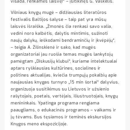
visada, renkamės laisvę!“ – įsitikinęs G. Vaškelis.
Vilniaus knygų mugė – didžiausias literatūros
festivalis Baltijos šalyse – taip pat yra mūsų
laisvės išraiška. „Žmonės čia renkasi savo valia,
vedini noro kalbėtis, dalytis mintimis, sužinoti
naujų dalykų, ieškodami bendraminčių ir įkvėpėjų“,
– teigia A. Žilinskienė ir sako, kad mugės
organizatoriai jau ruošia temas mugės lankytojų
pamėgtam „Diskusijų klubui“, kuriame intelektualai
aptars ryškiausias kultūrines, socialines ir
politines aktualijas, kviečia trumpųjų pokalbių apie
naujausias knygas turnyro „15 min šortai“ dalyvius,
organizuoja susitikimus su Lietuvos ir užsienio
rašytojais, poetais, vertėjais, iliustruotojais, knygų
menininkais. Ypatinga programa rengiama
paaugliams, o edukacinės programos – vaikams ir
jų tėvams. Bus tęsiamos ir teminės ekskursijos
Knygos meno ekspozicijoje.