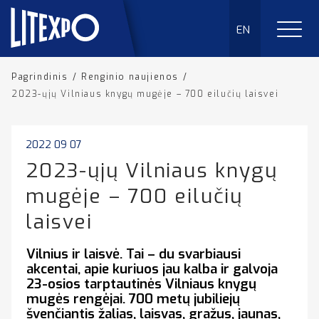
EN
Pagrindinis
/
Renginio naujienos
/
2023-ųjų Vilniaus knygų mugėje – 700 eilučių laisvei
2022 09 07
2023-ųjų Vilniaus knygų
mugėje – 700 eilučių
laisvei
Vilnius ir laisvė. Tai – du svarbiausi
akcentai, apie kuriuos jau kalba ir galvoja
23-osios tarptautinės Vilniaus knygų
mugės rengėjai. 700 metų jubiliejų
švenčiantis žalias, laisvas, gražus, jaunas,