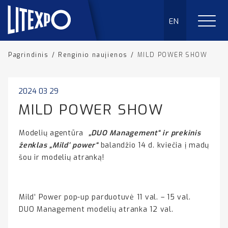
EN
Pagrindinis
/
Renginio naujienos
/
MILD POWER SHOW
2024 03 29
MILD POWER SHOW
Modelių agentūra
„
DUO Management
“ ir prekinis
ženklas „Mild’ power“
balandžio 14 d.
kviečia į madų
šou ir modelių atranką!
Mild’ Power pop-up parduotuvė 11 val. – 15 val.
DUO Management modelių atranka 12 val.