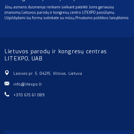
Jūsų asmens duomenys renkami siekiant pateikti Jums geriausią
įmanomą Lietuvos parodų ir kongresų centro LITEXPO pasiūlymą.
Užpildydami šią formą sutinkate su mūsų Privatumo politikos taisyklėmis
Lietuvos parodų ir kongresų centras
LITEXPO, UAB
Laisvės pr. 5, 04215, Vilnius, Lietuva
info@litexpo.lt
+370 615 61 089