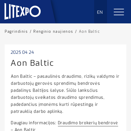
EN
Pagrindinis
/
Renginio naujienos
/
Aon Baltic
2025 04 24
Aon Baltic
Aon Baltic – pasaulinės draudimo, rizikų valdymo ir
darbuotojų gerovės sprendimų bendrovės
padalinys Baltijos šalyse. Siūlo lanksčius
darbuotojų sveikatos draudimo sprendimus,
padedančius įmonėms kurti rūpestingą ir
patrauklią darbo aplinką.
Daugiau informacijos:
Draudimo brokerių bendrovė
– Aon Baltic