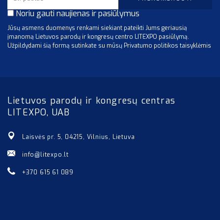
Noriu gauti naujienas ir pasiūlymus
Jūsų asmens duomenys renkami siekiant pateikti Jums geriausią
įmanomą Lietuvos parodų ir kongresų centro LITEXPO pasiūlymą.
Užpildydami šią formą sutinkate su mūsų Privatumo politikos taisyklėmis
Lietuvos parodų ir kongresų centras
LITEXPO, UAB
Laisvės pr. 5, 04215, Vilnius, Lietuva
info@litexpo.lt
+370 615 61 089