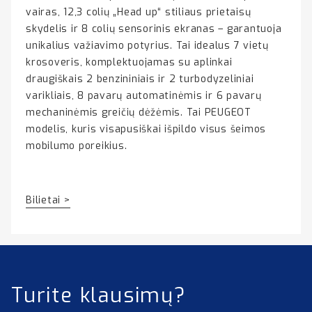
vairas, 12,3 colių „Head up“ stiliaus prietaisų
skydelis ir 8 colių sensorinis ekranas – garantuoja
unikalius važiavimo potyrius. Tai idealus 7 vietų
krosoveris, komplektuojamas su aplinkai
draugiškais 2 benzininiais ir 2 turbodyzeliniai
varikliais, 8 pavarų automatinėmis ir 6 pavarų
mechaninėmis greičių dėžėmis. Tai PEUGEOT
modelis, kuris visapusiškai išpildo visus šeimos
mobilumo poreikius.
Bilietai >
Turite klausimų?