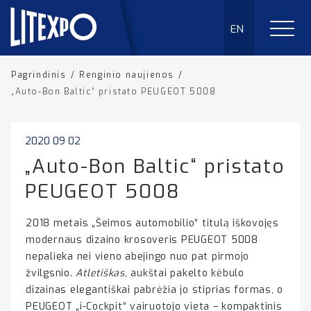
EN
Pagrindinis
/
Renginio naujienos
/
„Auto-Bon Baltic“ pristato PEUGEOT 5008
2020 09 02
„Auto-Bon Baltic“ pristato
PEUGEOT 5008
2018 metais „Šeimos automobilio“ titulą iškovojęs
modernaus dizaino krosoveris PEUGEOT 5008
nepalieka nei vieno abejingo nuo pat pirmojo
žvilgsnio.
Atletiškas
, aukštai pakelto kėbulo
dizainas elegantiškai pabrėžia jo stiprias formas, o
PEUGEOT „i-Cockpit“ vairuotojo vieta – kompaktinis