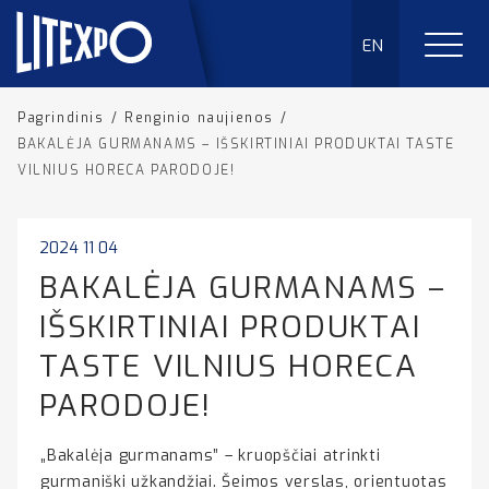
EN
Pagrindinis
/
Renginio naujienos
/
BAKALĖJA GURMANAMS – IŠSKIRTINIAI PRODUKTAI TASTE
VILNIUS HORECA PARODOJE!
2024 11 04
BAKALĖJA GURMANAMS –
IŠSKIRTINIAI PRODUKTAI
TASTE VILNIUS HORECA
PARODOJE!
„Bakalėja gurmanams” – kruopščiai atrinkti
gurmaniški užkandžiai. Šeimos verslas, orientuotas