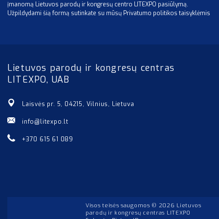
įmanomą Lietuvos parodų ir kongresų centro LITEXPO pasiūlymą.
Užpildydami šią formą sutinkate su mūsų Privatumo politikos taisyklėmis
Lietuvos parodų ir kongresų centras
LITEXPO, UAB
Laisvės pr. 5, 04215, Vilnius, Lietuva
info@litexpo.lt
+370 615 61 089
Visos teisės saugomos © 2026 Lietuvos
parodų ir kongresų centras LITEXPO