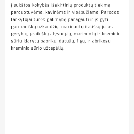
į aukštos kokybės išskirtinių produktų tiekimą
parduotuvėms, kavinėms ir viešbučiams. Parodos
lankytojai turės galimybę paragauti ir įsigyti
gurmaniškų užkandžių: marinuotų itališkų jūros
gėrybių, graikiškų alyvuogių, marinuotų ir kreminiu
sūriu įdarytų paprikų, datulių, figų, ir abrikosų,
kreminio sūrio užtepėlių.