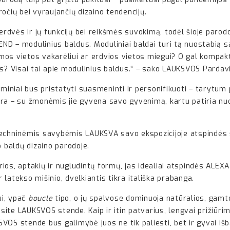
pročių bei vyraujančių dizaino tendencijų.
rdvės ir jų funkcijų bei reikšmės suvokimą, todėl šioje paro
END – modulinius baldus. Moduliniai baldai turi tą nuostabią s
ėdimos vietos vakarėliui ar erdvios vietos miegui? O gal komp
ms? Visai tai apie modulinius baldus.“ – sako LAUKSVOS Pardav
iai bus pristatyti suasmeninti ir personifikuoti – tarytum pi
r yra – su žmonėmis jie gyvena savo gyvenimą, kartu patiria nuo
 techninėmis savybėmis LAUKSVA savo ekspozicijoje atspindės
o baldų dizaino parodoje.
os, aptakių ir nugludintų formų, jas idealiai atspindės ALEX
latekso mišinio, dvelkiantis tikra itališka prabanga.
ui, ypač
boucle
tipo, o jų spalvose dominuoja natūralios, gamt
asite LAUKSVOS stende. Kaip ir itin patvarius, lengvai prižiūr
OS stende bus galimybė juos ne tik paliesti, bet ir gyvai išb