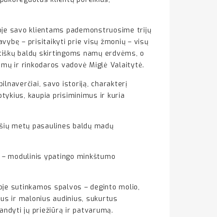
doje savo klientams pademonstruosime trijų
avybę – prisitaikyti prie visų žmonių – visų
aktiškų baldų skirtingoms namų erdvėms, o
imų ir rinkodaros vadovė Miglė Valaitytė.
lnaverčiai, savo istoriją, charakterį
tykius, kaupia prisiminimus ir kuria
 šių metų pasaulines baldų madų
A – modulinis ypatingo minkštumo
oje sutinkamos spalvos – deginto molio,
imus ir malonius audinius, sukurtus
andyti jų priežiūrą ir patvarumą.