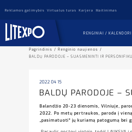
Reklamos galimybės
Virtualus turas
Karjera
Maitinimas
RENGINIAI / KALENDOR
Pagrindinis
/
Renginio naujienos
/
BALDŲ PARODOJE – SUASMENINTI IR PERSONIFIK
2022 04 15
BALDŲ PARODOJE – S
Balandžio 20-23 dienomis, Vilniuje, paro
2022. Po metų pertraukos, paroda į vieną 
„pasimatuoti“ jų kuriamą patogumą bei g
Pasaulis nestovi vietoje, todėl LAUKSVA į 