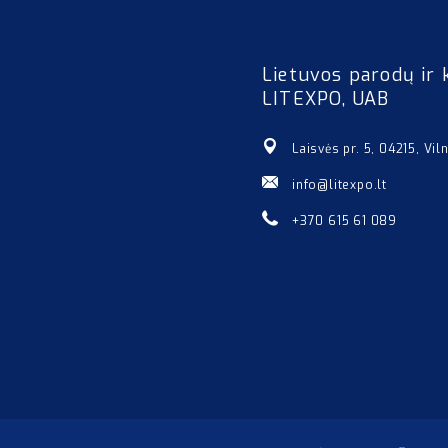
Lietuvos parodų ir 
LITEXPO, UAB
Laisvės pr. 5, 04215, Vil
info@litexpo.lt
+370 615 61 089