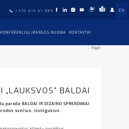
EN
+370 615 61 089
KONFERENCIJŲ ĮRANGOS NUOMA
KONTAKTAI
Atgal
I „LAUKSVOS“ BALDAI
aldų paroda BALDAI IR DIZAINO SPRENDIMAI
arodos svečius, išsiilgusius
 pakoreguotus klientų poreikius,