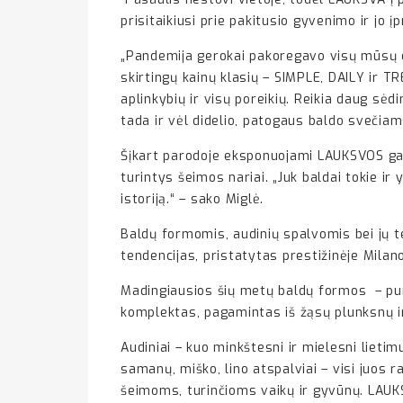
prisitaikiusi prie pakitusio gyvenimo ir jo į
„Pandemija gerokai pakoregavo visų mūsų e
skirtingų kainų klasių – SIMPLE, DAILY ir TR
aplinkybių ir visų poreikių. Reikia daug s
tada ir vėl didelio, patogaus baldo svečia
Šįkart parodoje eksponuojami LAUKSVOS gamin
turintys šeimos nariai. „Juk baldai tokie i
istoriją.“ – sako Miglė.
Baldų formomis, audinių spalvomis bei jų
tendencijas, pristatytas prestižinėje Milan
Madingiausios šių metų baldų formos – puri
komplektas, pagamintas iš žąsų plunksnų ir 
Audiniai – kuo minkštesni ir mielesni lietim
samanų, miško, lino atspalviai – visi juos r
šeimoms, turinčioms vaikų ir gyvūnų. LAUKSV