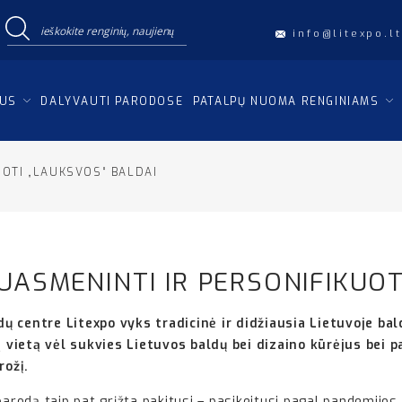
info@litexpo.lt
IUS
DALYVAUTI PARODOSE
PATALPŲ NUOMA RENGINIAMS
UOTI „LAUKSVOS“ BALDAI
UASMENINTI IR PERSONIFIKUOT
dų centre Litexpo vyks tradicinė ir didžiausia Lietuvoje b
vietą vėl sukvies Lietuvos baldų bei dizaino kūrėjus bei p
rožį.
parodą taip pat grįžta pakitusi – pasikeitusi pagal pandemijos