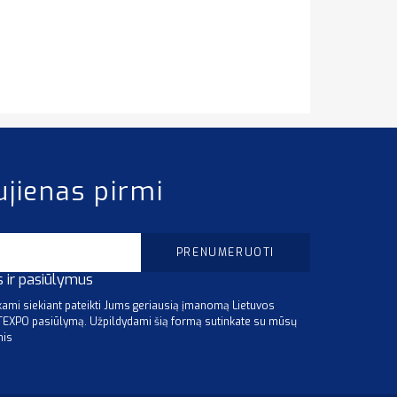
ujienas pirmi
s ir pasiūlymus
mi siekiant pateikti Jums geriausią įmanomą Lietuvos
ITEXPO pasiūlymą. Užpildydami šią formą sutinkate su mūsų
mis