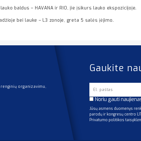
auko baldus – HAVANA ir RIO, jie įsikurs lauko ekspozicijoje.
džioje bei lauke – L3 zonoje, greta 5 salės įėjimo.
Gaukite na
 renginių organizavimu,
Noriu gauti naujiena
Jūsų asmens duomenys renka
parodų ir kongresų centro L
Privatumo politikos taisyklė