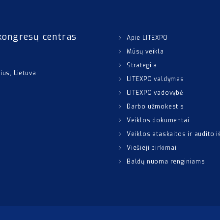
kongresų centras
Apie LITEXPO
Mūsų veikla
Strategija
nius, Lietuva
LITEXPO valdymas
LITEXPO vadovybė
Darbo užmokestis
Veiklos dokumentai
Veiklos ataskaitos ir audito 
Viešieji pirkimai
Baldų nuoma renginiams