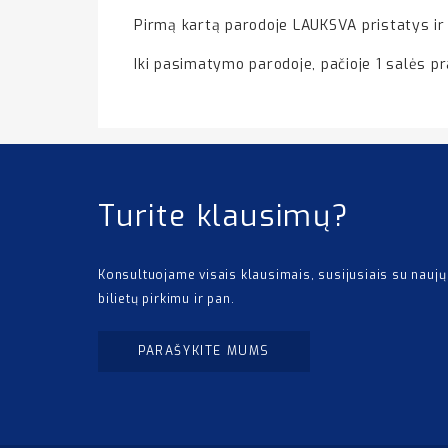
Pirmą kartą parodoje LAUKSVA pristatys ir l
Iki pasimatymo parodoje, pačioje 1 salės pra
Turite klausimų?
Konsultuojame visais klausimais, susijusiais su naujų
bilietų pirkimu ir pan.
PARAŠYKITE MUMS