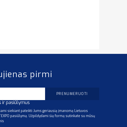
ujienas pirmi
s ir pasiūlymus
mi siekiant pateikti Jums geriausią įmanomą Lietuvos
ITEXPO pasiūlymą. Užpildydami šią formą sutinkate su mūsų
mis