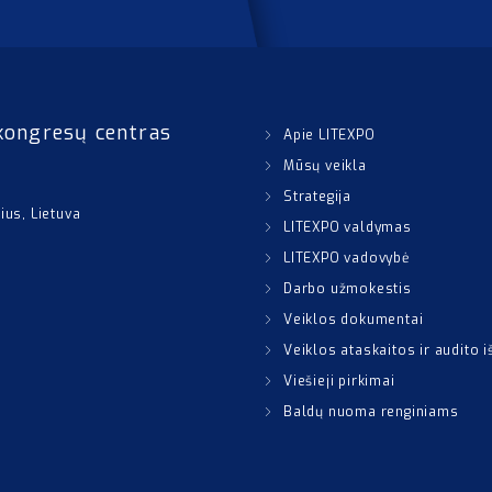
kongresų centras
Apie LITEXPO
Mūsų veikla
Strategija
nius, Lietuva
LITEXPO valdymas
LITEXPO vadovybė
Darbo užmokestis
Veiklos dokumentai
Veiklos ataskaitos ir audito 
Viešieji pirkimai
Baldų nuoma renginiams