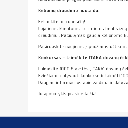
Kelionių draudimo nuolaida:
Keliaukite be rūpesčių!
Lojaliems klientams, turintiems bent vieną
draudimui. Pasiūlymas galioja kelionėms E
Pasiruoškite naujiems įspūdžiams užtikrinta
Konkursas – laimėkite ITAKA dovanų čekį
Laimėkite 1000 € vertės „ITAKA“ dovanų ček
Kviečiame dalyvauti konkurse ir laimėti 1000
Daugiau informacijos apie žaidimą ir daly
Jūsų nuotykis prasideda čia!