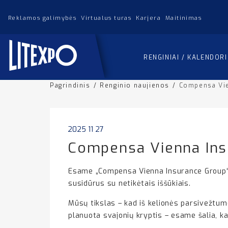
Reklamos galimybės
Virtualus turas
Karjera
Maitinimas
RENGINIAI / KALENDOR
Pagrindinis
/
Renginio naujienos
/
Compensa Vie
2025 11 27
Compensa Vienna Ins
Esame „Compensa Vienna Insurance Group“ – 
susidūrus su netikėtais iššūkiais.
Mūsų tikslas – kad iš kelionės parsivežtumė
planuota svajonių kryptis – esame šalia, ka