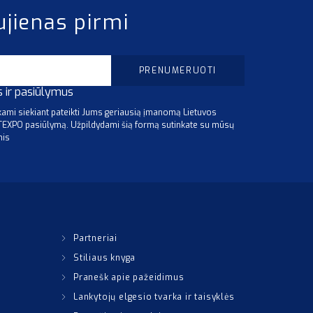
ujienas pirmi
s ir pasiūlymus
mi siekiant pateikti Jums geriausią įmanomą Lietuvos
ITEXPO pasiūlymą. Užpildydami šią formą sutinkate su mūsų
mis
Partneriai
Stiliaus knyga
Pranešk apie pažeidimus
Lankytojų elgesio tvarka ir taisyklės