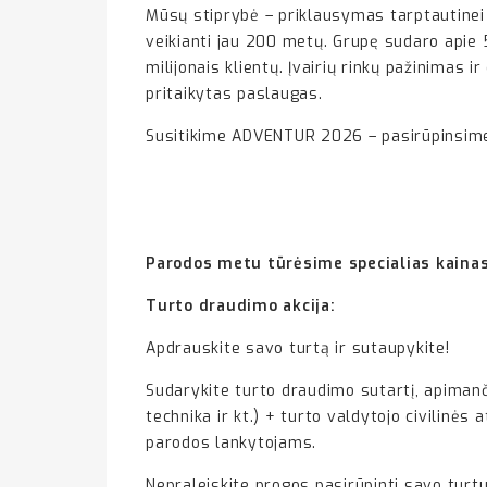
Mūsų stiprybė – priklausymas tarptautinei 
veikianti jau 200 metų. Grupę sudaro apie 5
milijonais klientų. Įvairių rinkų pažinimas i
pritaikytas paslaugas.
Susitikime ADVENTUR 2026 – pasirūpinsime 
Parodos metu tūrėsime specialias kainas
Turto draudimo akcija:
Apdrauskite savo turtą ir sutaupykite!
Sudarykite turto draudimo sutartį, apimanč
technika ir kt.) + turto valdytojo civilinė
parodos lankytojams.
Nepraleiskite progos pasirūpinti savo turtu