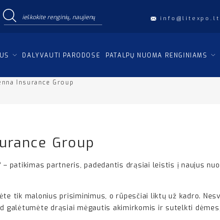
info@litexpo.lt
IUS
DALYVAUTI PARODOSE
PATALPŲ NUOMA RENGINIAMS
nna Insurance Group
urance Group
patikimas partneris, padedantis drąsiai leistis į naujus nuoty
te tik malonius prisiminimus, o rūpesčiai liktų už kadro. Nesv
d galėtumėte drąsiai mėgautis akimirkomis ir sutelkti dėmesį ti