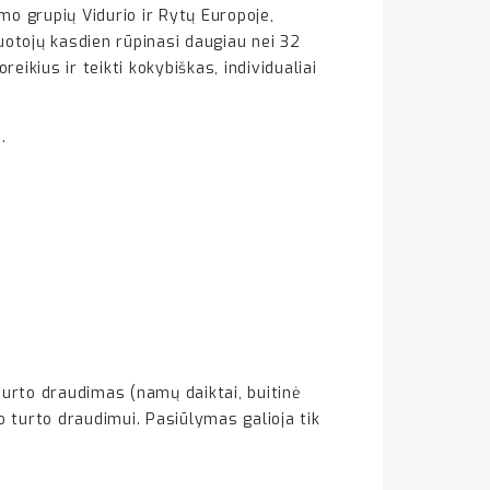
mo grupių Vidurio ir Rytų Europoje,
uotojų kasdien rūpinasi daugiau nei 32
reikius ir teikti kokybiškas, individualiai
.
turto draudimas (namų daiktai, buitinė
o turto draudimui. Pasiūlymas galioja tik