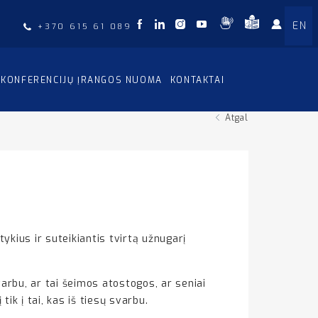
EN
+370 615 61 089
KONFERENCIJŲ ĮRANGOS NUOMA
KONTAKTAI
Atgal
kius ir suteikiantis tvirtą užnugarį
arbu, ar tai šeimos atostogos, ar seniai
k į tai, kas iš tiesų svarbu.