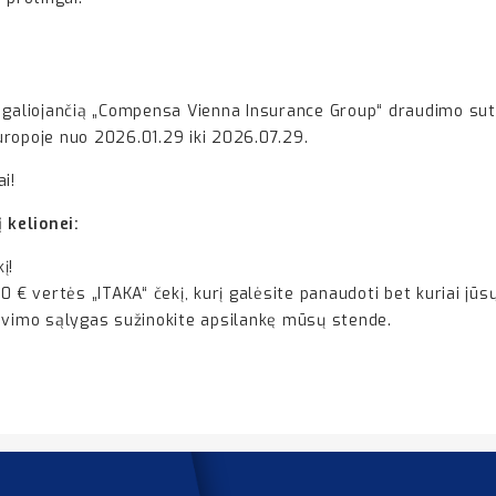
 galiojančią „Compensa Vienna Insurance Group“ draudimo suta
uropoje nuo 2026.01.29 iki 2026.07.29.
i!
 kelionei:
į!
 € vertės „ITAKA“ čekį, kurį galėsite panaudoti bet kuriai jūsų 
vavimo sąlygas sužinokite apsilankę mūsų stende.