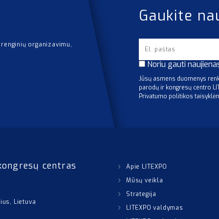
Gaukite na
 renginių organizavimu,
Noriu gauti naujiena
Jūsų asmens duomenys renka
parodų ir kongresų centro L
Privatumo politikos taisyklė
kongresų centras
Apie LITEXPO
Mūsų veikla
Strategija
nius, Lietuva
LITEXPO valdymas