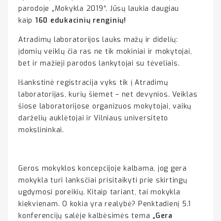
parodoje „Mokykla 2019“. Jūsų laukia daugiau
kaip
160 edukacinių renginių!
Atradimų laboratorijos lauks mažų ir didelių:
įdomių veiklų čia ras ne tik mokiniai ir mokytojai,
bet ir mažieji parodos lankytojai su tėveliais.
Išankstinė registracija vyks tik į Atradimų
laboratorijas, kurių šiemet – net devynios. Veiklas
šiose laboratorijose organizuos mokytojai, vaikų
darželių auklėtojai ir Vilniaus universiteto
mokslininkai.
Geros mokyklos koncepcijoje kalbama, jog gera
mokykla turi lanksčiai prisitaikyti prie skirtingų
ugdymosi poreikių. Kitaip tariant, tai mokykla
kiekvienam. O kokia yra realybė? Penktadienį 5.1
konferencijų salėje kalbėsimės tema
„Gera