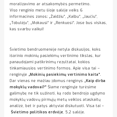
moralizavimo ar atsakomybės permetimo.
Viso renginio metu šioje salėje veiks 6
informacinės zonos: „Žaidžiu“, „Kalbu“, „Jaučiu“,
„Tobulėju“, „Mokausi“ ir „Renkuosi“. Jose bus viskas,
kas svarbu vaikui!
Švietimo bendruomenėje netyla diskusijos, koks
išorinio mokinių pasiekimų vertinimo tikslas, kur
panaudojami patikrinimų rezultatai, kokios
tinkamiausios vertinimo formos. Apie visa tai –
renginyje
„Mokinių pasiekimų vertinimo kaita“
.
Dar vienas ne mažiau įdomus renginys
„Kaip dirba
mokyklų vadovai?“
Šiame renginyje turėsime
galimybę ne tik sužinoti, ką rodo bendrojo ugdymo
mokyklų vadovų pirmųjų metų veiklos ataskaitų
analizė, bet ir patys aktyviai diskutuoti. Visa tai –
Švietimo politikos erdvėje
, 5.2 salėje.