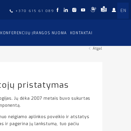
EN
+370 615 61 089
KONFERENCIJŲ ĮRANGOS NUOMA
KONTAKTAI
Atgal
tojų pristatymas
ogijas. Jų dėka 2007 metais buvo sukurtas
omponentą.
uo neigiamo aplinkos poveikio ir atstatys
as ir pagerina jų lankstumą, tuo pačiu