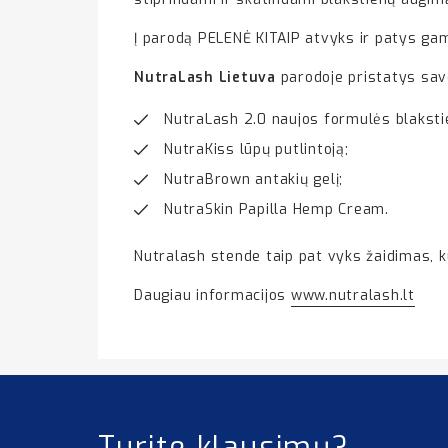
Į parodą PELENĖ KITAIP atvyks ir patys gami
NutraLash Lietuva
parodoje pristatys sav
NutraLash 2.0 naujos formulės blakst
NutraKiss lūpų putlintoją;
NutraBrown antakių gelį;
NutraSkin Papilla Hemp Cream.
Nutralash stende taip pat vyks žaidimas, 
Daugiau informacijos
www.nutralash.lt
Turite klausimų?