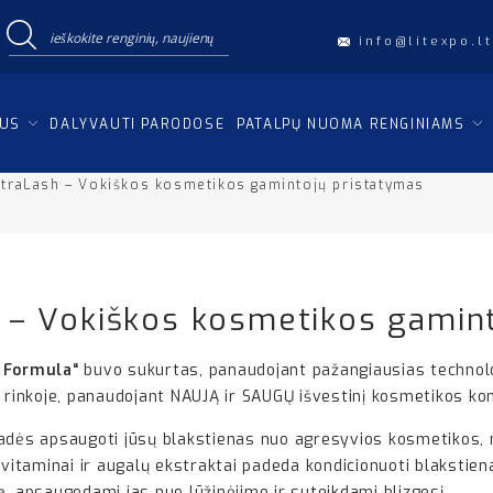
info@litexpo.lt
IUS
DALYVAUTI PARODOSE
PATALPŲ NUOMA RENGINIAMS
utraLash – Vokiškos kosmetikos gamintojų pristatymas
 – Vokiškos kosmetikos gamin
 Formula“
buvo sukurtas, panaudojant pažangiausias technol
ų rinkoje, panaudojant NAUJĄ ir SAUGŲ išvestinį kosmetikos k
padės apsaugoti jūsų blakstienas nuo agresyvios kosmetikos, n
 vitaminai ir augalų ekstraktai padeda kondicionuoti blakstien
, apsaugodami jas nuo lūžinėjimo ir suteikdami blizgesį.