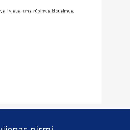
akys į visus jums rūpimus klausimus.
ujienas pirmi