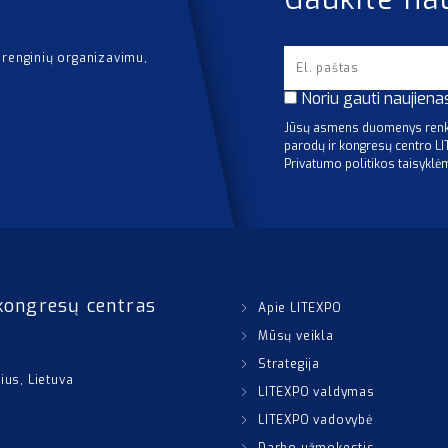
 renginių organizavimu,
Noriu gauti naujiena
Jūsų asmens duomenys renka
parodų ir kongresų centro L
Privatumo politikos taisyklė
kongresų centras
Apie LITEXPO
Mūsų veikla
Strategija
nius, Lietuva
LITEXPO valdymas
LITEXPO vadovybė