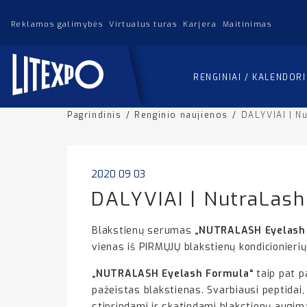
Reklamos galimybės
Virtualus turas
Karjera
Maitinimas
RENGINIAI / KALENDOR
Pagrindinis
/
Renginio naujienos
/
DALYVIAI | N
2020 09 03
DALYVIAI | NutraLash
Blakstienų serumas
„NUTRALASH Eyelash
vienas iš PIRMŲJŲ blakstienų kondicionieri
„NUTRALASH Eyelash Formula“
taip pat 
pažeistas blakstienas. Svarbiausi peptidai,
stiprindami ir skatindami blakstienų augimą