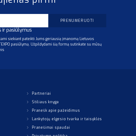
s ir pasiūlymus
mi siekiant pateikti Jums geriausią įmanomą Lietuvos
ITEXPO pasiūlymą. Užpildydami šią formą sutinkate su mūsų
mis
Partneriai
Stiliaus knyga
Pranešk apie pažeidimus
Lankytojų elgesio tvarka ir taisyklės
Pranešimai spaudai