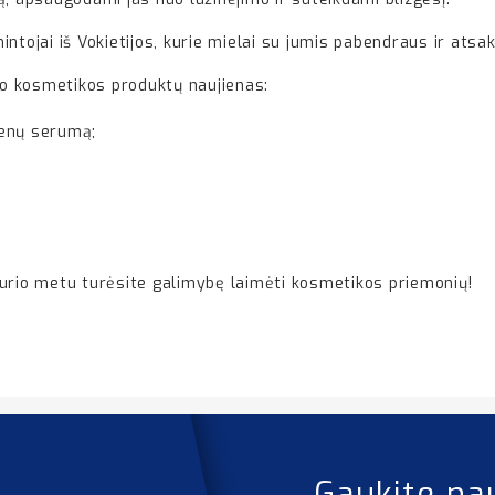
ntojai iš Vokietijos, kurie mielai su jumis pabendraus ir ats
o kosmetikos produktų naujienas:
ienų serumą;
kurio metu turėsite galimybę laimėti kosmetikos priemonių!
Gaukite na