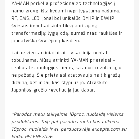
YA-MAN perkelia profesionales technologijas į
namų erdvę, išlaikydami neprilygstamą našumą.
RF, EMS, LED, jonai bei unikalūs DYHP ir DWHP
šviesos impulsai siūlo tikrą anti-aging
transformaciją: lygią odą, sumažintas raukšles ir
jaunatvišką švytėjimą kasdien.
Tai ne vienkartiniai hitai – visa linija nuolat
tobulinama. Mūsų atrinkti YA-MAN prietaisai –
realios technologijos tiems, kas nori rezultatų, o
ne pažadų. Šie prietaisai atstovauja ne tik gražų
dizainą, bet ir tai, kas slypi už jo. Atraskite
Japonijos grožio revoliuciją jau dabar.
*Parodos metu taikysime 10proc. nuolaidą visiems
produktams. Taip pat parodos metu bus taikoma
10proc. nuolaida ir el. parduotuvėje excepte.com su
kodu: PELENE2026