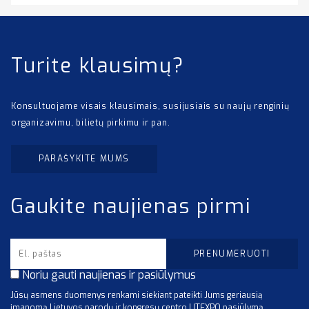
Turite klausimų?
Konsultuojame visais klausimais, susijusiais su naujų renginių
organizavimu, bilietų pirkimu ir pan.
PARAŠYKITE MUMS
Gaukite naujienas pirmi
Noriu gauti naujienas ir pasiūlymus
Jūsų asmens duomenys renkami siekiant pateikti Jums geriausią
įmanomą Lietuvos parodų ir kongresų centro LITEXPO pasiūlymą.