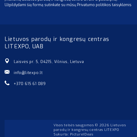
Užpildydami šią formą sutinkate su mūsų Privatumo politikos taisyklėmis
Lietuvos parodų ir kongresų centras
LITEXPO, UAB
Laisvės pr. 5, 04215, Vilnius, Lietuva
info@litexpo.lt
+370 615 61 089
Visos teisės saugomos © 2026 Lietuvos
parodų ir kongresų centras LITEXPO
Sukurta:
PictureIDeas