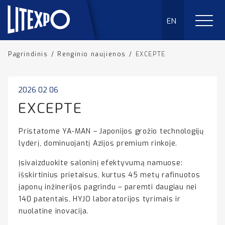
EN
Pagrindinis
/
Renginio naujienos
/
EXCEPTE
2026 02 06
EXCEPTE
Pristatome YA-MAN – Japonijos grožio technologijų
lyderį, dominuojantį Azijos premium rinkoje.
Įsivaizduokite saloninį efektyvumą namuose:
išskirtinius prietaisus, kurtus 45 metų rafinuotos
japonų inžinerijos pagrindu – paremti daugiau nei
140 patentais, HYJO laboratorijos tyrimais ir
nuolatine inovacija.