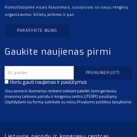
Konsultuojame visais klausimais, susijusiais su naujų renginių
organizavimu, bilietų pirkimu ir pan.
PARAŠYKITE MUMS
Gaukite naujienas pirmi
Noriu gauti naujienas ir pasiūlymus
Jūsų asmens duomenys renkami siekiant pateikti Jums geriausią
įmanomą Lietuvos parodų ir kongresų centro LITEXPO pasiūlymą.
Užpildydami šią formą sutinkate su mūsų Privatumo politikos taisyklėmis
Lietuvos parodų ir kongresų centras