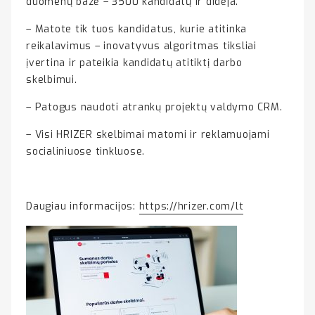
duomenų bazė – 3500 kandidatų ir didėja.
– Matote tik tuos kandidatus, kurie atitinka
reikalavimus – inovatyvus algoritmas tiksliai
įvertina ir pateikia kandidatų atitiktį darbo
skelbimui.
– Patogus naudoti atrankų projektų valdymo CRM.
– Visi HRIZER skelbimai matomi ir reklamuojami
socialiniuose tinkluose.
Daugiau informacijos:
https://hrizer.com/lt