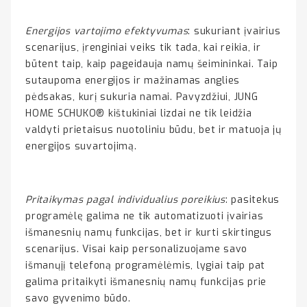
Energijos vartojimo efektyvumas
: sukuriant įvairius
scenarijus, įrenginiai veiks tik tada, kai reikia, ir
būtent taip, kaip pageidauja namų šeimininkai. Taip
sutaupoma energijos ir mažinamas anglies
pėdsakas, kurį sukuria namai. Pavyzdžiui, JUNG
HOME SCHUKO® kištukiniai lizdai ne tik leidžia
valdyti prietaisus nuotoliniu būdu, bet ir matuoja jų
energijos suvartojimą.
Pritaikymas pagal individualius poreikius
: pasitekus
programėlę galima ne tik automatizuoti įvairias
išmanesnių namų funkcijas, bet ir kurti skirtingus
scenarijus. Visai kaip personalizuojame savo
išmanųjį telefoną programėlėmis, lygiai taip pat
galima pritaikyti išmanesnių namų funkcijas prie
savo gyvenimo būdo.