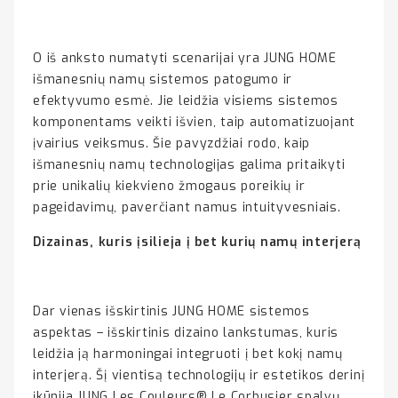
O iš anksto numatyti scenarijai yra JUNG HOME
išmanesnių namų sistemos patogumo ir
efektyvumo esmė. Jie leidžia visiems sistemos
komponentams veikti išvien, taip automatizuojant
įvairius veiksmus. Šie pavyzdžiai rodo, kaip
išmanesnių namų technologijas galima pritaikyti
prie unikalių kiekvieno žmogaus poreikių ir
pageidavimų, paverčiant namus intuityvesniais.
Dizainas, kuris įsilieja į bet kurių namų interjerą
Dar vienas išskirtinis JUNG HOME sistemos
aspektas – išskirtinis dizaino lankstumas, kuris
leidžia ją harmoningai integruoti į bet kokį namų
interjerą. Šį vientisą technologijų ir estetikos derinį
įkūnija JUNG Les Couleurs® Le Corbusier spalvų