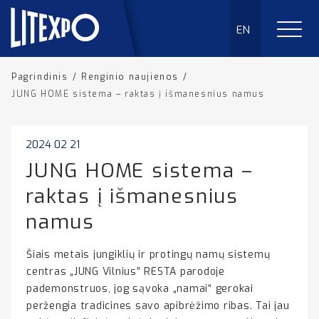
EN
Pagrindinis
/
Renginio naujienos
/
JUNG HOME sistema – raktas į išmanesnius namus
2024 02 21
JUNG HOME sistema –
raktas į išmanesnius
namus
Šiais metais jungiklių ir protingų namų sistemų
centras „JUNG Vilnius” RESTA parodoje
pademonstruos, jog sąvoka „namai“ gerokai
peržengia tradicines savo apibrėžimo ribas. Tai jau