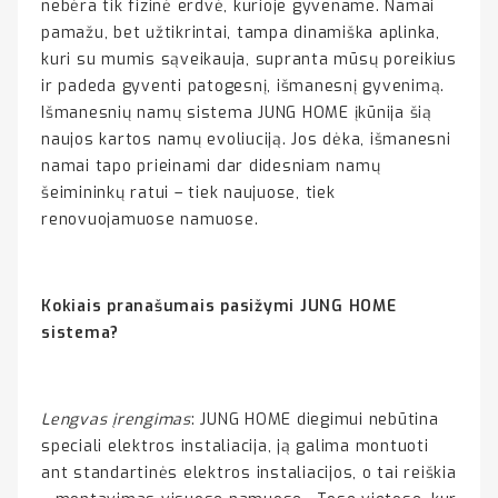
nebėra tik fizinė erdvė, kurioje gyvename. Namai
pamažu, bet užtikrintai, tampa dinamiška aplinka,
kuri su mumis sąveikauja, supranta mūsų poreikius
ir padeda gyventi patogesnį, išmanesnį gyvenimą.
Išmanesnių namų sistema JUNG HOME įkūnija šią
naujos kartos namų evoliuciją. Jos dėka, išmanesni
namai tapo prieinami dar didesniam namų
šeimininkų ratui – tiek naujuose, tiek
renovuojamuose namuose.
Kokiais p
ranašumais pasižymi JUNG HOME
sistema?
Lengvas įrengimas
: JUNG HOME diegimui nebūtina
speciali elektros instaliacija, ją galima montuoti
ant standartinės elektros instaliacijos, o tai reiškia