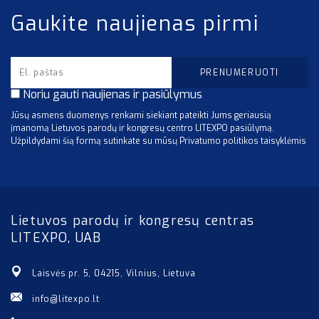
Gaukite naujienas pirmi
Noriu gauti naujienas ir pasiūlymus
Jūsų asmens duomenys renkami siekiant pateikti Jums geriausią
įmanomą Lietuvos parodų ir kongresų centro LITEXPO pasiūlymą.
Užpildydami šią formą sutinkate su mūsų Privatumo politikos taisyklėmis
Lietuvos parodų ir kongresų centras
LITEXPO, UAB
Laisvės pr. 5, 04215, Vilnius, Lietuva
info@litexpo.lt