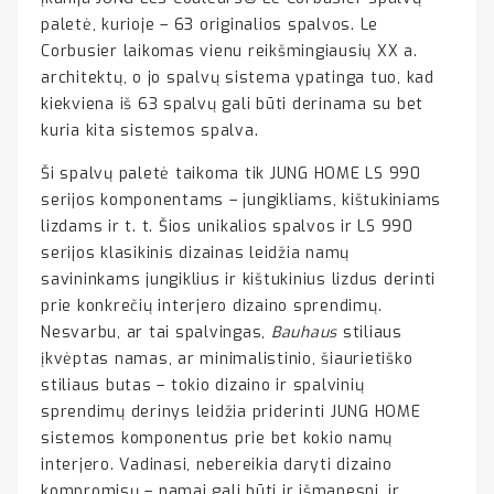
paletė, kurioje – 63 originalios spalvos. Le
Corbusier laikomas vienu reikšmingiausių XX a.
architektų, o jo spalvų sistema ypatinga tuo, kad
kiekviena iš 63 spalvų gali būti derinama su bet
kuria kita sistemos spalva.
Ši spalvų paletė taikoma tik JUNG HOME LS 990
serijos komponentams – jungikliams, kištukiniams
lizdams ir t. t. Šios unikalios spalvos ir LS 990
serijos klasikinis dizainas leidžia namų
savininkams jungiklius ir kištukinius lizdus derinti
prie konkrečių interjero dizaino sprendimų.
Nesvarbu, ar tai spalvingas,
Bauhaus
stiliaus
įkvėptas namas, ar minimalistinio, šiaurietiško
stiliaus butas – tokio dizaino ir spalvinių
sprendimų derinys leidžia priderinti JUNG HOME
sistemos komponentus prie bet kokio namų
interjero. Vadinasi, nebereikia daryti dizaino
kompromisų – namai gali būti ir išmanesni, ir