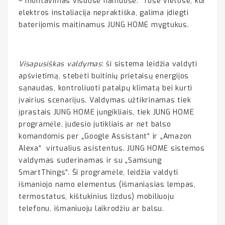
– montavimas visuose namuose. Tose vietose, kur
elektros instaliacija nepraktiška, galima įdiegti
baterijomis maitinamus JUNG HOME mygtukus.
Visapusiškas valdymas
: ši sistema leidžia valdyti
apšvietimą, stebėti buitinių prietaisų energijos
sąnaudas, kontroliuoti patalpų klimatą bei kurti
įvairius scenarijus. Valdymas užtikrinamas tiek
įprastais JUNG HOME jungikliais, tiek JUNG HOME
programėle, judesio jutikliais ar net balso
komandomis per „Google Assistant“ ir „Amazon
Alexa“ virtualius asistentus. JUNG HOME sistemos
valdymas suderinamas ir su „Samsung
SmartThings“. Ši programėle, leidžia valdyti
išmaniojo namo elementus (išmaniąsias lempas,
termostatus, kištukinius lizdus) mobiliuoju
telefonu, išmaniuoju laikrodžiu ar balsu.