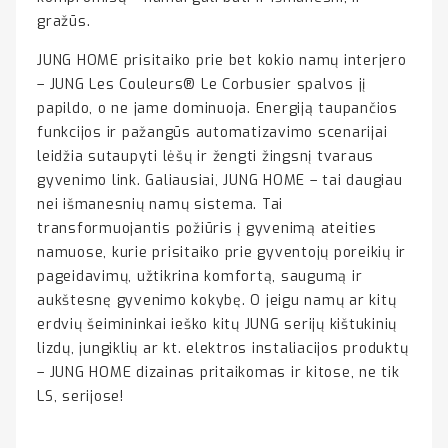
gražūs.
JUNG HOME prisitaiko prie bet kokio namų interjero
– JUNG Les Couleurs® Le Corbusier spalvos jį
papildo, o ne jame dominuoja. Energiją taupančios
funkcijos ir pažangūs automatizavimo scenarijai
leidžia sutaupyti lėšų ir žengti žingsnį tvaraus
gyvenimo link. Galiausiai, JUNG HOME – tai daugiau
nei išmanesnių namų sistema. Tai
transformuojantis požiūris į gyvenimą ateities
namuose, kurie prisitaiko prie gyventojų poreikių ir
pageidavimų, užtikrina komfortą, saugumą ir
aukštesnę gyvenimo kokybę. O jeigu namų ar kitų
erdvių šeimininkai ieško kitų JUNG serijų kištukinių
lizdų, jungiklių ar kt. elektros instaliacijos produktų
– JUNG HOME dizainas pritaikomas ir kitose, ne tik
LS, serijose!