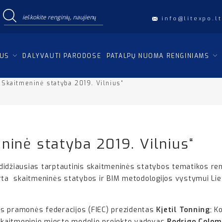
info@litexpo.lt
IUS
DALYVAUTI PARODOSE
PATALPŲ NUOMA RENGINIAMS
„Skaitmeninė statyba 2019. Vilnius“
ninė statyba 2019. Vilnius“
 didžiausias tarptautinis skaitmeninės statybos tematikos reng
rta skaitmeninės statybos ir BIM metodologijos vystymui Liet
s pramonės federacijos (FIEC) prezidentas
Kjetil Tonning
; K
skaitmeninio miesto modelio projekto vadovas
Rodrigo Colom