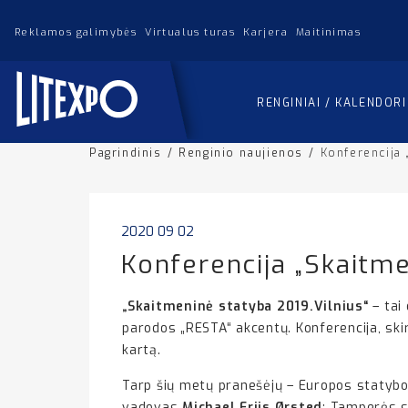
Reklamos galimybės
Virtualus turas
Karjera
Maitinimas
RENGINIAI / KALENDOR
Pagrindinis
/
Renginio naujienos
/
Konferencija 
2020 09 02
Konferencija „Skaitme
„Skaitmeninė statyba 2019.Vilnius“
– tai
parodos „RESTA“ akcentų. Konferencija, ski
kartą.
Tarp šių metų pranešėjų – Europos statybo
vadovas
Michael Friis Ørsted
; Tamperės 