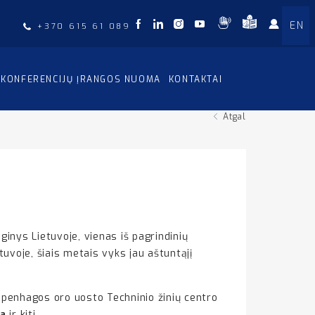
EN
+370 615 61 089
KONFERENCIJŲ ĮRANGOS NUOMA
KONTAKTAI
Atgal
inys Lietuvoje, vienas iš pagrindinių
uvoje, šiais metais vyks jau aštuntąjį
openhagos oro uosto Techninio žinių centro
a
ir kiti.