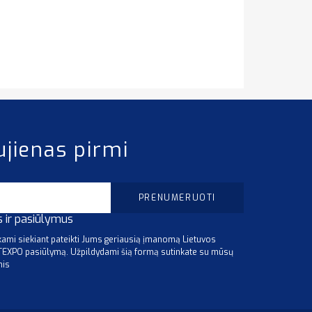
ujienas pirmi
s ir pasiūlymus
mi siekiant pateikti Jums geriausią įmanomą Lietuvos
ITEXPO pasiūlymą. Užpildydami šią formą sutinkate su mūsų
mis