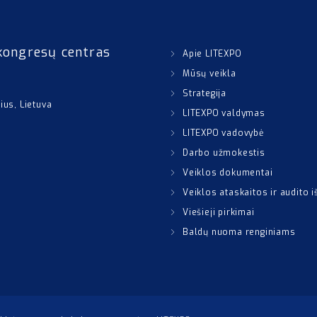
kongresų centras
Apie LITEXPO
Mūsų veikla
Strategija
nius, Lietuva
LITEXPO valdymas
LITEXPO vadovybė
Darbo užmokestis
Veiklos dokumentai
Veiklos ataskaitos ir audito 
Viešieji pirkimai
Baldų nuoma renginiams