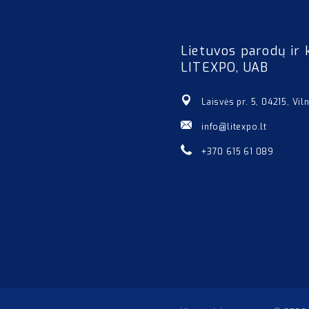
Lietuvos parodų ir 
LITEXPO, UAB
Laisvės pr. 5, 04215, Vil
info@litexpo.lt
+370 615 61 089