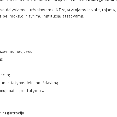
eso dalyviams – užsakovams, NT vystytojams ir valdytojams, 
 bei mokslo ir tyrimų institucijų atstovams.
izavimo naujovės;
s;
acija;
ojant statybos leidimo išdavimą;
nojimai ir pristatymas.
ir registracija