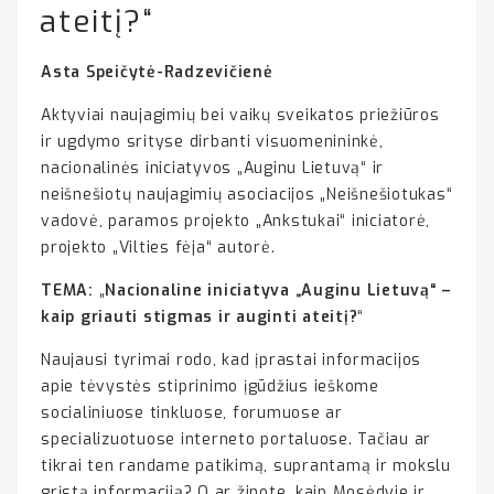
ateitį?“
Asta Speičytė-Radzevičienė
Aktyviai naujagimių bei vaikų sveikatos priežiūros
ir ugdymo srityse dirbanti visuomenininkė,
nacionalinės iniciatyvos „Auginu Lietuvą“ ir
neišnešiotų naujagimių asociacijos „Neišnešiotukas“
vadovė, paramos projekto „Ankstukai“ iniciatorė,
projekto „Vilties fėja“ autorė.
TEMA:
„
Nacionaline iniciatyva „Auginu Lietuvą“ –
kaip griauti stigmas ir auginti ateitį?
“
Naujausi tyrimai rodo, kad įprastai informacijos
apie tėvystės stiprinimo įgūdžius ieškome
socialiniuose tinkluose, forumuose ar
specializuotuose interneto portaluose. Tačiau ar
tikrai ten randame patikimą, suprantamą ir mokslu
grįstą informaciją? O ar žinote, kaip Mosėdyje ir