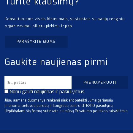
Turite klausimų?
Konsultuojame visais klausimais, susijusiais su naujų renginių
organizavimu, bilietų pirkimu ir pan.
PARAŠYKITE MUMS
Gaukite naujienas pirmi
Noriu gauti naujienas ir pasiūlymus
Jūsų asmens duomenys renkami siekiant pateikti Jums geriausią
įmanomą Lietuvos parodų ir kongresų centro LITEXPO pasiūlymą.
Užpildydami šią formą sutinkate su mūsų Privatumo politikos taisyklėmis