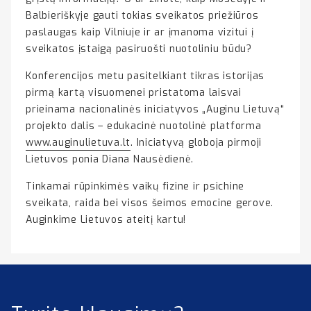
Balbieriškyje gauti tokias sveikatos priežiūros
paslaugas kaip Vilniuje ir ar įmanoma vizitui į
sveikatos įstaigą pasiruošti nuotoliniu būdu?
Konferencijos metu pasitelkiant tikras istorijas
pirmą kartą visuomenei pristatoma laisvai
prieinama nacionalinės iniciatyvos „Auginu Lietuvą“
projekto dalis – edukacinė nuotolinė platforma
www.auginulietuva.lt
. Iniciatyvą globoja pirmoji
Lietuvos ponia Diana Nausėdienė.
Tinkamai rūpinkimės vaikų fizine ir psichine
sveikata, raida bei visos šeimos emocine gerove.
Auginkime Lietuvos ateitį kartu!