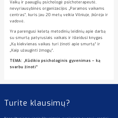
Vaikų ir paauglių psichologė psichoterapeutė,
nevyriausybinės organizacijos „Paramos vaikams
centras”, kuris jau 20 metų veikia Vilniuje, įkūrėja ir
vadovė.
Yra parengusi keletą metodinių leidinių apie darbą
su smurtą patyrusiais vaikais ir išleidusi knygas
„Ką kiekvienas vaikas turi žinoti apie smurtą“ ir
„Kaip užauginti žmogų“.
TEMA: „Kūdikio psichologinis gyvenimas – ką
svarbu žinoti“
Turite klausimų?