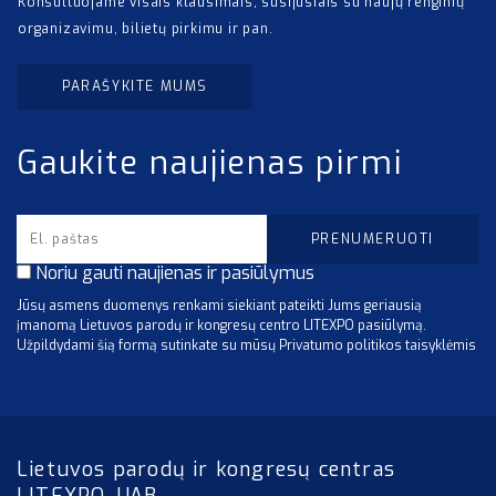
Konsultuojame visais klausimais, susijusiais su naujų renginių
organizavimu, bilietų pirkimu ir pan.
PARAŠYKITE MUMS
Gaukite naujienas pirmi
Noriu gauti naujienas ir pasiūlymus
Jūsų asmens duomenys renkami siekiant pateikti Jums geriausią
įmanomą Lietuvos parodų ir kongresų centro LITEXPO pasiūlymą.
Užpildydami šią formą sutinkate su mūsų Privatumo politikos taisyklėmis
Lietuvos parodų ir kongresų centras